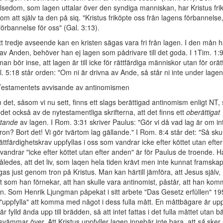
sedom, som lagen uttalar över den syndiga manniskan, har Kristus fri
om att själv ta den på siq. "Kristus friköpte oss från lagens förbannelse
förbannelse för oss" (Gal. 3:13).
tt tredje avseende kan en kristen sägas vara fri från lagen. I den mån 
av Anden, behöver han ej lagen som pådrivare till det goda. I 1Tim. 1:9
man bör inse, att lagen är till icke för rättfärdiga människor utan för orät
l. 5:18 står orden: "Om ni är drivna av Ande, så står ni inte under lagen
Testamentets avvisande av antinomismen
det, såsom vi nu sett, finns ett slags berättigad antinomism enligt NT, 
det också av de nytestamentliga skrifterna, att det finns ett
oberättigat
ttande
av lagen. I Rom. 3:31 skriver Paulus: "Gör vi då vad lag är om in
on? Bort det! Vi gör tvärtom lag gällande." I Rom. 8:4 står det: "Så sku
ättfärdighetskrav uppfyllas i oss som vandrar icke efter köttet utan efte
andrar "icke efter köttet utan efter anden" är för Paulus de troende. H
ledes, att det liv, som laqen hela tiden krävt men inte kunnat framskap
igas just genom tron på Kristus. Man kan härtill jämföra, att Jesus själv,
t som han förnekar, att han skulle vara antinomist, påstår, att han kommi
en. Som Henrik Ljungman påpekat i sitt arbete "Das Gesetz erfüllen" 19
"uppfylla" att komma med något i dess fulla mått. En måttbägare är uppf
r fylld ända upp till brädden, så att intet fattas i det fulla måttet utan 
svämmar över. Att Kristus uppfyller lagen innebär inte bara, att
så
sker 