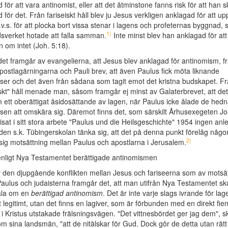
för att vara antinomist, eller att det åtminstone fanns risk för att han sk
 för det. Från fariseiskt håll blev ju Jesus verkligen anklagad för att up
.v.s. för att plocka bort vissa stenar i lagens och profeternas byggnad, s
1)
sverket hotade att falla samman.
Inte minst blev han anklagad för att
 om intet (Joh. 5:18).
et framgår av evangelierna, att Jesus blev anklagad för antinomism, 
postlagärningarna och Pauli brev, att även Paulus fick möta liknande
ser och det även från sådana som tagit emot det kristna budskapet. F
iskt" håll menade man, såsom framgår ej minst av Galaterbrevet, att det
 ett oberättigat åsidosättande av lagen, när Paulus icke ålade de hedn
elsen att omskära sig. Däremot finns det, som särskilt Århusexegeten 
sat i sitt stora arbete "Paulus und die Heilsgeschichte" 1954 ingen anl
den s.k. Tübingerskolan tänka sig, att det på denna punkt förelåg någo
2)
ig motsättning mellan Paulus och apostlarna i Jerusalem.
enligt Nya Testamentet berättigade antinomismen
 den djupgående konflikten mellan Jesus och fariseerna som av motsä
aulus och judaisterna framgår det, att man utifrån Nya Testamentet sku
ala om en
berättigad antinomism
. Det är inte varje slags ivrande för la
et legitimt, utan det finns en lagiver, som är förbunden med en direkt fien
i Kristus utstakade frälsningsvägen. "Det vittnesbördet ger jag dem", sk
m sina landsmän, "att de nitälskar för Gud. Dock gör de detta utan rätt 