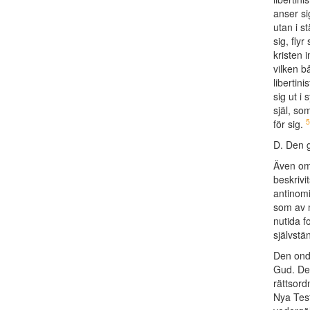
anser si
utan i s
sig, fly
kristen i
vilken b
libertin
sig ut i
själ, so
5
för sig.
D. Den 
Även om 
beskrivi
antinomi
som av 
nutida f
självstän
Den onde
Gud. Det
rättsor
Nya Test