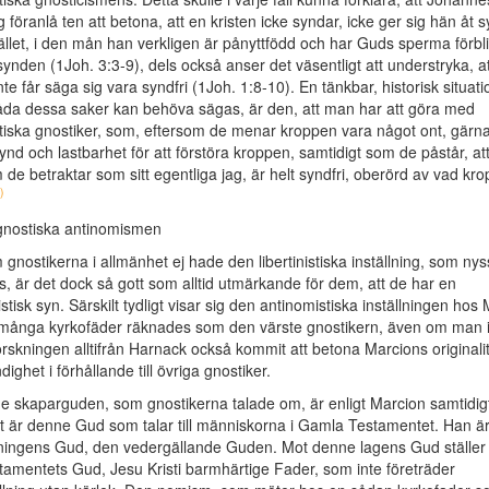
g föranlå ten att betona, att en kristen icke syndar, icke ger sig hän åt 
tället, i den mån han verkligen är pånyttfödd och har Guds sperma förbl
r synden (1Joh. 3:3-9), dels också anser det väsentligt att understryka, a
nte får säga sig vara syndfri (1Joh. 1:8-10). En tänkbar, historisk situatio
åda dessa saker kan behöva sägas, är den, att man har att göra med
istiska gnostiker, som, eftersom de menar kroppen vara något ont, gärn
 synd och lastbarhet för att förstöra kroppen, samtidigt som de påstår, at
m de betraktar som sitt egentliga jag, är helt syndfri, oberörd av vad kr
)
gnostiska antinomismen
gnostikerna i allmänhet ej hade den libertinistiska inställning, som nys
ts, är det dock så gott som alltid utmärkande för dem, att de har en
stisk syn. Särskilt tydligt visar sig den antinomistiska inställningen hos
många kyrkofäder räknades som den värste gnostikern, även om man 
orskningen alltifrån Harnack också kommit att betona Marcions originali
dighet i förhållande till övriga gnostiker.
 skaparguden, som gnostikerna talade om, är enligt Marcion samtidig
 är denne Gud som talar till människorna i Gamla Testamentet. Han ä
dningens Gud, den vedergällande Guden. Mot denne lagens Gud ställer
amentets Gud, Jesu Kristi barmhärtige Fader, som inte företräder