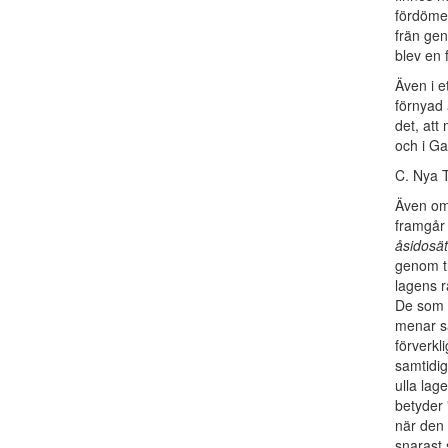
fördömel
frän gen
blev en 
Även i e
förnyad 
det, att 
och i Ga
C. Nya 
Även om 
framgår 
åsidosä
genom tr
lagens r
De som v
menar så
förverkl
samtidig
ulla lag
betyder 
när den ä
snarast 