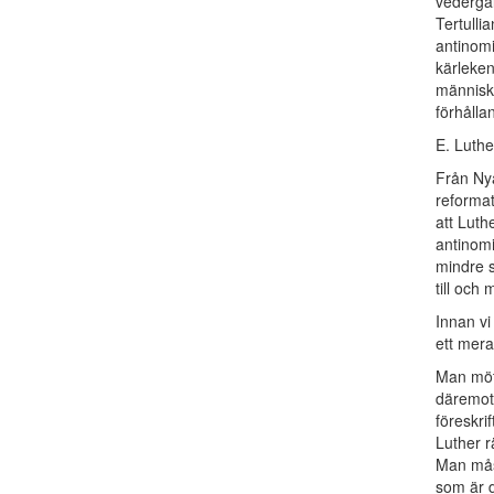
vedergä
Tertulli
antinomi
kärleken
människa
förhålla
E. Luthe
Från Nya
reformat
att Luth
antinom
mindre s
till och
Innan vi
ett mera
Man möte
däremot 
föreskri
Luther r
Man måst
som är d