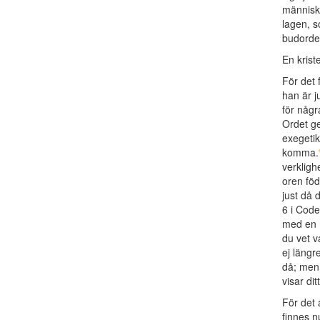
människa
lagen, s
budorde
En krist
För det 
han är j
för någr
Ordet ge
exegetik
komma.
verkligh
oren föd
just då 
6 i Code
med en 
du vet v
ej längr
då; men 
visar di
För det 
finnes n