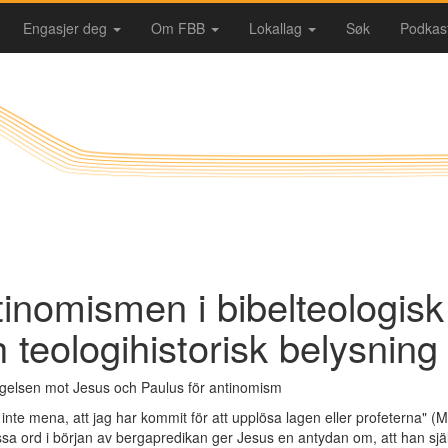
Engasjer deg
Om FBB
Lokallag
Søk
Podkas
inomismen i bibelteologisk
 teologihistorisk belysning
agelsen mot Jesus och Paulus för antinomism
l inte mena, att jag har kommit för att upplösa lagen eller profeterna" (M
a ord i början av bergapredikan ger Jesus en antydan om, att han själv