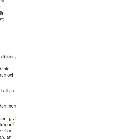
om
a
är
tt
välkänt,
desto
smen och
 att på
buden men
,
som givit
8)
frågor.
 vilka
n, att