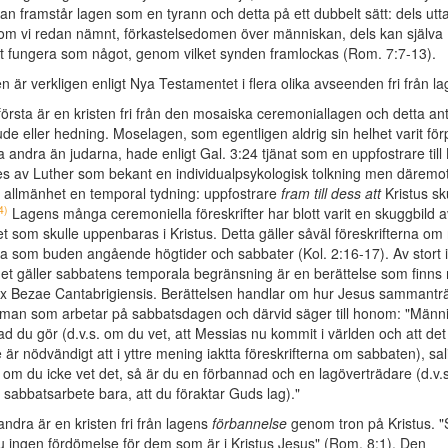
n framstår lagen som en tyrann och detta på ett dubbelt sätt: dels utta
om vi redan nämnt, förkastelsedomen över människan, dels kan själva
t fungera som något, genom vilket synden framlockas (Rom. 7:7-13).
en är verkligen enligt Nya Testamentet i flera olika avseenden fri från la
första är en kristen fri från den mosaiska ceremoniallagen och detta an
ude eller hedning. Moselagen, som egentligen aldrig sin helhet varit för
a andra än judarna, hade enligt Gal. 3:24 tjänat som en uppfostrare till 
s av Luther som bekant en individualpsykologisk tolkning men däremot 
 allmänhet en temporal tydning: uppfostrare
fram till dess att
Kristus sk
4)
Lagens många ceremoniella föreskrifter har blott varit en skuggbild 
et som skulle uppenbaras i Kristus. Detta gäller såväl föreskrifterna om
a som buden angående högtider och sabbater (Kol. 2:16-17). Av stort 
det gäller sabbatens temporala begränsning är en berättelse som finns
x Bezae Cantabrigiensis. Berättelsen handlar om hur Jesus sammanträ
man som arbetar på sabbatsdagen och därvid säger till honom: "Männ
ad du gör (d.v.s. om du vet, att Messias nu kommit i världen och att det
e är nödvändigt att i yttre mening iaktta föreskrifterna om sabbaten), sal
om du icke vet det, så är du en förbannad och en lagöverträdare (d.v.s
tt sabbatsarbete bara, att du föraktar Guds lag)."
andra är en kristen fri från lagens
förbannelse
genom tron på Kristus. "
u ingen fördömelse för dem som är i Kristus Jesus" (Rom. 8:1). Den