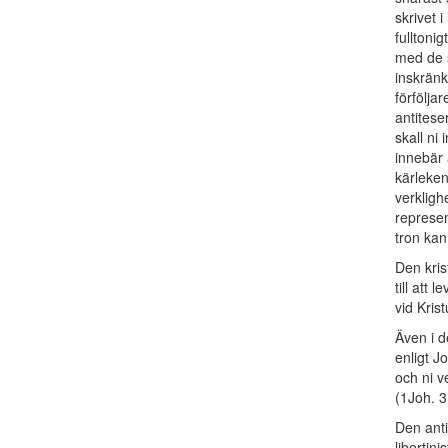
skrivet 
fulltoni
med de s
inskränk
förfölja
antitese
skall ni
innebär 
kärleken
verklighe
represen
tron kan
Den krist
till att
vid Krist
Även i d
enligt J
och ni v
(1Joh. 3
Den ant
libertin