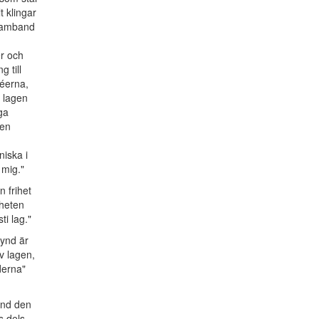
t klingar
 samband
er och
 till
séerna,
a lagen
ga
 en
niska i
 mig."
n frihet
nheten
ti lag."
Synd är
v lagen,
derna"
and den
s dels