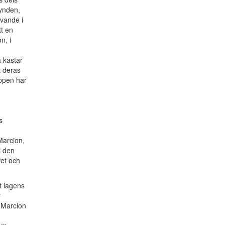
synden,
ivande i
tt en
n, i
a kastar
t deras
oppen har
s
 Marcion,
i den
tet och
t lagens
r
 Marcion