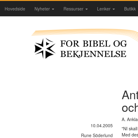
Hovedside
Nyheter
Ressurser
Lenker
Butikk
Ant
och
A. Ankl
10.04.2005
"NI skal
Med dess
Rune Söderlund