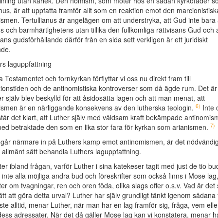
llning utan kärlek. Den nomism, som möter hos en sådan kyrkofader s
anus, är att uppfatta framför allt som en reaktion emot den marcionistisk
smen. Tertullianus är angelägen om att understryka, att Gud inte bara 
s och barmhärtlghetens utan tillika den fullkomliga rättvisans Gud och a
ns gudsförhållande därför från en sida sett verkligen är ett juridiskt
nde.
rs laguppfattning
 Testamentet och fornkyrkan förflyttar vi oss nu direkt fram till
ionstiden och de antinomistiska kontroverser som då ägde rum. Det är 
er själv blev beskylld för att åsidosätta lagen och att man menat, att
6)
ismen är en närliggande konsekvens av den lutherska teologin.
Inte 
tår det klart, att Luther själv med våldsam kraft bekämpade antinomi
7)
 med betraktade den som en lika stor fara för kyrkan som arianismen.
 går närmare in på Luthers kamp emot antinomismen, är det nödvändigt
 allmänt sätt behandla Luthers laguppfattning.
r ibland frågan, varför Luther i sina katekeser tagit med just de tio 
inte alla möjliga andra bud och föreskrifter som också finns i Mose lag
fter om tvagningar, ren och oren föda, olika slags offer o.s.v. Vad är det 
ätt att göra detta urval? Luther har själv grundligt tänkt igenom sådana 
e alltid, menar Luther, när man har en lag framför sig, fråga, vem eller
ess adressater. När det då gäller Mose lag kan vi konstatera, menar ha