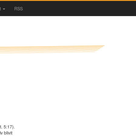
t
RSS
t. 5:17).
 blivit