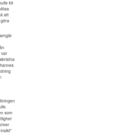
ulle bli
plösa
å att
 göra
framgår
rån
 var
akristna
Johannes
edning
n
ttningen
lle
gen som
tlighet
river
insikt"