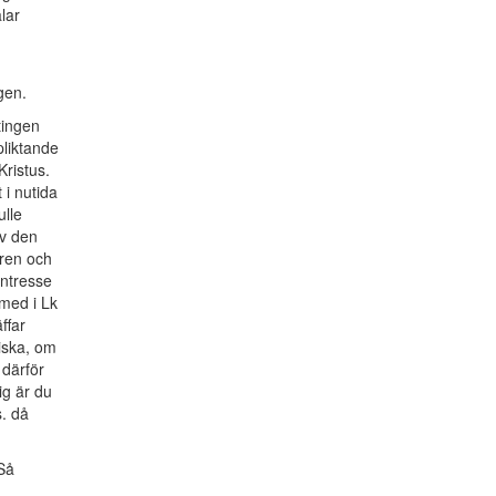
lar
gen.
tingen
pliktande
Kristus.
i nutida
ulle
av den
 ren och
intresse
 med i Lk
ffar
iska, om
 därför
ig är du
. då
Så