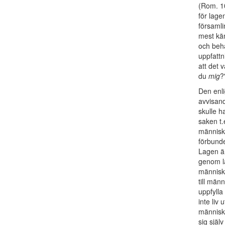
(Rom. 10
för lage
församli
mest kän
och beha
uppfattn
att det 
du
mig
?
Den enli
avvisand
skulle ha
saken t.
människo
förbunde
Lagen är
genom l
människa
till män
uppfylla
inte liv
människa
sig själ