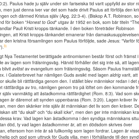
:2). Paulus hade ju själv under sin fariseiska tid varit uppfylld av stor n
n, men just denna iver var det som hade drivit Paulus att förfölja den kr
ngen och därmed Kristus själv (Apg. 22:3-4). (Biskop A.T. Robinson, so
d för boken "
Honest to God
" utgav år 1952 en bok, som bär titeln "Th
ndlar Pauli Kristi kropps-tänkande. I den boken företräder Robinson
ingen, att Kristi kropps-tänkandet emanerar från damaskusupplevelsen
var den kristna församlingen som Paulus förföljde, sade Jesus: "Varför fö
3)
").
gt Nya Testamentet berättigade antinomismen består först och främst i 
e av lagen som frälsningsväg. Härvid förhåller det sig inte så, att lage
 blivit
avlöst
av evangelium som frälsningsväg. Såsom Paulus framställ
ex. i Galaterbrevet har nämligen Guds avsikt med lagen
aldrig
varit, att
r skulle bli rättfärdiga genom den. I stället blev människor redan i det
t rättfärdiga av tro, nämligen genom tro på löftet om den kommande fr
 själv vanmäktig att åstadkomma rättfärdighet (Rom. 8:3). Vad som sk
agen är däremot att synden uppenbaras (Rom. 3:20). Lagen kräver liv
n, men den skänker inte själv åt människan det liv som den kräver. D
niskan sitt "du skall" och "du skall icke", men den ger inte människan kraf
 dessa krav. Vad lagen kan åstadkomma i den syndiga människans situa
 utan död, ty vad lagen åstadkommer är, att en dödsdom skrives över
n, eftersom hon inte är så fullkomlig som lagen fordrar. Lagen är visse
v helig och god som uttryck för Guds vilja, men i förhållande till den synd