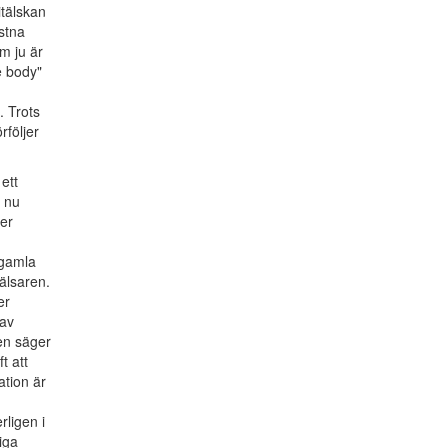
itälskan
istna
m ju är
e body"
. Trots
rföljer
ett
n nu
er
 gamla
älsaren.
er
 av
en säger
t att
tion är
rligen i
iga