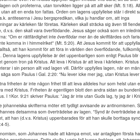
i lagen och profeterna, utan tonvikten ligger på att
allt
sker (Mt. 5:18). All
gt utan att en enda ton fattas. Orden om lagens uppfyllelse står i direkt
.k. antiteserna i Jesu bergspredikan, vilka ju handlar om, att inga
ningar av kärleken får företas. Kärleken skall sträcka sig även till fiend
re, d.v.s. den skall vara överflödande. Jesus säger också som en inledning
rna: "Om er rättfärdighet inte
överflödar
mer än de skriftlärdes och fari
 inte komma in i himmelriket" (Mt. 5:20). Att Jesus kommit för att uppfyll
alltså, att han kommit för att föra in världen den överflödande, fullkomli
. Denna lagens uppfyllelse är det uppenbarligen som enligt Paulus blir
t genom tron på Kristus. Att leva i Kristus är att leva i kärleken. Kristus
terar i sin person allt vad lagen vill. Därför uppfylles lagen, när en män
 säga som Paulus i Gal. 2:20: "Nu lever icke mer jag, utan Kristus lever
na friheten är inte någon frihet till att leva alldeles hur som helst utan e
 leva med Kristus. Friheten är egentligen blott den andra sidan av bunde
us. I 1Kor. 9:21 skriver Paulus: "Jag är inte utan Guds lag, ty jag är i Kris
e johanneiska skrifterna möter ett tydligt avvisande av antinomismen. 
ohannes detsamma som överträdelse av lagen. "Synd är överträdelse a
et, att han (d.v.s. Kristus) uppenbarades för att han skulle borttaga syn
:4-5).
inomism, som Johannes hade att kämpa emot, var antagligen första h
istiska gnosticismens. Detta skulle i varje fall kunna forklara, att Johanne