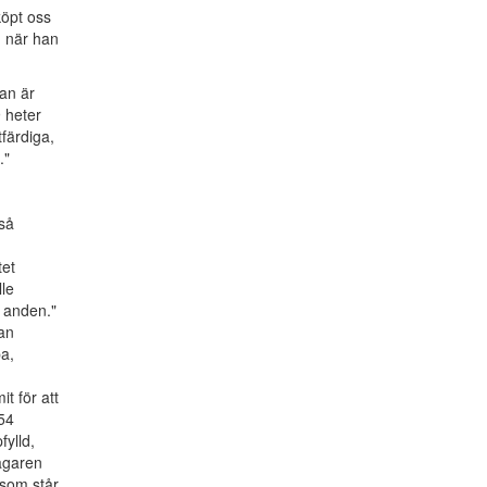
köpt oss
, när han
han är
 heter
tfärdiga,
."
så
tet
lle
r anden."
an
a,
t för att
54
ylld,
bägaren
som står