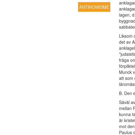
anklagad 
ANTINOMISME
anklagad
lagen, d
byggnad
sabbaten
Liksom d
det av A
anklagel
"judaist
fråga om
förplikt
Munck vi
att som 
läromäss
B. Den 
Såväl av
mellan P
kunna t
är krist
mot den 
Paulus o