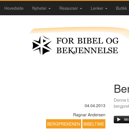
Hovedside
Nyheter
Ressurser
Lenker
Butikk
Be
Denne bi
04.04.2013
bergpre
Ragnar Andersen
00:
BERGPREKENEN
BIBELTIME