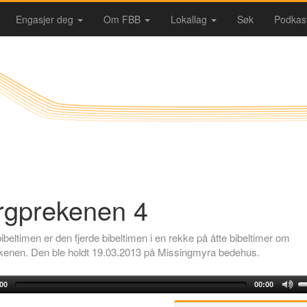
Engasjer deg
Om FBB
Lokallag
Søk
Podkas
rgprekenen 4
beltimen er den fjerde bibeltimen i en rekke på åtte bibeltimer om
kenen. Den ble holdt 19.03.2013 på Missingmyra bedehus.
00
00:00