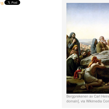
FB
Bergprekenen av Carl Heinr
domain], via Wikimedia C