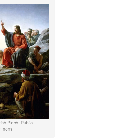
ich Bloch [Public
ommons.