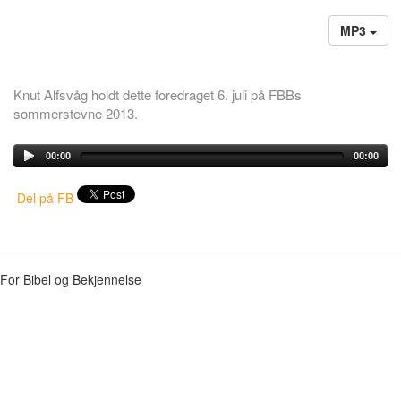
MP3
Knut Alfsvåg holdt dette foredraget 6. juli på FBBs
sommerstevne 2013.
00:00
00:00
Del på FB
For Bibel og Bekjennelse