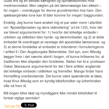
Guds ord og en bevidst kærlighed og opmærksomhed mod
medmennesket. Men vægten på det læremæssige kan sikkert –
for nogen – overskygge for denne grundintention hos ham. Den
sjælesørgeriske tone kan til tider komme for meget i baggrunden.
Endelig: Jeg kunne have ønsket mig et par sider mere i afsnittet
om ”Aposteltjenesten og dens videreføring” (s124-133), hvor der
var blevet argumenteret for: 1) hvorfor det kirkelige embede i
urkirken og oldkirken blev hyrde- og lærerembedet, og 2) at dette
embedet fik overdraget at varetage det apostolske læreansvar, og
3) at denne forståelse af embedet er intenderet i formuleringerne
i artikel 5 i Den Augsburgske Bekendelse. Det syn, som Alfsvåg
lægger frem i det nævnte afsnit i bogen, vil kunne kritiseres for, at
traditionen ikke afspejler den forståelse. Sådan har bl.a. professor
Oskar Skarsaune argumenteret for det i flere artikler angående
det kirkelige embede i oldkirken og fremefter. Mange finder hans
fremstilling overbevisende. Det kunne være spændende at læse,
hvad Knut Alfsvåg som en kyndig bibelfortolker og lutherforsker
ville nå frem til.
Må bogen blive læst og myndiggøre ikke mindst kirkefolket til
fortsat vigtige samtaler!
Del på FB