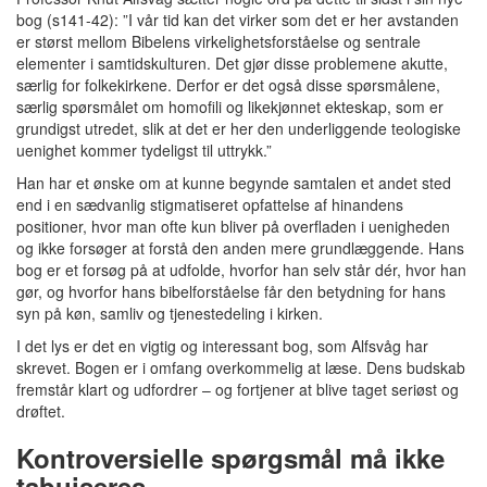
bog (s141-42): ”I vår tid kan det virker som det er her avstanden
er størst mellom Bibelens virkelighetsforståelse og sentrale
elementer i samtidskulturen. Det gjør disse problemene akutte,
særlig for folkekirkene. Derfor er det også disse spørsmålene,
særlig spørsmålet om homofili og likekjønnet ekteskap, som er
grundigst utredet, slik at det er her den underliggende teologiske
uenighet kommer tydeligst til uttrykk.”
Han har et ønske om at kunne begynde samtalen et andet sted
end i en sædvanlig stigmatiseret opfattelse af hinandens
positioner, hvor man ofte kun bliver på overfladen i uenigheden
og ikke forsøger at forstå den anden mere grundlæggende. Hans
bog er et forsøg på at udfolde, hvorfor han selv står dér, hvor han
gør, og hvorfor hans bibelforståelse får den betydning for hans
syn på køn, samliv og tjenestedeling i kirken.
I det lys er det en vigtig og interessant bog, som Alfsvåg har
skrevet. Bogen er i omfang overkommelig at læse. Dens budskab
fremstår klart og udfordrer – og fortjener at blive taget seriøst og
drøftet.
Kontroversielle spørgsmål må ikke
tabuiseres