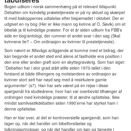
Bogen udkom i norsk sammenhæng på et relevant tidspunkt.
Debatten om kvindelig præstetjeneste er på ny aktuel og skærpet
til med biskoppernes udtalelse efter bispemødet i oktober. Der er
udgivet en ny bog (Her er ikke mann og kvinne af O. Søvik) om et
bibelsk ja til kvindelige præster. For et år siden udkom fra FBB’s
side en bog/antologi, der rummer et andet svar i den sag (Skal
kvinnene tie? – Om ordinasjon av kvinner til prestetjeneste).
Som nævnt er Alfsvågs anliggende at komme med et bidrag, der
kan begynde et andet sted end alene at fastholde ens position i
den ene eller anden grøft som en skyttegravskrig. Som han siger:
”Debatten har i stor grad stått stille siden 1970-tallet i den
forstand at både tilhengere og motstandere av ordinasjon av
kvinner stort sett har nøyd seg med å resirkulere gamle
argumenter” (s7). Han har selv været på en rejse i disse
spørgsmål fra studieårene, hvor han var overbevist tilhænger af
ordningen med kvindelige præster, til at ændre opfattelse. Ikke
mindst samlivsetikdebatten siden 1990’erne har styrket ham i
denne opfattelse.
Han er klar over, at det er kontroversielle spørgsmål, som han
tager op, når det handler om bibelforståelse og
tolkningsprincipper, og når det handler om køn og tjeneste i