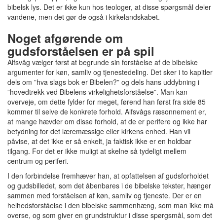
bibelsk lys. Det er ikke kun hos teologer, at disse spørgsmål deler
vandene, men det gør de også i kirkelandskabet.
Noget afgørende om
gudsforståelsen er på spil
Alfsvåg vælger først at begrunde sin forståelse af de bibelske
argumenter for køn, samliv og tjenestedeling. Det sker i to kapitler
dels om ”hva slags bok er Bibelen?” og dels hans uddybning i
”hovedtrekk ved Bibelens virkelighetsforståelse”. Man kan
overveje, om dette fylder for meget, førend han først fra side 85
kommer til selve de konkrete forhold. Alfsvågs ræsonnement er,
at mange hævder om disse forhold, at de er perifere og ikke har
betydning for det læremæssige eller kirkens enhed. Han vil
påvise, at det ikke er så enkelt, ja faktisk ikke er en holdbar
tilgang. For det er ikke muligt at skelne så tydeligt mellem
centrum og periferi.
I den forbindelse fremhæver han, at opfattelsen af gudsforholdet
og gudsbilledet, som det åbenbares i de bibelske tekster, hænger
sammen med forståelsen af køn, samliv og tjeneste. Der er en
helhedsforståelse i den bibelske sammenhæng, som man ikke må
overse, og som giver en grundstruktur i disse spørgsmål, som det