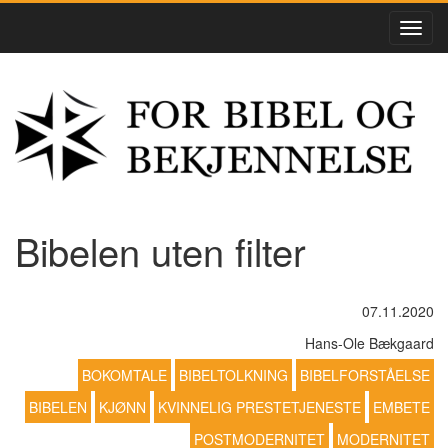
Bibelen uten filter
07.11.2020
Hans-Ole Bækgaard
BOKOMTALE
BIBELTOLKNING
BIBELFORSTÅELSE
BIBELEN
KJØNN
KVINNELIG PRESTETJENESTE
EMBETE
POSTMODERNITET
MODERNITET