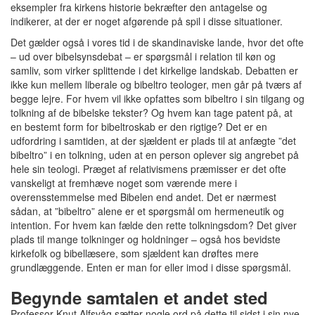
eksempler fra kirkens historie bekræfter den antagelse og
indikerer, at der er noget afgørende på spil i disse situationer.
Det gælder også i vores tid i de skandinaviske lande, hvor det ofte
– ud over bibelsynsdebat – er spørgsmål i relation til køn og
samliv, som virker splittende i det kirkelige landskab. Debatten er
ikke kun mellem liberale og bibeltro teologer, men går på tværs af
begge lejre. For hvem vil ikke opfattes som bibeltro i sin tilgang og
tolkning af de bibelske tekster? Og hvem kan tage patent på, at
en bestemt form for bibeltroskab er den rigtige? Det er en
udfordring i samtiden, at der sjældent er plads til at anfægte ”det
bibeltro” i en tolkning, uden at en person oplever sig angrebet på
hele sin teologi. Præget af relativismens præmisser er det ofte
vanskeligt at fremhæve noget som værende mere i
overensstemmelse med Bibelen end andet. Det er nærmest
sådan, at ”bibeltro” alene er et spørgsmål om hermeneutik og
intention. For hvem kan fælde den rette tolkningsdom? Det giver
plads til mange tolkninger og holdninger – også hos bevidste
kirkefolk og bibellæsere, som sjældent kan drøftes mere
grundlæggende. Enten er man for eller imod i disse spørgsmål.
Begynde samtalen et andet sted
Professor Knut Alfsvåg sætter nogle ord på dette til sidst i sin nye