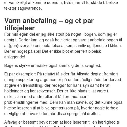
er vanskeligt at komme udenom, hvis man vil forstå de bibelske
tekster sagsvarende.
Varm anbefaling – og et par
tilføjelser
For min egen del er jeg ikke stødt på noget i bogen, som jeg er
uenig i. Derfor kan jeg også helhjertet og varmt anbefale bogen til
at (gen)overveje ens opfattelse af køn, samliv og tjeneste i kirken.
Der er noget på spil! Det er ikke blot et perifert bibelsk
anliggende!
Bogens styrke er måske også samtidig dens svaghed.
Et par eksempler: På relativt få sider får Alfsvåg dygtigt fremført
mange aspekter og argumenter på en forståelig måde for derved
at give en fremstilling, der redegør for hans syn samt heraf
holdninger og konsekvenser. Der er ikke plads til at være i
diskussion med andre eller at få flere nuancer i
problemstillingerne med. Dem kan man savne, og det kunne også
hjælpe læseren til at blive opmærksom på, hvorfor nogle forhold
er vigtige at have øje for, når disse spørgsmål drøftes.
Alfsvåg er bestemt bevidst om at lede læseren til en kærlighed til