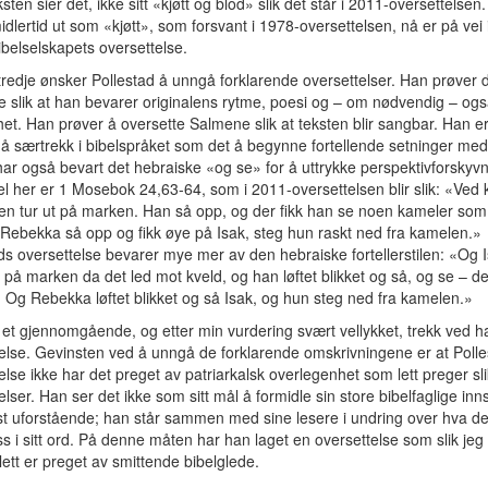
sten sier det, ikke sitt «kjøtt og blod» slik det står i 2011-oversettelsen.
idlertid ut som «kjøtt», som forsvant i 1978-oversettelsen, nå er på vei 
ibelselskapets oversettelse.
tredje ønsker Pollestad å unngå forklarende oversettelser. Han prøver d
e slik at han bevarer originalens rytme, poesi og – om nødvendig – og
het. Han prøver å oversette Salmene slik at teksten blir sangbar. Han er
 å særtrekk i bibelspråket som det å begynne fortellende setninger me
ar også bevart det hebraiske «og se» for å uttrykke perspektivforskyvn
 her er 1 Mosebok 24,63-64, som i 2011-oversettelsen blir slik: «Ved k
en tur ut på marken. Han så opp, og der fikk han se noen kameler so
Rebekka så opp og fikk øye på Isak, steg hun raskt ned fra kamelen.»
ds oversettelse bevarer mye mer av den hebraiske fortellerstilen: «Og I
t på marken da det led mot kveld, og han løftet blikket og så, og se – d
 Og Rebekka løftet blikket og så Isak, og hun steg ned fra kamelen.»
 et gjennomgående, og etter min vurdering svært vellykket, trekk ved h
else. Gevinsten ved å unngå de forklarende omskrivningene er at Polle
else ikke har det preget av patriarkalsk overlegenhet som lett preger sl
lser. Han ser det ikke som sitt mål å formidle sin store bibelfaglige innsi
st uforstående; han står sammen med sine lesere i undring over hva d
 oss i sitt ord. På denne måten har han laget en oversettelse som slik jeg 
slett er preget av smittende bibelglede.