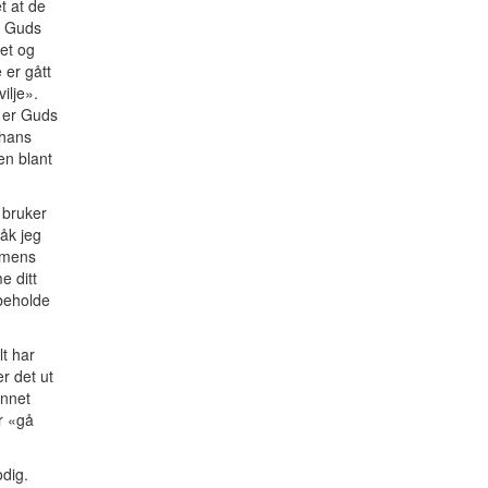
t at de
t Guds
vet og
 er gått
ilje».
t er Guds
 hans
en blant
 bruker
åk jeg
, mens
e ditt
 beholde
lt har
er det ut
unnet
r «gå
odig.