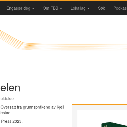
Engasjer deg
Om FBB
Lokallag
Søk
Podkas
belen
eldelse
 Oversatt fra grunnspråkene av Kjell
lestad.
 Press 2023.