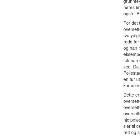
grunntek
høres im
også i B
For det 
oversett
tvetydig
redd for
og han h
eksempel
tok han 
seg. Da 
Pollesta
en tur u
kameler.
Dette er
oversett
oversett
oversette
hjelpelø
sier til
rett og 