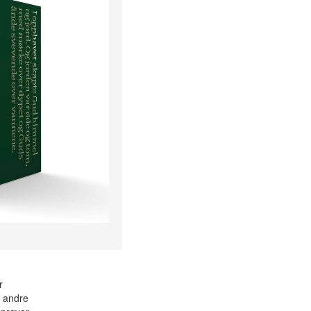
r
t andre