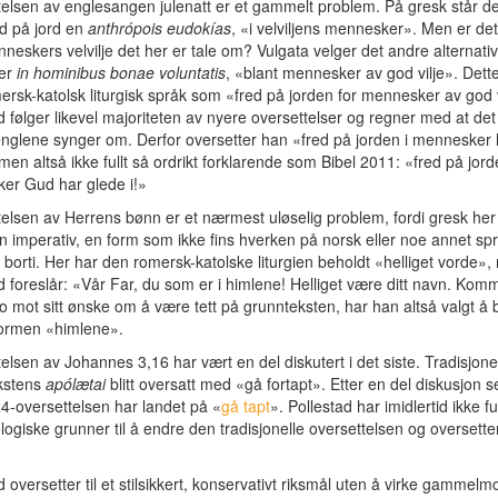
elsen av englesangen julenatt er et gammelt problem. På gresk står de
ed på jord en
anthrópois eudokías
, «i velviljens mennesker». Men er de
nneskers velvilje det her er tale om? Vulgata velger det andre alternati
ter
in hominibus bonae voluntatis
, «blant mennesker av god vilje». Dette
mersk-katolsk liturgisk språk som «fred på jorden for mennesker av god v
d følger likevel majoriteten av nyere oversettelser og regner med at de
 englene synger om. Derfor oversetter han «fred på jorden i mennesker
men altså ikke fullt så ordrikt forklarende som Bibel 2011: «fred på jord
er Gud har glede i!»
elsen av Herrens bønn er et nærmest uløselig problem, fordi gresk her
n imperativ, en form som ikke fins hverken på norsk eller noe annet spr
 borti. Her har den romersk-katolske liturgien beholdt «helliget vorde»
d foreslår: «Vår Far, du som er i himlene! Helliget være ditt navn. Komm
ro mot sitt ønske om å være tett på grunnteksten, har han altså valgt å
sformen «himlene».
elsen av Johannes 3,16 har vært en del diskutert i det siste. Tradisjone
kstens
apólætai
blitt oversatt med «gå fortapt». Etter en del diskusjon s
024-oversettelsen har landet på «
gå tapt
». Pollestad har imidlertid ikke f
ologiske grunner til å endre den tradisjonelle oversettelsen og oversette
d oversetter til et stilsikkert, konservativt riksmål uten å virke gammelm