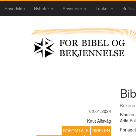
Hovedside
Nyheter
Ressurser
Lenker
Butikk
Bi
Bokanm
02.01.2024
Bibelen.
Arild Pol
Knut Alfsvåg
Forlaget
BOKOMTALE
BIBELEN