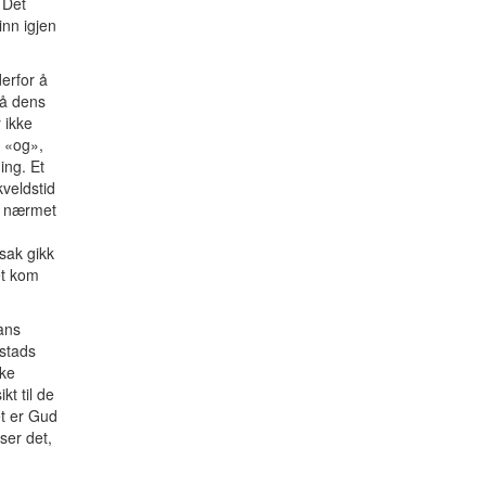
 Det
inn igjen
erfor å
så dens
 ikke
d «og»,
ing. Et
veldstid
m nærmet
sak gikk
et kom
ans
stads
ike
kt til de
et er Gud
ser det,