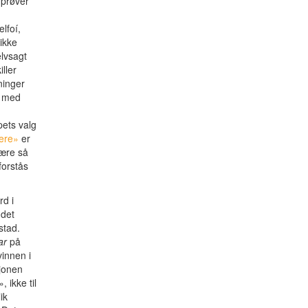
 prøver
lfoí,
ikke
lvsagt
ller
ninger
i med
pets valg
ere»
er
ære så
forstås
rd i
 det
stad.
ar
på
vinnen i
sjonen
 ikke til
ik