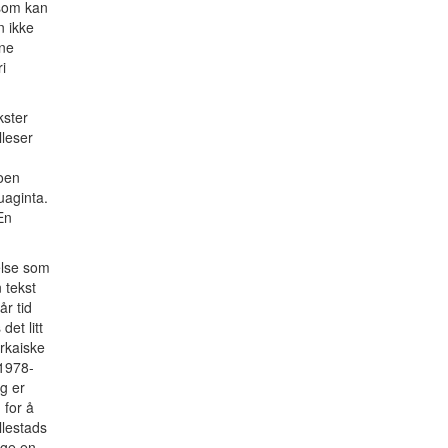
 som kan
n ikke
dne
i
kster
lleser
Noen
uaginta.
En
.
else som
 tekst
år tid
et litt
rkaiske
 1978-
g er
 for å
llestads
age en