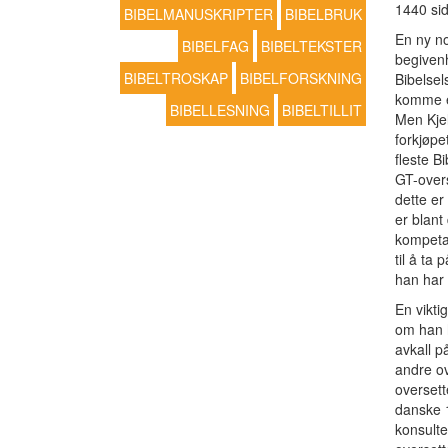
1440 sid
BIBELMANUSKRIPTER
BIBELBRUK
En ny no
BIBELFAG
BIBELTEKSTER
begivenh
BIBELTROSKAP
BIBELFORSKNING
Bibelsel
komme e
BIBELLESNING
BIBELTILLIT
Men Kjel
forkjøpe
fleste B
GT-overs
dette er
er blant 
kompeta
til å ta
han har 
En viktig
om han h
avkall p
andre ov
oversett
danske 
konsulte