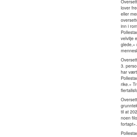
Oversett
lover fr
eller me
overset
inn i ro
Pollesta
velvilje
glede,» 
mennesk
Oversett
3. perso
har vært
Pollesta
rike.» T
flertall
Oversett
grunnte
til at 2
noen fil
fortapt».
Pollesta