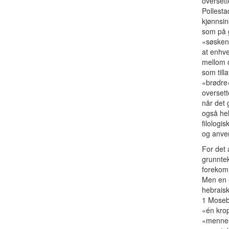
oversett
Pollesta
kjønnsin
som på g
«søsken»
at enhve
mellom o
som till
«brødre»
oversett
når det 
også hel
filologi
og anve
For det 
grunntek
forekomm
Men en u
hebrais
1 Mosebo
«én krop
«mennesk