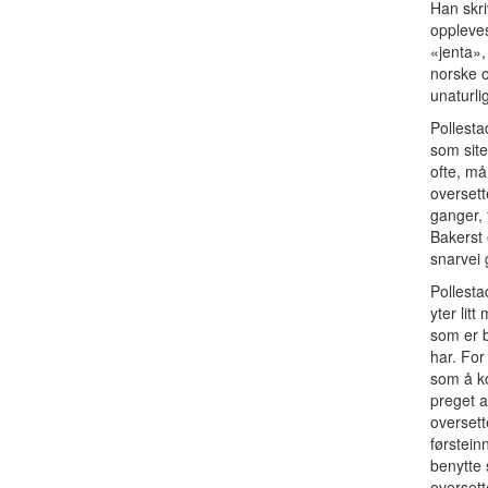
Han skr
oppleves
«jenta»,
norske o
unaturlig
Pollesta
som siter
ofte, må
oversett
ganger, 
Bakerst 
snarvei 
Pollesta
yter lit
som er b
har. For
som å ko
preget a
oversett
førstein
benytte 
oversett