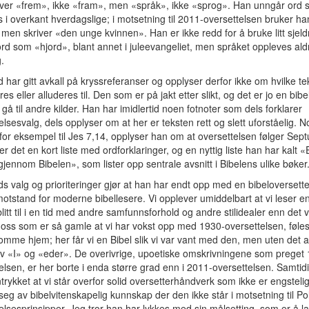
iver «frem», ikke «fram», men «språk», ikke «sprog». Han unngår ord
 i overkant hverdagslige; i motsetning til 2011-oversettelsen bruker ha
 men skriver «den unge kvinnen». Han er ikke redd for å bruke litt sjel
rd som «hjord», blant annet i juleevangeliet, men språket oppleves aldr
.
d har gitt avkall på kryssreferanser og opplyser derfor ikke om hvilke te
es eller alluderes til. Den som er på jakt etter slikt, og det er jo en bibe
 gå til andre kilder. Han har imidlertid noen fotnoter som dels forklarer
elsesvalg, dels opplyser om at her er teksten rett og slett uforståelig. 
for eksempel til Jes 7,14, opplyser han om at oversettelsen følger Sept
er det en kort liste med ordforklaringer, og en nyttig liste han har kalt «
gjennom Bibelen», som lister opp sentrale avsnitt i Bibelens ulike bøker
ds valg og prioriteringer gjør at han har endt opp med en bibeloversett
t motstand for moderne bibellesere. Vi opplever umiddelbart at vi leser en
litt til i en tid med andre samfunnsforhold og andre stilidealer enn det v
 oss som er så gamle at vi har vokst opp med 1930-oversettelsen, føles d
mme hjem; her får vi en Bibel slik vi var vant med den, men uten det a
v «I» og «eder». De overivrige, upoetiske omskrivningene som preget
elsen, er her borte i enda større grad enn i 2011-oversettelsen. Samtidi
ntrykket at vi står overfor solid oversetterhåndverk som ikke er engstelig
seg av bibelvitenskapelig kunnskap der den ikke står i motsetning til Po
elsesprinsipper. Jeg tror han har lykkes med sin målsetting, som er å l