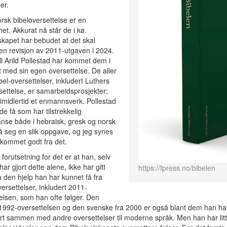
er.
rsk bibeloversettelse er en
et. Akkurat nå står de i kø.
skapet har bebudet at det skal
n revisjon av 2011-utgaven i 2024.
l Arild Pollestad har kommet dem i
t med sin egen oversettelse. De aller
ibel-oversettelser, inkludert Luthers
ettelse, er samarbeidsprosjekter;
 imidlertid et enmannsverk. Pollestad
de få som har tilstrekkelig
nse både i hebraisk, gresk og norsk
 på seg en slik oppgave, og jeg synes
kommet godt fra det.
 forutsetning for det er at han, selv
ar gjort dette alene, ikke har gitt
https://fpress.no/bibelen
å den hjelp han har kunnet få fra
ersettelser, inkludert 2011-
elsen, som han ofte følger. Den
1992-oversettelsen og den svenske fra 2000 er også blant dem han ha
rt sammen med andre oversettelser til moderne språk. Men han har lit