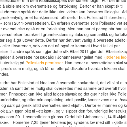
elsesidealer enn dem Bibelselskapets oversettere følger. For det første
d å skille mellom oversettelse og fortolkning. Derfor er han skeptisk til
kluderende språk der dette ikke uten videre kan forsvares filologisk. Ade
resk entydig er et hankjønnsord, blir derfor hos Pollestad til «brødre», 
 som i 2011-oversettelsen. En erfaren oversetter som Pollestad vet se
r oversettelse også er en fortolkning. Men han har et poeng når han ski
versettelser forankret i grunntekstens syntaks og semantikk og fortolk
ater seg å gå utover dette. Derfor har det vært vanlig å oversette adelfo
 eller tilsvarende, selv om det nå også er kommet i hvert fall et par
elser til andre språk som gjør dette slik Bibel 2011 gjør det. Bibelselska
gjelder å oversette hoi ioudaîoi i Johannesevangeliet med
«jødenes led
t utenkelig på
Pollestads premisser.
Han mener at oversettelsen skal v
sk presis som mulig, og så får en etterpå diskutere hvordan teksten skal 
ndes.
andre har Pollestad et ideal om å oversette konkordant, det vil si at et o
sten så sant det er mulig skal oversettes med samme ord overalt hvor
er. Prinsippet kan ikke alltid følges slavisk og det gjør heller ikke Polle
middelbar, og etter min oppfatning udelt positiv, konsekvens er at
bas
k og
sárx
på gresk alltid oversettes med «kjøtt». Derfor er mannen og k
k 2,24 igjen blitt til «ett kjøtt», og vi slipper den forunderlige konstruk
p» som 2011-oversettelsen gir oss. Ordet blir i Johannes 1,14 til «kjøtt»,
e». I Romerne 7,25 tjener tekstens jeg syndens lov med sitt «kjøtt» sl