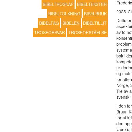
Frederic
BIBELTROSKAP
BIBELTEKSTER
2025. 21
BIBELTOLKNING
BIBELBRUK
Dette er
BIBELFAG
BIBELEN
BIBELTILLIT
aspekter
av to ho
TROSFORSVAR
TROSFORSTÅELSE
konsentr
problems
systemat
bok i de
kompeten
er derfo
og motsi
forfatte
Norge, S
Tre av a
svensk; 
I den fø
Bruun K
for at kr
den oppn
være en 