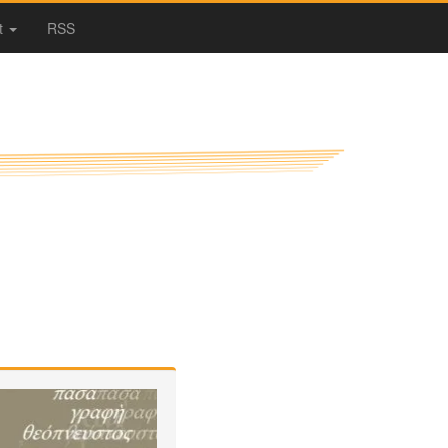
t
RSS