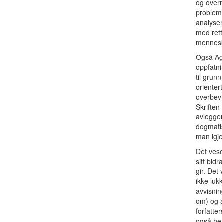
og overn
problema
analyser
med rett
menneske
Også Age
oppfatni
til grun
orienter
overbevi
Skriften
avlegge
dogmatis
man igje
Det vese
sitt bid
gir. Det 
ikke luk
avvisni
om) og 
forfatte
også her