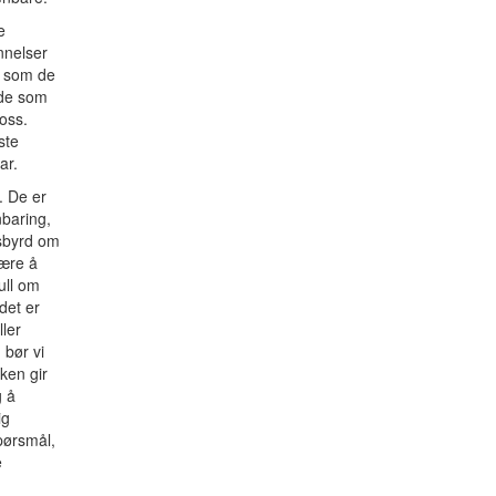
e
nnelser
m som de
 de som
 oss.
ste
ar.
. De er
baring,
esbyrd om
være å
ull om
det er
ller
 bør vi
ken gir
g å
ig
pørsmål,
e