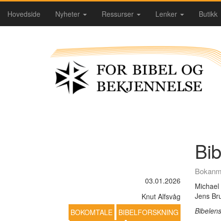
Hovedside
Nyheter
Ressurser
Lenker
Butikk
Bib
Bokanm
03.01.2026
Michael
Jens Bru
Knut Alfsvåg
Bibelen
BOKOMTALE
BIBELFORSKNING