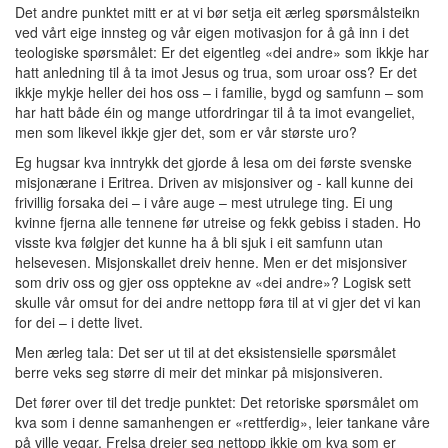
Det andre punktet mitt er at vi bør setja eit ærleg spørsmålsteikn
ved vårt eige innsteg og vår eigen motivasjon for å gå inn i det
teologiske spørsmålet: Er det eigentleg «dei andre» som ikkje har
hatt anledning til å ta imot Jesus og trua, som uroar oss? Er det
ikkje mykje heller dei hos oss – i familie, bygd og samfunn – som
har hatt både éin og mange utfordringar til å ta imot evangeliet,
men som likevel ikkje gjer det, som er vår største uro?
Eg hugsar kva inntrykk det gjorde å lesa om dei første svenske
misjonærane i Eritrea. Driven av misjonsiver og - kall kunne dei
frivillig forsaka dei – i våre auge – mest utrulege ting. Ei ung
kvinne fjerna alle tennene før utreise og fekk gebiss i staden. Ho
visste kva følgjer det kunne ha å bli sjuk i eit samfunn utan
helsevesen. Misjonskallet dreiv henne. Men er det misjonsiver
som driv oss og gjer oss opptekne av «dei andre»? Logisk sett
skulle vår omsut for dei andre nettopp føra til at vi gjer det vi kan
for dei – i dette livet.
Men ærleg tala: Det ser ut til at det eksistensielle spørsmålet
berre veks seg større di meir det minkar på misjonsiveren.
Det fører over til det tredje punktet: Det retoriske spørsmålet om
kva som i denne samanhengen er «rettferdig», leier tankane våre
på ville vegar. Frelsa dreier seg nettopp ikkje om kva som er