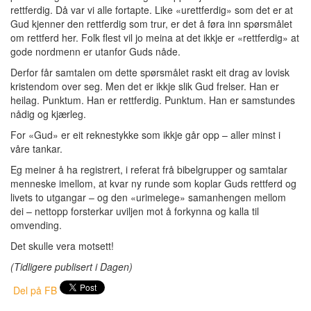
rettferdig. Då var vi alle fortapte. Like «urettferdig» som det er at
Gud kjenner den rettferdig som trur, er det å føra inn spørsmålet
om rettferd her. Folk flest vil jo meina at det ikkje er «rettferdig» at
gode nordmenn er utanfor Guds nåde.
Derfor får samtalen om dette spørsmålet raskt eit drag av lovisk
kristendom over seg. Men det er ikkje slik Gud frelser. Han er
heilag. Punktum. Han er rettferdig. Punktum. Han er samstundes
nådig og kjærleg.
For «Gud» er eit reknestykke som ikkje går opp – aller minst i
våre tankar.
Eg meiner å ha registrert, i referat frå bibelgrupper og samtalar
menneske imellom, at kvar ny runde som koplar Guds rettferd og
livets to utgangar – og den «urimelege» samanhengen mellom
dei – nettopp forsterkar uviljen mot å forkynna og kalla til
omvending.
Det skulle vera motsett!
(Tidligere publisert i Dagen)
Del på FB