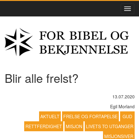
Blir alle frelst?
13.07.2020
Egil Morland
AKTUELT
FRELSE OG FORTAPELSE
GUD
RETTFERDIGHET
MISJON
LIVETS TO UTGANGER
MISJONSIVER