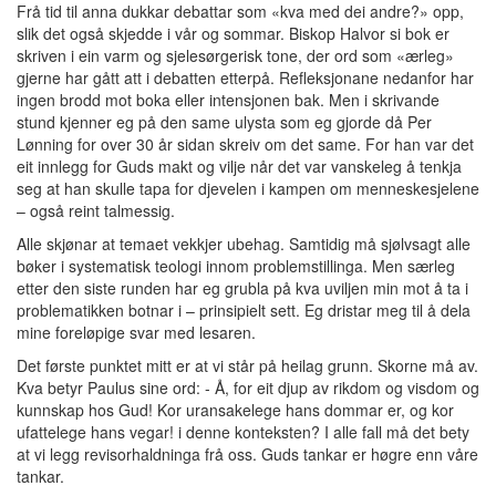
Frå tid til anna dukkar debattar som «kva med dei andre?» opp,
slik det også skjedde i vår og sommar. Biskop Halvor si bok er
skriven i ein varm og sjelesørgerisk tone, der ord som «ærleg»
gjerne har gått att i debatten etterpå. Refleksjonane nedanfor har
ingen brodd mot boka eller intensjonen bak. Men i skrivande
stund kjenner eg på den same ulysta som eg gjorde då Per
Lønning for over 30 år sidan skreiv om det same. For han var det
eit innlegg for Guds makt og vilje når det var vanskeleg å tenkja
seg at han skulle tapa for djevelen i kampen om menneskesjelene
– også reint talmessig.
Alle skjønar at temaet vekkjer ubehag. Samtidig må sjølvsagt alle
bøker i systematisk teologi innom problemstillinga. Men særleg
etter den siste runden har eg grubla på kva uviljen min mot å ta i
problematikken botnar i – prinsipielt sett. Eg dristar meg til å dela
mine foreløpige svar med lesaren.
Det første punktet mitt er at vi står på heilag grunn. Skorne må av.
Kva betyr Paulus sine ord: - Å, for eit djup av rikdom og visdom og
kunnskap hos Gud! Kor uransakelege hans dommar er, og kor
ufattelege hans vegar! i denne konteksten? I alle fall må det bety
at vi legg revisorhaldninga frå oss. Guds tankar er høgre enn våre
tankar.