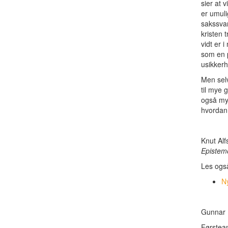
sier at 
er umuli
sakssvar
kristen 
vidt er 
som en p
usikkerh
Men selv
til mye 
også mye
hvordan d
Knut Al
Epistem
Les ogs
N
Gunnar 
Førstea