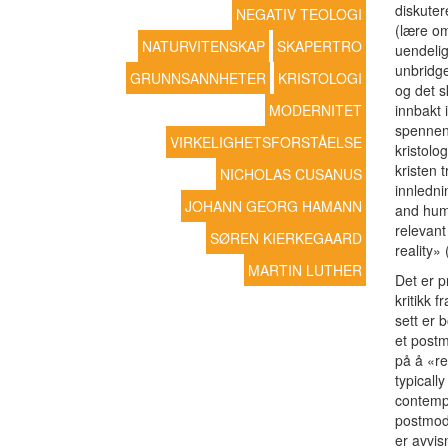
diskuter
NEGATIV TEOLOGI
(lære om
NATURVITENSKAP
SKAPERTRO
uendelig
unbridge
GRUNNSANNHETER
KRISTOLOGI
og det s
MODERNITET
innbakt 
spennend
VIRKELIGHETSFORSTÅELSE
kristolo
kristen 
NICHOLAS CUSANUS
innledni
JOHANN GEORG HAMANN
and huma
relevant
SØREN KIERKEGAARD
reality»
MARTIN LUTHER
Det er 
kritikk f
sett er 
et postm
på å «ret
typicall
contempo
postmode
er avvis