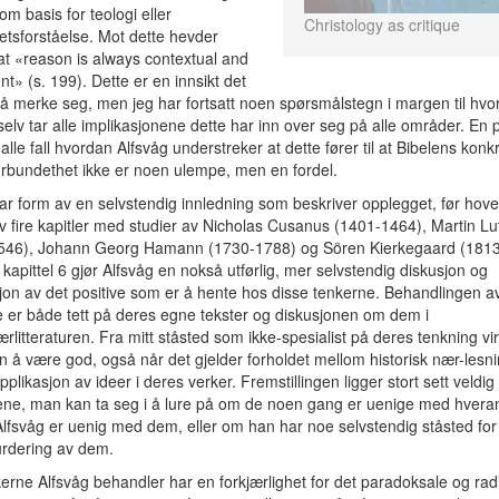
om basis for teologi eller
Christology as critique
hetsforståelse. Mot dette hevder
at «reason is always contextual and
nt» (s. 199). Dette er en innsikt det
g å merke seg, men jeg har fortsatt noen spørsmålstegn i margen til hvor
selv tar alle implikasjonene dette har inn over seg på alle områder. En p
i alle fall hvordan Alfsvåg understreker at dette fører til at Bibelens konk
turbundethet ikke er noen ulempe, men en fordel.
r form av en selvstendig innledning som beskriver opplegget, før hov
v fire kapitler med studier av Nicholas Cusanus (1401-1464), Martin Lu
546), Johann Georg Hamann (1730-1788) og Sören Kierkegaard (1813
 i kapittel 6 gjør Alfsvåg en nokså utførlig, mer selvstendig diskusjon og
jon av det positive som er å hente hos disse tenkerne. Behandlingen av
 er både tett på deres egne tekster og diskusjonen om dem i
rlitteraturen. Fra mitt ståsted som ikke-spesialist på deres tenkning vi
en å være god, også når det gjelder forholdet mellom historisk nær-lesn
pplikasjon av ideer i deres verker. Fremstillingen ligger stort sett veldig 
ene, man kan ta seg i å lure på om de noen gang er uenige med hvera
 Alfsvåg er uenig med dem, eller om han har noe selvstendig ståsted for
vurdering av dem.
kerne Alfsvåg behandler har en forkjærlighet for det paradoksale og rad