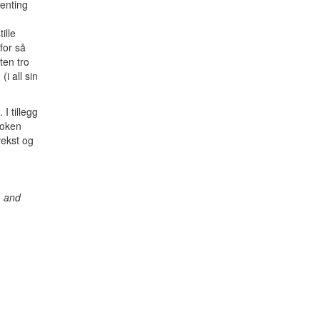
genting
ille
for så
ten tro
i all sin
I tillegg
boken
vekst og
, and