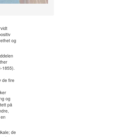
vidt
ositiv
rethet og
eddelen
ther
-1855).
 de fire
rker
ing og
tett på
ndre,
 en
ikale; de