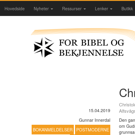
Hovedside
Nyheter
Ressurser
Lenker
Butikk
Chr
Christol
15.04.2019
Alfsvåg
Gunnar Innerdal
Den gang
om Guds
BOKANMELDELSER
POSTMODERNE
grunnsa