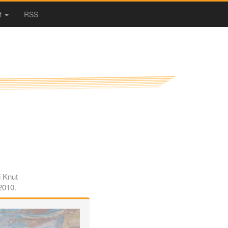
t
RSS
i Knut
2010.