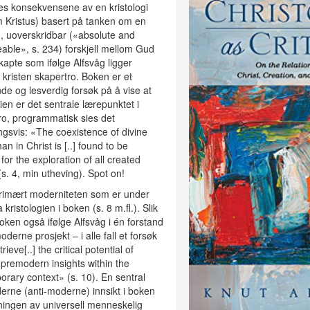
es konsekvensene av en kristologi
 Kristus) basert på tanken om en
, uoverskridbar («absolute and
able», s. 234) forskjell mellom Gud
kapte som ifølge Alfsvåg ligger
i kristen skapertro. Boken er et
e og lesverdig forsøk på å vise at
gien er det sentrale lærepunktet i
tro, programmatisk sies det
ngsvis: «The coexistence of divine
n in Christ is [..] found to be
 for the exploration of all created
 (s. 4, min utheving). Spot on!
primært moderniteten som er under
ra kristologien i boken (s. 8 m.fl.). Slik
boken også ifølge Alfsvåg i én forstand
oderne prosjekt – i alle fall et forsøk
rieve[..] the critical potential of
y premodern insights within the
rary context» (s. 10). En sentral
rne (anti-moderne) innsikt i boken
ningen av universell menneskelig