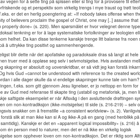
av vegen for å sette ting på spissen eller si ting for å provosere til ette
orfriskende og et perspektiv som virkelig trengs i mye traust og trøtt teo
F.eks. er det en herlig poengtering at: «If nobody takes offense when th
y of believers proclaim the gospel of Christ, one may [..] assume that 
 properly done» (s. 220). Men spørsmålet er hvor velegnet denne typ
oksal tenkning er for å lage systematiske fortolkninger av teologien ell
om helhet. Da kan disse tenkerne kanskje trenge litt balanse fra noen
 på å uttrykke ting positivt og sammenhengende.
deligst blir dette når det apofatiske og paradoksale dras så langt at hele
nen truer med å oppløse seg selv i selvmotsigelse. Hvis avstanden me
g skapning er absolutt og uoverskridbar, er så vidt jeg kan forstå inka
Og hvis Gud «cannot be understood with reference to the created world
rdan i alle dager skulle da vi endelige skapninger kunne tale om ham?
ngen, f.eks. som gitt gjennom Jesu lignelser, er jo nettopp en form for
se av Gud med referanse til skapte ting (ustabil og metaforisk, ja, men li
kje saftigste eksempelet er når Alfsvåg i den avsluttende drøftingen sy
ven om non-kontradiksjon (ikke-motsigelse) til side (s. 216-219) – selv
ngsvis snakker om å fremstille «a consistent worldview» (s. 2). Vanligvis
forstå slik at man ikke kan si A og ikke-A på en gang (med henblikk på
amtidig). Kanskje er det en «apparent logical impossibility» (s. 216) å
som én person med to naturer, men det er nå ikke en virkelig logisk
igelse som opphever loven om non-kontradiksjon. Det er riktig som Al