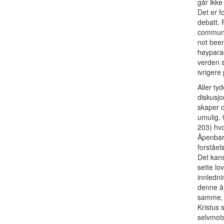
går ikke 
Det er f
debatt. 
communit
not been
høyparad
verden s
ivrigere
Aller ty
diskusjo
skaper o
umulig. 
203) hvo
Åpenbari
forståel
Det kans
sette lo
innledni
denne å 
samme, s
Kristus 
selvmots