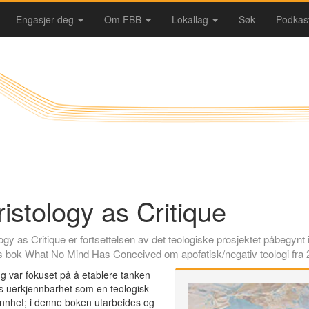
Engasjer deg
Om FBB
Lokallag
Søk
Podkas
istology as Critique
ogy as Critique er fortsettelsen av det teologiske prosjektet påbegynt 
s bok What No Mind Has Conceived om apofatisk/negativ teologi fra 
 var fokuset på å etablere tanken
 uerkjennbarhet som en teologisk
nnhet; i denne boken utarbeides og