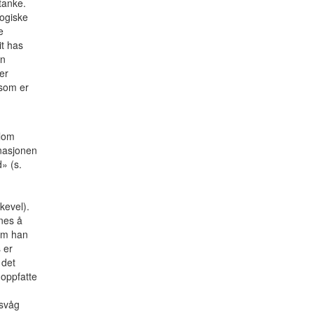
rtanke.
logiske
e
it has
en
er
 som er
llom
rnasjonen
» (s.
kevel).
nes å
 om han
 er
 det
 oppfatte
fsvåg