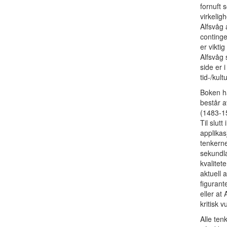
fornuft s
virkelig
Alfsvåg 
continge
er vikti
Alfsvåg 
side er 
tid-/kul
Boken ha
består a
(1483-1
Til slutt
applikas
tenkerne
sekundlæ
kvalitet
aktuell a
figurant
eller at
kritisk 
Alle ten