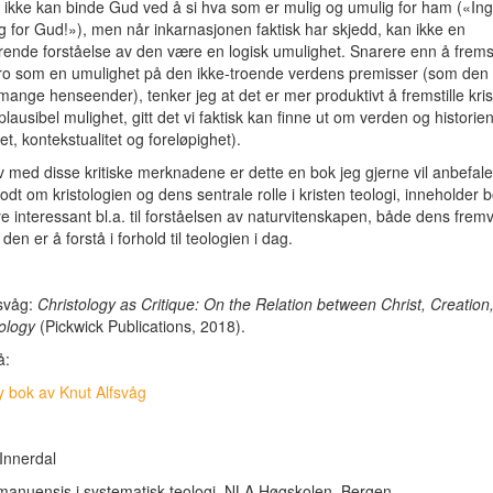
vi ikke kan binde Gud ved å si hva som er mulig og umulig for ham («In
g for Gud!»), men når inkarnasjonen faktisk har skjedd, kan ikke en
ende forståelse av den være en logisk umulighet. Snarere enn å fremst
tro som en umulighet på den ikke-troende verdens premisser (som den 
i mange henseender), tenker jeg at det er mer produktivt å fremstille kris
lausibel mulighet, gitt det vi faktisk kan finne ut om verden og historien (
et, kontekstualitet og foreløpighet).
 med disse kritiske merknadene er dette en bok jeg gjerne vil anbefale. 
godt om kristologien og dens sentrale rolle i kristen teologi, inneholder 
 interessant bl.a. til forståelsen av naturvitenskapen, både dens frem
en er å forstå i forhold til teologien i dag.
fsvåg:
Christology as Critique: On the Relation between Christ, Creation
ology
(Pickwick Publications, 2018).
å:
y bok av Knut Alfsvåg
Innerdal
manuensis i systematisk teologi, NLA Høgskolen, Bergen