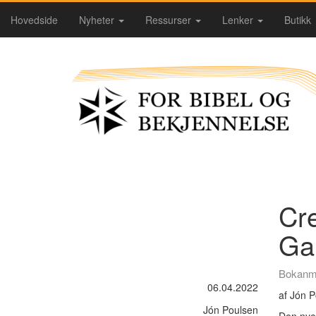
Hovedside
Nyheter
Ressurser
Lenker
Butikk
Cr
Gal
Bokanm
06.04.2022
af Jón 
Jón Poulsen