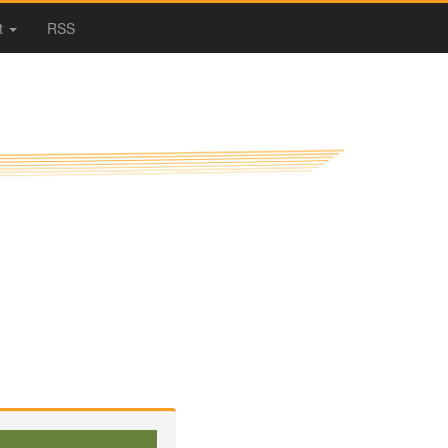
t
RSS