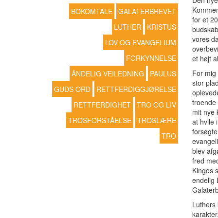
Den nye
Komment
BOKOMTALE
GALATERBREVET
for et 2
LUTHER
KRISTUS
budskabe
vores da
LOV OG EVANGELIUM
overbevi
FORKYNNELSE
et højt 
For mig 
ÅNDELIG VEILEDNING
PAULUS
stor plad
GUDS ORD
RETTFERDIGGJØRELSE
oplevede
troende 
RETTFERDIGHET
TRO OG LIV
mit nye 
TROSFORSTÅELSE
TROSLÆRE
at hvile 
forsøgte 
TRO
evangeli
blev afg
fred med
Kingos s
endelig 
Galater
Luthers
karakte