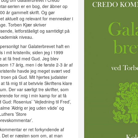
 bog om Galaterbrevet i Credo
ar-serien er en bog, der åbner op
000 år gammelt skrift. Og gør
t aktuelt og relevant for mennesker i
ge. Torben Kjær skriver
sende, letforståeligt og samtidigt på
akademisk niveau.
personligt har Galaterbrevet haft en
s i mit kristenliv, siden jeg i 1999
 at få fred med Gud. Jeg blev
som 17 årig, men i de første 2-3 år af
kristenliv havde jeg meget svært ved
i troen på Gud. Mit hjertes judaister
at få mig til at betvivle Skriftens klare
um. Der var særligt tre skrifter, som
ørende for mig i min kamp for at få
 Gud: Rosenius’ ’Vejledning til Fred’,
alme ’Aldrig er jeg uden våde’ og
Luthers ’Store
brevskommentar’.
 kommentar er ret forkyndende af
r. Det er næsten som om, at man