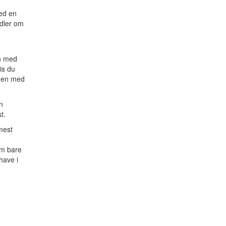
ed en
ndler om
n med
is du
mmen med
n
t.
mest
om bare
have i