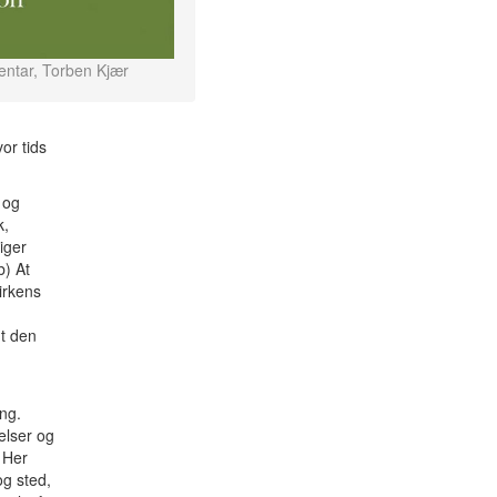
ntar, Torben Kjær
or tids
 og
k,
iger
b) At
irkens
mt den
ng.
elser og
. Her
og sted,