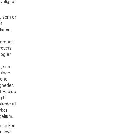
vnlig for
r, som er
t
ksten,
rordnet
revets
 og en
m, som
dningen
lene.
igheder,
t Paulus
 til
skede at
yber
gelium.
nnesker,
n leve