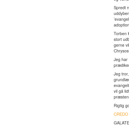
Spredt r
uddybend
’evangel
adoption
Torben 
stort u
gerne vi
Chrysos
Jeg har 
prædiken
Jeg tror
grundlæg
evangeli
vil gå l
præsten
Rigtig g
CREDO
GALAT