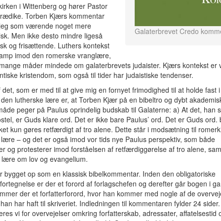
 kirken i Wittenberg og hører Pastor
prædike. Torben Kjærs kommentar
 jeg som værende noget mere
Galaterbrevet Credo komme
sk. Men ikke desto mindre ligeså
sk og frisættende. Luthers kontekst
kamp imod den romerske vranglære,
ange måder mindede om galaterbrevets judaister. Kjærs kontekst er v
ntiske kristendom, som også til tider har judaistiske tendenser.
 det, som er med til at give mig en fornyet frimodighed til at holde fast i
den lutherske lære er, at Torben Kjær på en bibeltro og dybt akademis
måde peger på Paulus oprindelig budskab til Galaterne: a) At det, han s
tel, er Guds klare ord. Det er ikke bare Paulus’ ord. Det er Guds ord. 
t kun gøres retfærdigt af tro alene. Dette står i modsætning til romerk
le lære – og det er også imod vor tids nye Paulus perspektiv, som både
er og protesterer imod forståelsen af retfærdiggørelse af tro alene, sa
 lære om lov og evangelium.
 bygget op som en klassisk bibelkommentar. Inden den obligatoriske
fortegnelse er der et forord af forlagschefen og derefter går bogen i ga
mmer der et forfatterforord, hvor han kommer med nogle af de overvej
 han har haft til skriveriet. Indledningen til kommentaren fylder 24 sider
eres vi for overvejelser omkring forfatterskab, adressater, affatelsestid 