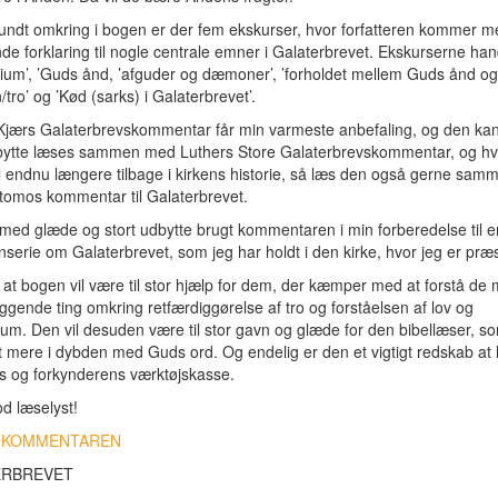
undt omkring i bogen er der fem ekskurser, hvor forfatteren kommer m
e forklaring til nogle centrale emner i Galaterbrevet. Ekskurserne ha
ium’, ’Guds ånd, ’afguder og dæmoner’, ’forholdet mellem Guds ånd og
/tro’ og ’Kød (sarks) i Galaterbrevet’.
Kjærs Galaterbrevskommentar får min varmeste anbefaling, og den ka
dbytte læses sammen med Luthers Store Galaterbrevskommentar, og hv
l endnu længere tilbage i kirkens historie, så læs den også gerne sa
tomos kommentar til Galaterbrevet.
med glæde og stort udbytte brugt kommentaren i min forberedelse til e
serie om Galaterbrevet, som jeg har holdt i den kirke, hvor jeg er præs
, at bogen vil være til stor hjælp for dem, der kæmper med at forstå de 
gende ting omkring retfærdiggørelse af tro og forståelsen af lov og
um. Den vil desuden være til stor gavn og glæde for den bibellæser, s
idt mere i dybden med Guds ord. Og endelig er den et vigtigt redskab at 
s og forkynderens værktøjskasse.
od læselyst!
 KOMMENTAREN
ERBREVET