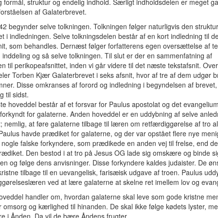
 formål, struktur og endelig indhold. Særligt indholdsdelen er meget ga
orståelsen af Galaterbrevet.
42 begynder selve tolkningen. Tolkningen følger naturligvis den struktu
t i indledningen. Selve tolkningsdelen består af en kort indledning til de
nit, som behandles. Dernæst følger forfatterens egen oversættelse af te
 inddeling og så selve tolkningen. Til slut er der en sammenfatning af
en til perikopeafsnittet, inden vi går videre til det næste tekstafsnit. Ove
eler Torben Kjær Galaterbrevet i seks afsnit, hvor af tre af dem udgør b
er. Disse omkranses af forord og indledning i begyndelsen af brevet,
 til sidst.
te hoveddel består af et forsvar for Paulus apostolat og det evangeliu
forkyndt for galaterne. Anden hoveddel er en uddybning af selve anle
t; nemlig, at føre galaterne tilbage til læren om retfærdiggørelse af tro a
 Paulus havde prædiket for galaterne, og der var opstået flere nye men
nogle falske forkyndere, som prædikede en anden vej til frelse, end de
ædiket. Den bestod i at tro på Jesus OG lade sig omskære og binde sig
n og følge dens anvisninger. Disse forkyndere kaldes judaister. De øn
kristne tilbage til en uevangelisk, farisæisk udgave af troen. Paulus udd
ggørelseslæren ved at lære galaterne at skelne ret imellem lov og evan
oveddel handler om, hvordan galaterne skal leve som gode kristne me
 omsorg og kærlighed til hinanden. De skal ikke følge kødets lyster, me
e i Ånden. Da vil de bære Åndens frugter.