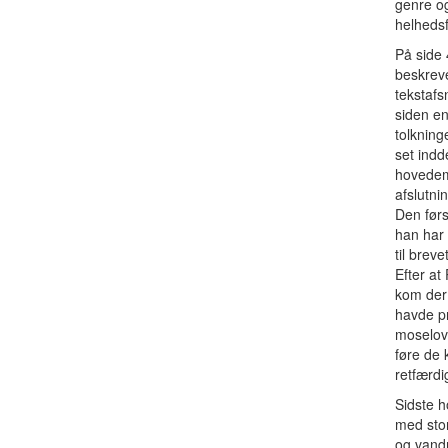
genre og
helhedsf
På side 
beskreve
tekstafs
siden en
tolkning
set indd
hovedemn
afslutning
Den førs
han har 
til breve
Efter at
kom der 
havde pr
moselove
føre de 
retfærdi
Sidste h
med stor
og vandr