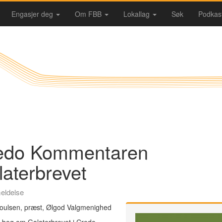
Engasjer deg
Om FBB
Lokallag
Søk
Podkas
edo Kommentaren
aterbrevet
eldelse
Poulsen, præst, Ølgod Valgmenighed