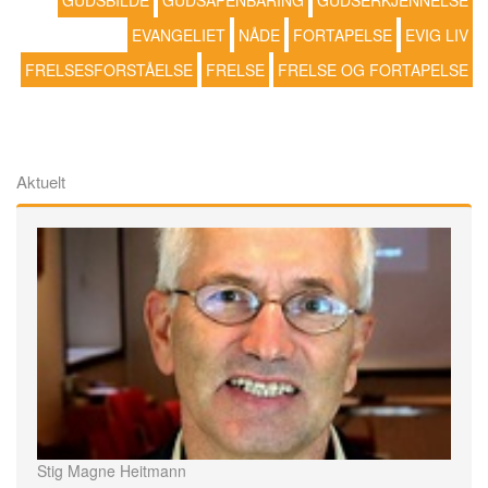
GUDSBILDE
GUDSÅPENBARING
GUDSERKJENNELSE
EVANGELIET
NÅDE
FORTAPELSE
EVIG LIV
FRELSESFORSTÅELSE
FRELSE
FRELSE OG FORTAPELSE
Aktuelt
Stig Magne Heitmann