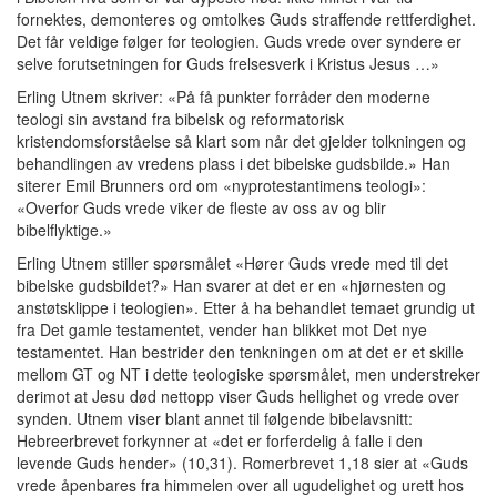
fornektes, demonteres og omtolkes Guds straffende rettferdighet.
Det får veldige følger for teologien. Guds vrede over syndere er
selve forutsetningen for Guds frelsesverk i Kristus Jesus …»
Erling Utnem skriver: «På få punkter forråder den moderne
teologi sin avstand fra bibelsk og reformatorisk
kristendomsforståelse så klart som når det gjelder tolkningen og
behandlingen av vredens plass i det bibelske gudsbilde.» Han
siterer Emil Brunners ord om «nyprotestantimens teologi»:
«Overfor Guds vrede viker de fleste av oss av og blir
bibelflyktige.»
Erling Utnem stiller spørsmålet «Hører Guds vrede med til det
bibelske gudsbildet?» Han svarer at det er en «hjørnesten og
anstøtsklippe i teologien». Etter å ha behandlet temaet grundig ut
fra Det gamle testamentet, vender han blikket mot Det nye
testamentet. Han bestrider den tenkningen om at det er et skille
mellom GT og NT i dette teologiske spørsmålet, men understreker
derimot at Jesu død nettopp viser Guds hellighet og vrede over
synden. Utnem viser blant annet til følgende bibelavsnitt:
Hebreerbrevet forkynner at «det er forferdelig å falle i den
levende Guds hender» (10,31). Romerbrevet 1,18 sier at «Guds
vrede åpenbares fra himmelen over all ugudelighet og urett hos