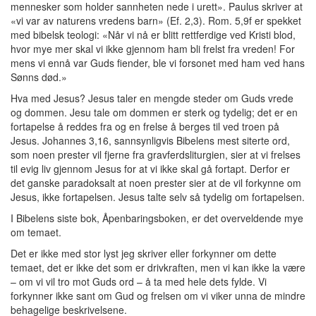
mennesker som holder sannheten nede i urett». Paulus skriver at
«vi var av naturens vredens barn» (Ef. 2,3). Rom. 5,9f er spekket
med bibelsk teologi: «Når vi nå er blitt rettferdige ved Kristi blod,
hvor mye mer skal vi ikke gjennom ham bli frelst fra vreden! For
mens vi ennå var Guds fiender, ble vi forsonet med ham ved hans
Sønns død.»
Hva med Jesus? Jesus taler en mengde steder om Guds vrede
og dommen. Jesu tale om dommen er sterk og tydelig; det er en
fortapelse å reddes fra og en frelse å berges til ved troen på
Jesus. Johannes 3,16, sannsynligvis Bibelens mest siterte ord,
som noen prester vil fjerne fra gravferdsliturgien, sier at vi frelses
til evig liv gjennom Jesus for at vi ikke skal gå fortapt. Derfor er
det ganske paradoksalt at noen prester sier at de vil forkynne om
Jesus, ikke fortapelsen. Jesus talte selv så tydelig om fortapelsen.
I Bibelens siste bok, Åpenbaringsboken, er det overveldende mye
om temaet.
Det er ikke med stor lyst jeg skriver eller forkynner om dette
temaet, det er ikke det som er drivkraften, men vi kan ikke la være
– om vi vil tro mot Guds ord – å ta med hele dets fylde. Vi
forkynner ikke sant om Gud og frelsen om vi viker unna de mindre
behagelige beskrivelsene.