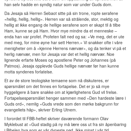
han selv hadde en syndig natur som var under Guds dom.
Da Jesaja så Herren Sebaot sitte på sin trone, ropte serafene
«hellig, hellig, hellig». Herren var så strålende, stor, mektig og
hellig at ikke engang de hellige serafene som er skapt til å tilbe
Ham, kunne se på Ham. Hvor mye mindre da et menneske –
enda han var profet. Profeten falt ned og sa: «Ve meg, det er ute
med meg, for mine øyne har sett Herren.» Vi snakker ofte i våre
menigheter om å «kjenne Herrens nærvær», og da tenker vi på et
herlig nærvær, men for Jesaja var det et hellig nærvær. Noe
lignende erfarte Moses og apostlene Peter og Johannes (på
Patmos). Jesaja opplevde Guds hellige nærvær før han kunne
motta syndenes forlatelse.
Et av de store teologiske temaene som nå diskuteres, er
spørsmålet om det finnes en fortapelse. Det er jo så mye
hyggeligere å bare snakke om at kjærlighetens Gud vil frelse.
Fortapelsespørsmålet henger sammen med «Den hardeste lære i
Guds ord», nemlig «Guds vrede som den mørke bakgrunn for
evangeliets håp», skriver Erling Utnem.
I forordet til FBB-heftet skriver daværende formann Olav
Myklebust at «Gud stadig på ny må lære oss ut fra sin åpenbaring
i Bibelen hva som er vår dypeste nød. Ikke minst i vår tid