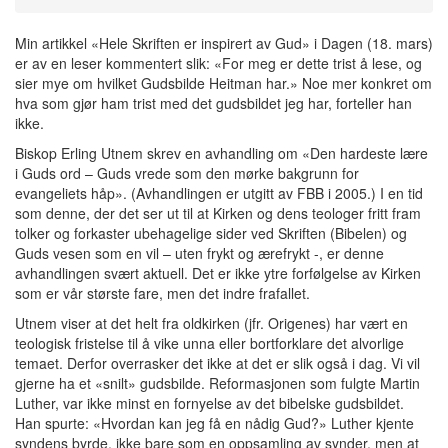
Min artikkel «Hele Skriften er inspirert av Gud» i Dagen (18. mars)
er av en leser kommentert slik: «For meg er dette trist å lese, og
sier mye om hvilket Gudsbilde Heitman har.» Noe mer konkret om
hva som gjør ham trist med det gudsbildet jeg har, forteller han
ikke.
Biskop Erling Utnem skrev en avhandling om «Den hardeste lære
i Guds ord – Guds vrede som den mørke bakgrunn for
evangeliets håp». (Avhandlingen er utgitt av FBB i 2005.) I en tid
som denne, der det ser ut til at Kirken og dens teologer fritt fram
tolker og forkaster ubehagelige sider ved Skriften (Bibelen) og
Guds vesen som en vil – uten frykt og ærefrykt -, er denne
avhandlingen svært aktuell. Det er ikke ytre forfølgelse av Kirken
som er vår største fare, men det indre frafallet.
Utnem viser at det helt fra oldkirken (jfr. Origenes) har vært en
teologisk fristelse til å vike unna eller bortforklare det alvorlige
temaet. Derfor overrasker det ikke at det er slik også i dag. Vi vil
gjerne ha et «snilt» gudsbilde. Reformasjonen som fulgte Martin
Luther, var ikke minst en fornyelse av det bibelske gudsbildet.
Han spurte: «Hvordan kan jeg få en nådig Gud?» Luther kjente
syndens byrde, ikke bare som en oppsamling av synder, men at