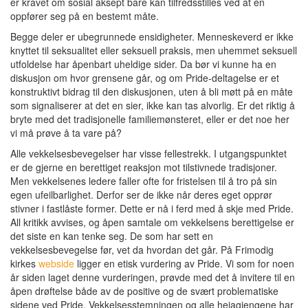
er kravet om sosial aksept bare kan tilfredsstilles ved at en
oppfører seg på en bestemt måte.
Begge deler er ubegrunnede ensidigheter. Menneskeverd er ikke
knyttet til seksualitet eller seksuell praksis, men uhemmet seksuell
utfoldelse har åpenbart uheldige sider. Da bør vi kunne ha en
diskusjon om hvor grensene går, og om Pride-deltagelse er et
konstruktivt bidrag til den diskusjonen, uten å bli møtt på en måte
som signaliserer at det en sier, ikke kan tas alvorlig. Er det riktig å
bryte med det tradisjonelle familiemønsteret, eller er det noe her
vi må prøve å ta vare på?
Alle vekkelsesbevegelser har visse fellestrekk. I utgangspunktet
er de gjerne en berettiget reaksjon mot tilstivnede tradisjoner.
Men vekkelsenes ledere faller ofte for fristelsen til å tro på sin
egen ufeilbarlighet. Derfor ser de ikke når deres eget opprør
stivner i fastlåste former. Dette er nå i ferd med å skje med Pride.
All kritikk avvises, og åpen samtale om vekkelsens berettigelse er
det siste en kan tenke seg. De som har sett en
vekkelsesbevegelse før, vet da hvordan det går. På Frimodig
kirkes
webside
ligger en etisk vurdering av Pride. Vi som for noen
år siden laget denne vurderingen, prøvde med det å invitere til en
åpen drøftelse både av de positive og de svært problematiske
sidene ved Pride. Vekkelsesstemningen og alle heiagjengene har