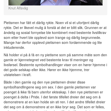
Knut Alfsvåg
Pietismen har fått et dårlig rykte. Noen vil si et ufortjent dårlig
rykte. Det er likevel mulig å forstå at det er blitt slik. Grunnen er at
åndelig og sosial fornyelse ble kombinert med bestemte livstilkrav
som etter hvert ble opplevd som trange og dårlig begrunnede.
Mange har derfor opplevd pietismen som fordømmende og lite
inkluderende.
Nå holder vi på å få en ny pietisme som på samme måte som den
gamle er kjennetegnet ved bestemte krav til meninger og
livsførsel. Bestemte symbolhandlinger viser om en hører hjemme i
det gode selskap eller ikke. Hører en ikke hjemme, trer
utstøtelsen i kraft.
Både i den gamle og den nye pietismen dreier disse
symbolhandlingene seg om sex. I den gamle pietismen var
poenget å ikke få barn utenfor ekteskap. I den nye pietismen er
poenget å delta i Pride. I det første tilfellet dreier det seg om å
demonstrere at en kan holde sin sti ren. I det andre tilfellet dreier
det seg om å demonstrere at en ikke bryr seg. Det som er felles,