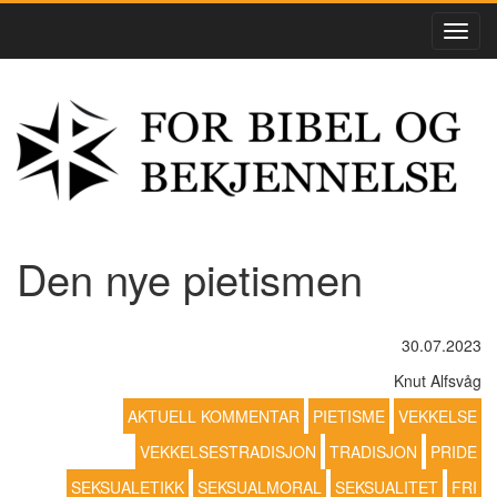
Den nye pietismen
30.07.2023
Knut Alfsvåg
AKTUELL KOMMENTAR
PIETISME
VEKKELSE
VEKKELSESTRADISJON
TRADISJON
PRIDE
SEKSUALETIKK
SEKSUALMORAL
SEKSUALITET
FRI