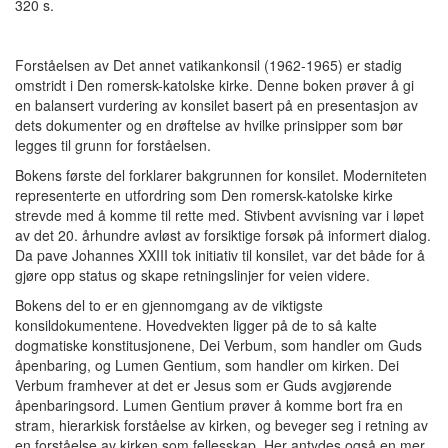
320 s.
Forståelsen av Det annet vatikankonsil (1962-1965) er stadig
omstridt i Den romersk-katolske kirke. Denne boken prøver å gi
en balansert vurdering av konsilet basert på en presentasjon av
dets dokumenter og en drøftelse av hvilke prinsipper som bør
legges til grunn for forståelsen.
Bokens første del forklarer bakgrunnen for konsilet. Moderniteten
representerte en utfordring som Den romersk-katolske kirke
strevde med å komme til rette med. Stivbent avvisning var i løpet
av det 20. århundre avløst av forsiktige forsøk på informert dialog.
Da pave Johannes XXIII tok initiativ til konsilet, var det både for å
gjøre opp status og skape retningslinjer for veien videre.
Bokens del to er en gjennomgang av de viktigste
konsildokumentene. Hovedvekten ligger på de to så kalte
dogmatiske konstitusjonene, Dei Verbum, som handler om Guds
åpenbaring, og Lumen Gentium, som handler om kirken. Dei
Verbum framhever at det er Jesus som er Guds avgjørende
åpenbaringsord. Lumen Gentium prøver å komme bort fra en
stram, hierarkisk forståelse av kirken, og beveger seg i retning av
en forståelse av kirken som fellesskap. Her antydes også en mer