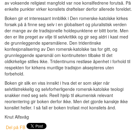
av voksende religiøst mangfold var noe konsilfedrene forutså. På
enkelte punkter virker konsilets drøftelser derfor allerede foreldet.
Boken gir et interessant innblikk i Den romerske-katolske kirkes
forsøk på å finne seg selv i en globalisert og pluralistisk verden
der mange av de tradisjonelle holdepunktene er blitt borte. Men
den er lite preget av vilje til selvkritikk og gir seg aldri i kast med
de grunnleggende spørsmålene. Den tridentinske
konfesjonalisering av Den romersk-katolske tas for gitt, og
grunnleggende spørsmål om kontinuiteten tilbake til det
oldkirkelige stilles ikke. Tridentinums restløse åpenhet i forhold til
respekten for kirkens muntlige tradisjon aksepteres uten
forbehold.
Boken gir slik en viss innsikt i hva det er som skjer når
selvtilstrekkelig og selvforherligende romersk-katolske teologi
snakker med seg selv. Reell hjelp til økumenisk relevant
reorientering gir boken derfor ikke. Men det gjorde kanskje ikke
konsilet heller. I så fall er boken trofast mot konsilets ånd.
Knut Alfsvåg
Del på FB