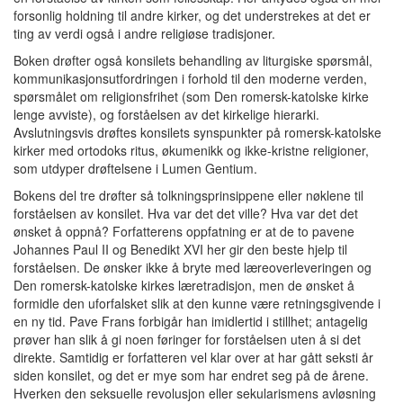
forsonlig holdning til andre kirker, og det understrekes at det er
ting av verdi også i andre religiøse tradisjoner.
Boken drøfter også konsilets behandling av liturgiske spørsmål,
kommunikasjonsutfordringen i forhold til den moderne verden,
spørsmålet om religionsfrihet (som Den romersk-katolske kirke
lenge avviste), og forståelsen av det kirkelige hierarki.
Avslutningsvis drøftes konsilets synspunkter på romersk-katolske
kirker med ortodoks ritus, økumenikk og ikke-kristne religioner,
som utdyper drøftelsene i Lumen Gentium.
Bokens del tre drøfter så tolkningsprinsippene eller nøklene til
forståelsen av konsilet. Hva var det det ville? Hva var det det
ønsket å oppnå? Forfatterens oppfatning er at de to pavene
Johannes Paul II og Benedikt XVI her gir den beste hjelp til
forståelsen. De ønsker ikke å bryte med læreoverleveringen og
Den romersk-katolske kirkes læretradisjon, men de ønsket å
formidle den uforfalsket slik at den kunne være retningsgivende i
en ny tid. Pave Frans forbigår han imidlertid i stillhet; antagelig
prøver han slik å gi noen føringer for forståelsen uten å si det
direkte. Samtidig er forfatteren vel klar over at har gått seksti år
siden konsilet, og det er mye som har endret seg på de årene.
Hverken den seksuelle revolusjon eller sekularismens avløsning