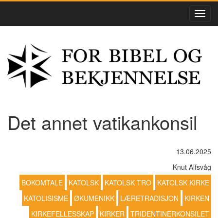
Det annet vatikankonsil
13.06.2025
Knut Alfsvåg
BOKOMTALE
KATOLSK
KATOLSK TRO
KATOLSK KIRKE
KATOLISISME
ØKUMENIKK
LÆRETRADISJON
KIRKEN
KIRKEFELLESSKAP
KIRKER
TRIDENTINERKONSILET