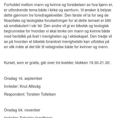
Forholdet mellom mann og kvinne og forståelsen av hva kjønn er,
er utfordrende tema både i kirke og samfunn. Vi ønsker å belyse
dette gjennom tre foredragskvelder. Den første vil ta for seg de
filosofiske og teologiske forutsetninger for at dette temaet er blitt
så omdiskutert i vår tid. Den andre vil gi en bibelsk og teologisk
begrunnelse for hvordan vi skal tenke om mann og kvinne både
med henblikk på livet i menigheten og i ekteskapet. Den tredje vil
se på hvordan et bibelsk forankret menighetsliv kan utfoldes på
en slik måte at det blir til velsignelse både for kvinner og menn.
Kurset, som er gratis, går over tre kvelder, klokken 19.30-21.30:
Onsdag 16. september
Innleder: Knut Alfsvåg
Respondent: Torstein Tollefsen
Onsdag 04. novenber
Innleder: Sakarias Ingolfsson