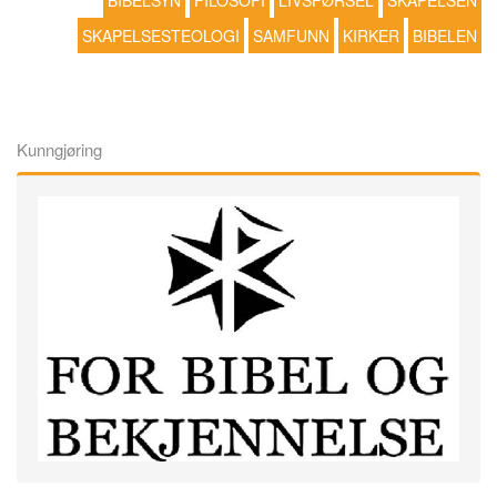
BIBELSYN
FILOSOFI
LIVSFØRSEL
SKAPELSEN
SKAPELSESTEOLOGI
SAMFUNN
KIRKER
BIBELEN
Kunngjøring