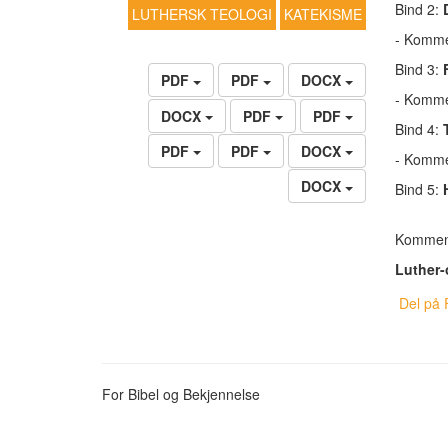
Bind 2:
LUTHERSK TEOLOGI
KATEKISME
- Komme
Bind 3:
PDF
PDF
DOCX
- Komme
DOCX
PDF
PDF
Bind 4:
PDF
PDF
DOCX
- Komme
DOCX
Bind 5:
sak
Kommen
Luther-
Del på 
For Bibel og Bekjennelse