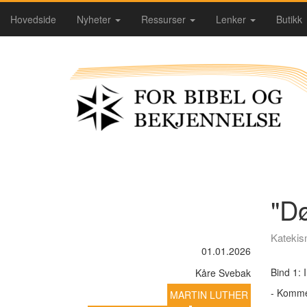
Hovedside
Nyheter
Ressurser
Lenker
Butikk
"Dø
Katekism
01.01.2026
Bind 1: 
Kåre Svebak
- Komme
MARTIN LUTHER