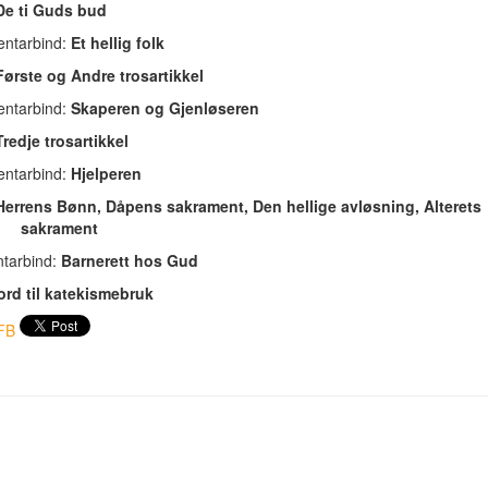
De ti Guds bud
ntarbind:
Et hellig folk
Første og Andre trosartikkel
ntarbind:
Skaperen og Gjenløseren
Tredje trosartikkel
ntarbind:
Hjelperen
Herrens Bønn, Dåpens sakrament, Den hellige avløsning, A
rament
tarbind:
Barnerett hos Gud
ord til katekismebruk
FB