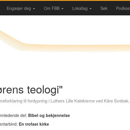
Engasjer deg
Om FBB
Lokallag
Søk
Podkas
rens teologi"
eforklaring til fordypning i Luthers Lille Katekisme ved Kåre Svebak.
Innledende del:
Bibel og bekjennelse
ntarbind:
En trofast kirke