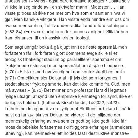
til Jesus som «Kyrios» også bare tentative teologier? Dokka selv
vil ikke la seg binde av «en skrivefør mann i Midtøsten … Han
visste jo tross alt ikke noe mer om hva som er sant enn hva vi
gjør. Men kanskje viktigere: Han visste enda mindre enn oss om
hva som er sant nå, i et liv under radikalt andre forutsetninger.»
(s.83-84) Ære være forfatteren for hennes ærlighet. Slik får hun
fram distansen til en klassisk kristen teologi.
Som sagt unngår boka å gå djupt inn i de fleste spørsmål, men
forfatteren får i forbifarten gjort dommens evige skille til et
teologisk tilbakelagt stadium og parallellfører spørsmålet om
likekjønnede ekteskap med spørsmålet om å spise blodpølse.
(s.70) «Etikk er med nødvendighet noe kontekstuelt bestemt.»
(s.71) Om etikken sier Dokka at «[h]vis det som forkynnes, i
stedet skaper frykt og smerte, kan det ikke komme fra Gud, men
må avvises.» (s.75) Det minner om professor Harald Hegstads
nylige utsagn, at synd uten empiriske kjennetegn for synd, ikke er
teologisk holdbart. (Luthersk Kirketidende, 14/2022, s.423).
Luthers holdning om å være lydig mot Skriftens ord «kan bli både
naivt og farlig», skriver Dokka, og videre: «I de miljøene der
menneskelig erfaring av hva som er godt og ikke godt, ikke får
motsi de bibelske forfatternes skriftliggjorte erfaringer (anmelders
utheving), kan mennesker lett holdes fast i destruktive mønstre».