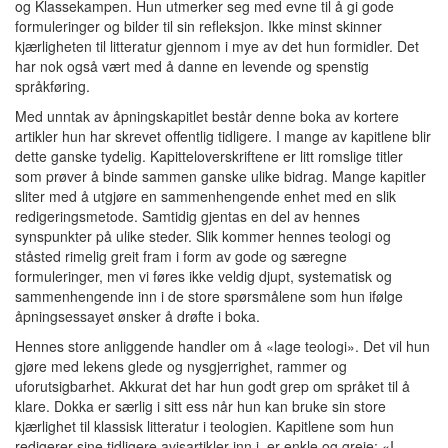
og Klassekampen. Hun utmerker seg med evne til å gi gode
formuleringer og bilder til sin refleksjon. Ikke minst skinner
kjærligheten til litteratur gjennom i mye av det hun formidler. Det
har nok også vært med å danne en levende og spenstig
språkføring.
Med unntak av åpningskapitlet består denne boka av kortere
artikler hun har skrevet offentlig tidligere. I mange av kapitlene blir
dette ganske tydelig. Kapitteloverskriftene er litt romslige titler
som prøver å binde sammen ganske ulike bidrag. Mange kapitler
sliter med å utgjøre en sammenhengende enhet med en slik
redigeringsmetode. Samtidig gjentas en del av hennes
synspunkter på ulike steder. Slik kommer hennes teologi og
ståsted rimelig greit fram i form av gode og særegne
formuleringer, men vi føres ikke veldig djupt, systematisk og
sammenhengende inn i de store spørsmålene som hun ifølge
åpningsessayet ønsker å drøfte i boka.
Hennes store anliggende handler om å «lage teologi». Det vil hun
gjøre med lekens glede og nysgjerrighet, rammer og
uforutsigbarhet. Akkurat det har hun godt grep om språket til å
klare. Dokka er særlig i sitt ess når hun kan bruke sin store
kjærlighet til klassisk litteratur i teologien. Kapitlene som hun
redigerer sine tidligere avisartikler inn i, er enkle og greie; «I