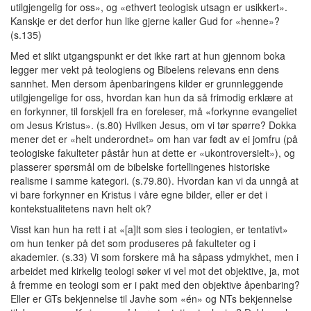
utilgjengelig for oss», og «ethvert teologisk utsagn er usikkert».
Kanskje er det derfor hun like gjerne kaller Gud for «henne»?
(s.135)
Med et slikt utgangspunkt er det ikke rart at hun gjennom boka
legger mer vekt på teologiens og Bibelens relevans enn dens
sannhet. Men dersom åpenbaringens kilder er grunnleggende
utilgjengelige for oss, hvordan kan hun da så frimodig erklære at
en forkynner, til forskjell fra en foreleser, må «forkynne evangeliet
om Jesus Kristus». (s.80) Hvilken Jesus, om vi tør spørre? Dokka
mener det er «helt underordnet» om han var født av ei jomfru (på
teologiske fakulteter påstår hun at dette er «ukontroversielt»), og
plasserer spørsmål om de bibelske fortellingenes historiske
realisme i samme kategori. (s.79.80). Hvordan kan vi da unngå at
vi bare forkynner en Kristus i våre egne bilder, eller er det i
kontekstualitetens navn helt ok?
Visst kan hun ha rett i at «[a]lt som sies i teologien, er tentativt»
om hun tenker på det som produseres på fakulteter og i
akademier. (s.33) Vi som forskere må ha såpass ydmykhet, men i
arbeidet med kirkelig teologi søker vi vel mot det objektive, ja, mot
å fremme en teologi som er i pakt med den objektive åpenbaring?
Eller er GTs bekjennelse til Javhe som «én» og NTs bekjennelse