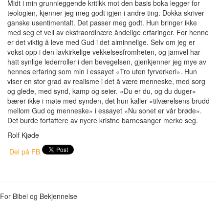
Midt i min grunnleggende kritikk mot den basis boka legger for
teologien, kjenner jeg meg godt igjen i andre ting. Dokka skriver
ganske usentimentalt. Det passer meg godt. Hun bringer ikke
med seg et vell av ekstraordinære åndelige erfaringer. For henne
er det viktig å leve med Gud i det alminnelige. Selv om jeg er
vokst opp i den lavkirkelige vekkelsesfromheten, og jamvel har
hatt synlige lederroller i den bevegelsen, gjenkjenner jeg mye av
hennes erfaring som min i essayet «Tro uten fyrverkeri». Hun
viser en stor grad av realisme i det å være menneske, med sorg
og glede, med synd, kamp og seier. «Du er du, og du duger»
bærer ikke i møte med synden, det hun kaller «tilværelsens brudd
mellom Gud og menneske» i essayet «Nu sonet er vår brøde».
Det burde forfattere av nyere kristne barnesanger merke seg.
Rolf Kjøde
Del på FB
For Bibel og Bekjennelse