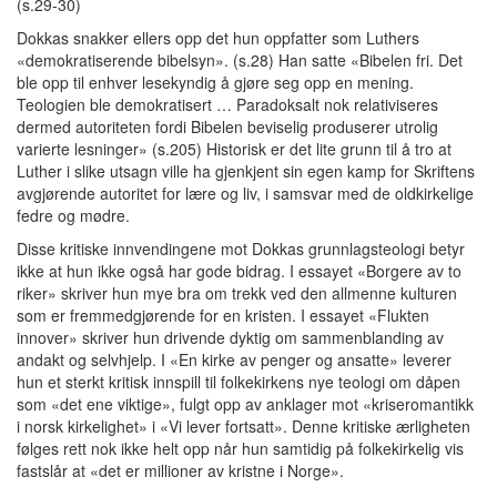
(s.29-30)
Dokkas snakker ellers opp det hun oppfatter som Luthers
«demokratiserende bibelsyn». (s.28) Han satte «Bibelen fri. Det
ble opp til enhver lesekyndig å gjøre seg opp en mening.
Teologien ble demokratisert … Paradoksalt nok relativiseres
dermed autoriteten fordi Bibelen beviselig produserer utrolig
varierte lesninger» (s.205) Historisk er det lite grunn til å tro at
Luther i slike utsagn ville ha gjenkjent sin egen kamp for Skriftens
avgjørende autoritet for lære og liv, i samsvar med de oldkirkelige
fedre og mødre.
Disse kritiske innvendingene mot Dokkas grunnlagsteologi betyr
ikke at hun ikke også har gode bidrag. I essayet «Borgere av to
riker» skriver hun mye bra om trekk ved den allmenne kulturen
som er fremmedgjørende for en kristen. I essayet «Flukten
innover» skriver hun drivende dyktig om sammenblanding av
andakt og selvhjelp. I «En kirke av penger og ansatte» leverer
hun et sterkt kritisk innspill til folkekirkens nye teologi om dåpen
som «det ene viktige», fulgt opp av anklager mot «kriseromantikk
i norsk kirkelighet» i «Vi lever fortsatt». Denne kritiske ærligheten
følges rett nok ikke helt opp når hun samtidig på folkekirkelig vis
fastslår at «det er millioner av kristne i Norge».