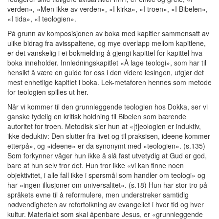
verden», «Men ikke av verden», «I kirka», «I troen», «I Bibelen»,
«I tida», «I teologien».
På grunn av komposisjonen av boka med kapitler sammensatt av
ulike bidrag fra avisspaltene, og mye overlapp mellom kapitlene,
er det vanskelig i ei bokmelding å gjengi kapittel for kapittel hva
boka inneholder. Innledningskapitlet «Å lage teologi», som har til
hensikt å være en guide for oss i den videre lesingen, utgjør det
mest enhetlige kapitlet i boka. Lek-metaforen hennes som metode
for teologien spilles ut her.
Når vi kommer til den grunnleggende teologien hos Dokka, ser vi
ganske tydelig en kritisk holdning til Bibelen som bærende
autoritet for troen. Metodisk sier hun at «[t]eologien er induktiv,
ikke deduktiv: Den slutter fra livet og til praksisen, ideene kommer
etterpå», og «ideene» er da synonymt med «teologien». (s.135)
Som forkynner våger hun ikke å slå fast utvetydig at Gud er god,
bare at hun selv tror det. Hun tror ikke «vi kan finne noen
objektivitet, i alle fall ikke i spørsmål som handler om teologi» og
har «ingen illusjoner om universalitet». (s.18) Hun har stor tro på
språkets evne til å reformulere, men understreker samtidig
nødvendigheten av refortolkning av evangeliet i hver tid og hver
kultur. Materialet som skal åpenbare Jesus, er «grunnleggende