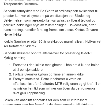
Terapeutiske Deismen».
Sandahl samtykker med Bo Giertz at ordinasjonen av kvinner til
prester kun var et symptom på en situasjon der Bibelen og
Bekjennelsen som læreautoritet var avløst av liberal teologi og
politiske holdninger styrt av folkemeningen. Hovedsaken, etter
hans mening, handler først og fremst om Jesus Kristus får være
Herre i kirken.
Kyrklig Samling er etter 60 år svekket og marginalisert. Hvilken vei
ser forfatteren videre?
Sandahl skisserer opp tre alternativer for prester og lekfolk i
Kyrklig samling:
Fortsette i den lokale menigheten, i håp om å kunne holde
ut til pensjonsalderen.
Forlate Svenska kyrkan og finne en annen kirke.
Fornyet motstand. Dette innebærer å være en
«Tankesmie», for å utfordre MTB-religionen og gi kraft til en
ny misjon i en tid som minner om tiden da det romerske
riket gikk i oppløsning..
Boken kan absolutt anbefales for den som er interessert i
prosessene som har foregått i de skandinaviske folkekirkene