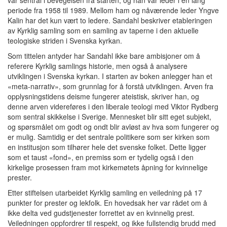
var sentral i bevegelsen fra starten, og han var leder i en lang
periode fra 1958 til 1989. Mellom ham og nåværende leder Yngve
Kalin har det kun vært to ledere. Sandahl beskriver etableringen
av Kyrklig samling som en samling av taperne i den aktuelle
teologiske striden i Svenska kyrkan.
Som tittelen antyder har Sandahl ikke bare ambisjoner om å
referere Kyrklig samlings historie, men også å analysere
utviklingen i Svenska kyrkan. I starten av boken anlegger han et
«meta-narrativ», som grunnlag for å forstå utviklingen. Arven fra
opplysningstidens deisme fungerer ateistisk, skriver han, og
denne arven videreføres i den liberale teologi med Viktor Rydberg
som sentral skikkelse i Sverige. Mennesket blir sitt eget subjekt,
og spørsmålet om godt og ondt blir avløst av hva som fungerer og
er mulig. Samtidig er det sentrale politikere som ser kirken som
en institusjon som tilhører hele det svenske folket. Dette ligger
som et taust «fond», en premiss som er tydelig også i den
kirkelige prosessen fram mot kirkemøtets åpning for kvinnelige
prester.
Etter stiftelsen utarbeidet Kyrklig samling en veiledning på 17
punkter for prester og lekfolk. En hovedsak her var rådet om å
ikke delta ved gudstjenester forrettet av en kvinnelig prest.
Veiledningen oppfordrer til respekt, og ikke fullstendig brudd med