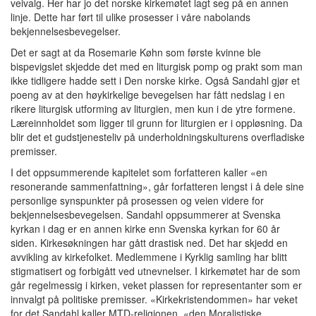
veivalg. Her har jo det norske kirkemøtet lagt seg på en annen
linje. Dette har ført til ulike prosesser i våre nabolands
bekjennelsesbevegelser.
Det er sagt at da Rosemarie Køhn som første kvinne ble
bispevigslet skjedde det med en liturgisk pomp og prakt som man
ikke tidligere hadde sett i Den norske kirke. Også Sandahl gjør et
poeng av at den høykirkelige bevegelsen har fått nedslag i en
rikere liturgisk utforming av liturgien, men kun i de ytre formene.
Læreinnholdet som ligger til grunn for liturgien er i oppløsning. Da
blir det et gudstjenesteliv på underholdningskulturens overfladiske
premisser.
I det oppsummerende kapitelet som forfatteren kaller «en
resonerande sammenfattning», går forfatteren lengst i å dele sine
personlige synspunkter på prosessen og veien videre for
bekjennelsesbevegelsen. Sandahl oppsummerer at Svenska
kyrkan i dag er en annen kirke enn Svenska kyrkan for 60 år
siden. Kirkesøkningen har gått drastisk ned. Det har skjedd en
avvikling av kirkefolket. Medlemmene i Kyrklig samling har blitt
stigmatisert og forbigått ved utnevnelser. I kirkemøtet har de som
går regelmessig i kirken, veket plassen for representanter som er
innvalgt på politiske premisser. «Kirkekristendommen» har veket
for det Sandahl kaller MTD-religionen, «den Moralistiske