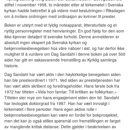
stiftet i november 1958, to måneder etter at kirkemøtet i Svenska
kyrkan hadde bekreftet å gå videre med beslutningen i Riksdagen
om å innføre ordningen med ordinasjon av kvinner til prester.
Boken er utstyrt med et fyldig noteapparat, litteraturliste og et
nyttig personregister med henvisninger. En god hjelp for den som
ikke kjenner detaljert til svenske forhold. Denne anmelderen er
absolutt ingen ekspert på Svenska kyrkan og
bekjennelsesbevegelsen hos våre naboer i øst, og har derfor ikke
mulighet til å vurdere om Dag Sandahl i denne boken på over 500
sider har gitt en sakssvarende fremstilling av Kyrklig samlings
historie.
Dag Sandahl har vært aktiv i den høykirkelige bevegelsen siden
han ble presteordinert i 1971. Ved siden av prestetjenesten har
han vært aktiv skribent og foredragsholder. Hans første bok fra
1972 har tittelen «Vida hon famlar. Till kritiken av folkkyrkan.»
Tittelen sier mye om hans engasjement siden den tid. Sandahl
har teologisk doktorgrad fra 1987. Han har vært innvalgt i
kirkemøtet i flere perioder. Hans egen aktive rolle i
bekjennelsesbevegelsen kan være en fordel for bokprosjektet,
men det kan jo også stilles spørsmål om fremstillingen er farget
av manglende kritisk distanse. Dette gjelder i beskrivelsen av