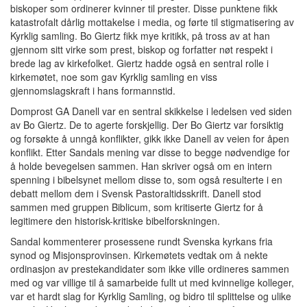
biskoper som ordinerer kvinner til prester. Disse punktene fikk
katastrofalt dårlig mottakelse i media, og førte til stigmatisering av
Kyrklig samling. Bo Giertz fikk mye kritikk, på tross av at han
gjennom sitt virke som prest, biskop og forfatter nøt respekt i
brede lag av kirkefolket. Giertz hadde også en sentral rolle i
kirkemøtet, noe som gav Kyrklig samling en viss
gjennomslagskraft i hans formannstid.
Domprost GA Danell var en sentral skikkelse i ledelsen ved siden
av Bo Giertz. De to agerte forskjellig. Der Bo Giertz var forsiktig
og forsøkte å unngå konflikter, gikk ikke Danell av veien for åpen
konflikt. Etter Sandals mening var disse to begge nødvendige for
å holde bevegelsen sammen. Han skriver også om en intern
spenning i bibelsynet mellom disse to, som også resulterte i en
debatt mellom dem i Svensk Pastoraltidsskrift. Danell stod
sammen med gruppen Biblicum, som kritiserte Giertz for å
legitimere den historisk-kritiske bibelforskningen.
Sandal kommenterer prosessene rundt Svenska kyrkans fria
synod og Misjonsprovinsen. Kirkemøtets vedtak om å nekte
ordinasjon av prestekandidater som ikke ville ordineres sammen
med og var villige til å samarbeide fullt ut med kvinnelige kolleger,
var et hardt slag for Kyrklig Samling, og bidro til splittelse og ulike