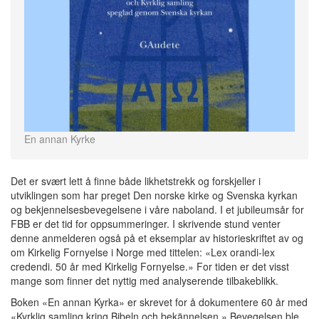
En annan Kyrke
Det er svært lett å finne både likhetstrekk og forskjeller i
utviklingen som har preget Den norske kirke og Svenska kyrkan
og bekjennelsesbevegelsene i våre naboland. I et jubileumsår for
FBB er det tid for oppsummeringer. I skrivende stund venter
denne anmelderen også på et eksemplar av historieskriftet av og
om Kirkelig Fornyelse i Norge med tittelen: «Lex orandi-lex
credendi. 50 år med Kirkelig Fornyelse.» For tiden er det visst
mange som finner det nyttig med analyserende tilbakeblikk.
Boken «En annan Kyrka» er skrevet for å dokumentere 60 år med
«Kyrklig samling kring Bibeln och bekännelsen.» Bevegelsen ble