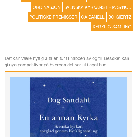
ORDINASJON
SVENSKA KYRKANS FRIA SYNOD
POLITISKE PREMISSER
GA DANELL
BO GIERTZ
KYRKLIG SAMLING
Det kan være nyttig å ta en tur til naboen av og til. Besøket kan
gi nye perspektiver på hvordan det ser ut i eget hus.