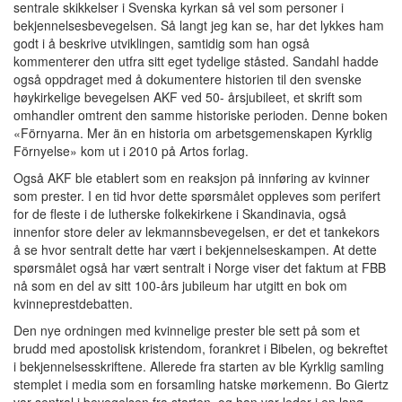
sentrale skikkelser i Svenska kyrkan så vel som personer i
bekjennelsesbevegelsen. Så langt jeg kan se, har det lykkes ham
godt i å beskrive utviklingen, samtidig som han også
kommenterer den utfra sitt eget tydelige ståsted. Sandahl hadde
også oppdraget med å dokumentere historien til den svenske
høykirkelige bevegelsen AKF ved 50- årsjubileet, et skrift som
omhandler omtrent den samme historiske perioden. Denne boken
«Förnyarna. Mer än en historia om arbetsgemenskapen Kyrklig
Förnyelse» kom ut i 2010 på Artos forlag.
Også AKF ble etablert som en reaksjon på innføring av kvinner
som prester. I en tid hvor dette spørsmålet oppleves som perifert
for de fleste i de lutherske folkekirkene i Skandinavia, også
innenfor store deler av lekmannsbevegelsen, er det et tankekors
å se hvor sentralt dette har vært i bekjennelseskampen. At dette
spørsmålet også har vært sentralt i Norge viser det faktum at FBB
nå som en del av sitt 100-års jubileum har utgitt en bok om
kvinneprestdebatten.
Den nye ordningen med kvinnelige prester ble sett på som et
brudd med apostolisk kristendom, forankret i Bibelen, og bekreftet
i bekjennelsesskriftene. Allerede fra starten av ble Kyrklig samling
stemplet i media som en forsamling hatske mørkemenn. Bo Giertz