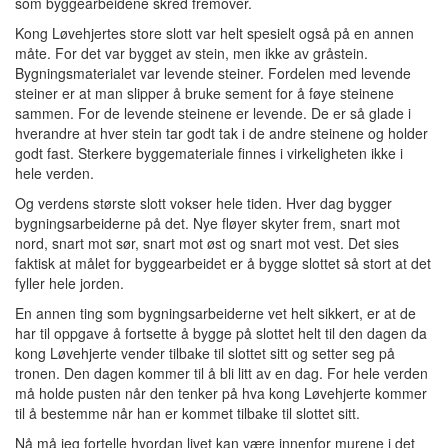
som byggearbeidene skred fremover.
Kong Løvehjertes store slott var helt spesielt også på en annen
måte. For det var bygget av stein, men ikke av gråstein.
Bygningsmaterialet var levende steiner. Fordelen med levende
steiner er at man slipper å bruke sement for å føye steinene
sammen. For de levende steinene er levende. De er så glade i
hverandre at hver stein tar godt tak i de andre steinene og holder
godt fast. Sterkere byggemateriale finnes i virkeligheten ikke i
hele verden.
Og verdens største slott vokser hele tiden. Hver dag bygger
bygningsarbeiderne på det. Nye fløyer skyter frem, snart mot
nord, snart mot sør, snart mot øst og snart mot vest. Det sies
faktisk at målet for byggearbeidet er å bygge slottet så stort at det
fyller hele jorden.
En annen ting som bygningsarbeiderne vet helt sikkert, er at de
har til oppgave å fortsette å bygge på slottet helt til den dagen da
kong Løvehjerte vender tilbake til slottet sitt og setter seg på
tronen. Den dagen kommer til å bli litt av en dag. For hele verden
må holde pusten når den tenker på hva kong Løvehjerte kommer
til å bestemme når han er kommet tilbake til slottet sitt.
Nå må jeg fortelle hvordan livet kan være innenfor murene i det