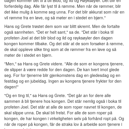
dagen kommer det til å bli Blod, og Ild og Røyksøyler. Det blir en
forferdelig dag. Alle får lyst til å rømme. Men når de rømmer, blir
det ikke mulig å komme seg unna. For det blir akkurat som når en
vil rømme fra en løve, og så møter en i stedet en bjørn."
Hans og Grete trøstet dem som var blitt skremt. Men de fortalte
også sannheten. "Det er helt sant," sa de. "Det står i boka til
profeten Joel at det blir blod og ild og røyksøyler den dagen
kongen kommer tilbake. Og det står at de som forsøker å rømme,
de skal oppleve slike ting som at de rømmer fra en løve og så
møter de i stedet en bjørn.
"Men," sa Hans og Grete videre. "Alle de som er kongens tjenere,
de slipper å være redde for den dagen. De kan tvert imot glede
seg. For for tjenerne blir gjenkomstens dag en gledesdag og en
festdag og en jubeldag. Ingen av kongens tjenere frykter for den
dagen!"
"Og en ting til," sa Hans og Grete. "Det går an for dere alle
sammen å bli tjenere hos kongen. Det står nemlig også i boka til
profeten Joel. Det står at alle de som roper navnet til kongen, de
skal slippe unna. De skal bli frelst. For alle de som roper på
kongen, de har kongen i virkeligheten selv på forhånd ropt på. Og
når de roper på kongen, får de straks lov å arbeide som tjenere i