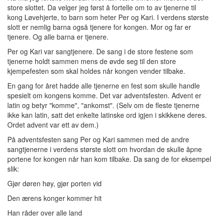
store slottet. Da velger jeg først å fortelle om to av tjenerne til
kong Løvehjerte, to barn som heter Per og Kari. I verdens største
slott er nemlig barna også tjenere for kongen. Mor og far er
tjenere. Og alle barna er tjenere.
Per og Kari var sangtjenere. De sang i de store festene som
tjenerne holdt sammen mens de øvde seg til den store
kjempefesten som skal holdes når kongen vender tilbake.
En gang for året hadde alle tjenerne en fest som skulle handle
spesielt om kongens komme. Det var adventsfesten. Advent er
latin og betyr "komme", "ankomst". (Selv om de fleste tjenerne
ikke kan latin, satt det enkelte latinske ord igjen i skikkene deres.
Ordet advent var ett av dem.)
På adventsfesten sang Per og Kari sammen med de andre
sangtjenerne i verdens største slott om hvordan de skulle åpne
portene for kongen når han kom tilbake. Da sang de for eksempel
slik:
Gjør døren høy, gjør porten vid
Den ærens konger kommer hit
Han råder over alle land