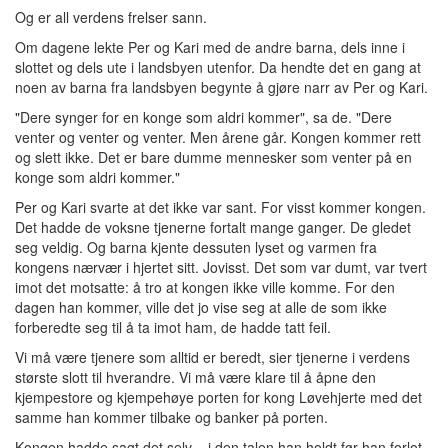
Og er all verdens frelser sann.
Om dagene lekte Per og Kari med de andre barna, dels inne i
slottet og dels ute i landsbyen utenfor. Da hendte det en gang at
noen av barna fra landsbyen begynte å gjøre narr av Per og Kari.
"Dere synger for en konge som aldri kommer", sa de. "Dere
venter og venter og venter. Men årene går. Kongen kommer rett
og slett ikke. Det er bare dumme mennesker som venter på en
konge som aldri kommer."
Per og Kari svarte at det ikke var sant. For visst kommer kongen.
Det hadde de voksne tjenerne fortalt mange ganger. De gledet
seg veldig. Og barna kjente dessuten lyset og varmen fra
kongens nærvær i hjertet sitt. Jovisst. Det som var dumt, var tvert
imot det motsatte: å tro at kongen ikke ville komme. For den
dagen han kommer, ville det jo vise seg at alle de som ikke
forberedte seg til å ta imot ham, de hadde tatt feil.
Vi må være tjenere som alltid er beredt, sier tjenerne i verdens
største slott til hverandre. Vi må være klare til å åpne den
kjempestore og kjempehøye porten for kong Løvehjerte med det
samme han kommer tilbake og banker på porten.
Kongen hadde sagt det selv – i den talen han holdt før han forlot