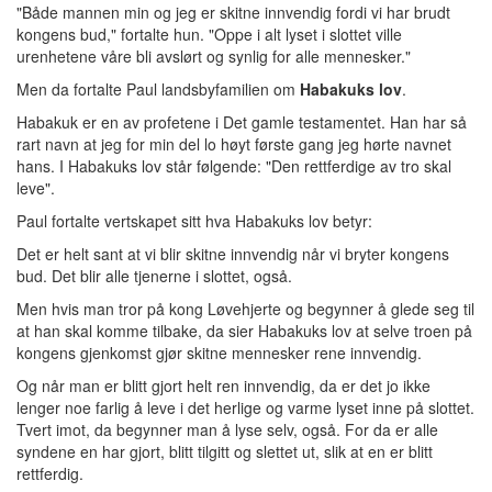
"Både mannen min og jeg er skitne innvendig fordi vi har brudt
kongens bud," fortalte hun. "Oppe i alt lyset i slottet ville
urenhetene våre bli avslørt og synlig for alle mennesker."
Men da fortalte Paul landsbyfamilien om
Habakuks lov
.
Habakuk er en av profetene i Det gamle testamentet. Han har så
rart navn at jeg for min del lo høyt første gang jeg hørte navnet
hans. I Habakuks lov står følgende: "Den rettferdige av tro skal
leve".
Paul fortalte vertskapet sitt hva Habakuks lov betyr:
Det er helt sant at vi blir skitne innvendig når vi bryter kongens
bud. Det blir alle tjenerne i slottet, også.
Men hvis man tror på kong Løvehjerte og begynner å glede seg til
at han skal komme tilbake, da sier Habakuks lov at selve troen på
kongens gjenkomst gjør skitne mennesker rene innvendig.
Og når man er blitt gjort helt ren innvendig, da er det jo ikke
lenger noe farlig å leve i det herlige og varme lyset inne på slottet.
Tvert imot, da begynner man å lyse selv, også. For da er alle
syndene en har gjort, blitt tilgitt og slettet ut, slik at en er blitt
rettferdig.