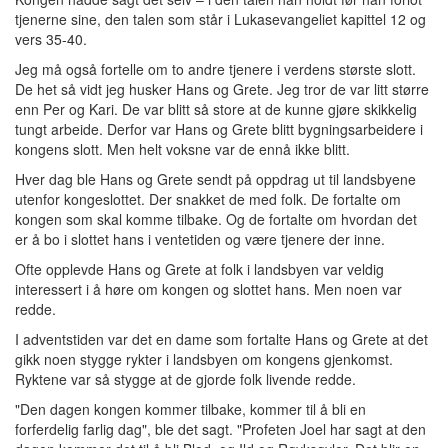
tjenerne sine, den talen som står i Lukasevangeliet kapittel 12 og
vers 35-40.
Jeg må også fortelle om to andre tjenere i verdens største slott.
De het så vidt jeg husker Hans og Grete. Jeg tror de var litt større
enn Per og Kari. De var blitt så store at de kunne gjøre skikkelig
tungt arbeide. Derfor var Hans og Grete blitt bygningsarbeidere i
kongens slott. Men helt voksne var de ennå ikke blitt.
Hver dag ble Hans og Grete sendt på oppdrag ut til landsbyene
utenfor kongeslottet. Der snakket de med folk. De fortalte om
kongen som skal komme tilbake. Og de fortalte om hvordan det
er å bo i slottet hans i ventetiden og være tjenere der inne.
Ofte opplevde Hans og Grete at folk i landsbyen var veldig
interessert i å høre om kongen og slottet hans. Men noen var
redde.
I adventstiden var det en dame som fortalte Hans og Grete at det
gikk noen stygge rykter i landsbyen om kongens gjenkomst.
Ryktene var så stygge at de gjorde folk livende redde.
"Den dagen kongen kommer tilbake, kommer til å bli en
forferdelig farlig dag", ble det sagt. "Profeten Joel har sagt at den