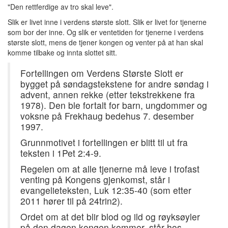
"Den rettferdige av tro skal leve".
Slik er livet inne i verdens største slott. Slik er livet for tjenerne
som bor der inne. Og slik er ventetiden for tjenerne i verdens
største slott, mens de tjener kongen og venter på at han skal
komme tilbake og innta slottet sitt.
Fortellingen om Verdens Største Slott er
bygget på søndagstekstene for andre søndag i
advent, annen rekke (etter tekstrekkene fra
1978). Den ble fortalt for barn, ungdommer og
voksne på Frekhaug bedehus 7. desember
1997.
Grunnmotivet i fortellingen er blitt til ut fra
teksten i 1Pet 2:4-9.
Regelen om at alle tjenerne må leve i trofast
venting på Kongens gjenkomst, står i
evangelieteksten, Luk 12:35-40 (som etter
2011 hører til på 24trin2).
Ordet om at det blir blod og ild og røyksøyler
på den dagen kongen kommer, står hos