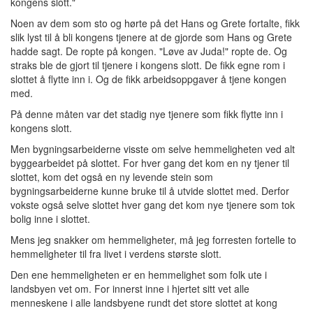
kongens slott."
Noen av dem som sto og hørte på det Hans og Grete fortalte, fikk
slik lyst til å bli kongens tjenere at de gjorde som Hans og Grete
hadde sagt. De ropte på kongen. "Løve av Juda!" ropte de. Og
straks ble de gjort til tjenere i kongens slott. De fikk egne rom i
slottet å flytte inn i. Og de fikk arbeidsoppgaver å tjene kongen
med.
På denne måten var det stadig nye tjenere som fikk flytte inn i
kongens slott.
Men bygningsarbeiderne visste om selve hemmeligheten ved alt
byggearbeidet på slottet. For hver gang det kom en ny tjener til
slottet, kom det også en ny levende stein som
bygningsarbeiderne kunne bruke til å utvide slottet med. Derfor
vokste også selve slottet hver gang det kom nye tjenere som tok
bolig inne i slottet.
Mens jeg snakker om hemmeligheter, må jeg forresten fortelle to
hemmeligheter til fra livet i verdens største slott.
Den ene hemmeligheten er en hemmelighet som folk ute i
landsbyen vet om. For innerst inne i hjertet sitt vet alle
menneskene i alle landsbyene rundt det store slottet at kong