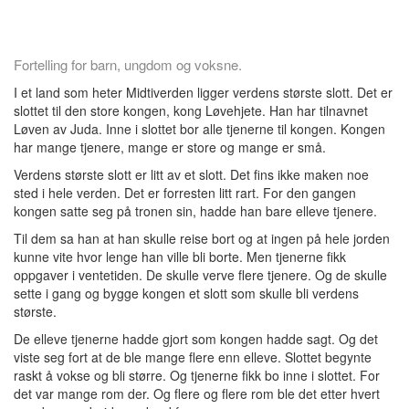
Fortelling for barn, ungdom og voksne.
I et land som heter Midtiverden ligger verdens største slott. Det er
slottet til den store kongen, kong Løvehjete. Han har tilnavnet
Løven av Juda. Inne i slottet bor alle tjenerne til kongen. Kongen
har mange tjenere, mange er store og mange er små.
Verdens største slott er litt av et slott. Det fins ikke maken noe
sted i hele verden. Det er forresten litt rart. For den gangen
kongen satte seg på tronen sin, hadde han bare elleve tjenere.
Til dem sa han at han skulle reise bort og at ingen på hele jorden
kunne vite hvor lenge han ville bli borte. Men tjenerne fikk
oppgaver i ventetiden. De skulle verve flere tjenere. Og de skulle
sette i gang og bygge kongen et slott som skulle bli verdens
største.
De elleve tjenerne hadde gjort som kongen hadde sagt. Og det
viste seg fort at de ble mange flere enn elleve. Slottet begynte
raskt å vokse og bli større. Og tjenerne fikk bo inne i slottet. For
det var mange rom der. Og flere og flere rom ble det etter hvert