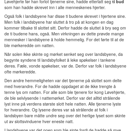
Løvehjerte før han forlot tjenerne sine, hadde etterlatt seg
ti bud
som han hadde skrevet inn i alle menneskenes hjerter.
Også folk i landsbyene har disse ti budene skrevet i hjertene sine.
Men folk i landsbyene har sluttet å tro på at kongen en dag
kommer tilbake til slottet sitt. Derfor hadde de sluttet å bry seg om
de ti budene hans, også. Men virkningen av dette prøvde mange
mennesker i landsbyene å holde hemmelig. For det førte til at de
ble mørkeredde om natten.
Når solen ikke skinte og mørket senket seg over landsbyene, da
begynte syndene til landsbyfolket å leke spøkelser i tankene
deres. Fæle, vonde spøkelser, var de. Derfor var folk i landsbyene
ofte mørkeredde.
Den andre hemmeligheten var det tjenerne på slottet som delte
med hverandre. For de hadde oppdaget at de ikke trengte å
tenne lys om natten. For alle som ble tjenere for kong Løvehjerte,
de ble selvlysende i nattemørket. Derfor var det alltid strålende
lyst inne på verdens største slott hele natten. Alle tjenerne lyste
for hverandre. Og lysene deres var så strålende at folk i
landsbyen bare måtte undre seg over det herlige lyset som skinte
ut av slottsvinduene hver eneste natt.
I landsbyene var det noen som ble sinte fordi de hadde så mye