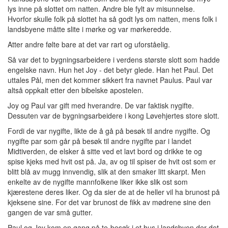
lys inne på slottet om natten. Andre ble fylt av misunnelse.
Hvorfor skulle folk på slottet ha så godt lys om natten, mens folk i
landsbyene måtte slite i mørke og var mørkeredde.
Atter andre følte bare at det var rart og uforståelig.
Så var det to bygningsarbeidere i verdens største slott som hadde
engelske navn. Hun het Joy - det betyr glede. Han het Paul. Det
uttales Pål, men det kommer sikkert fra navnet Paulus. Paul var
altså oppkalt etter den bibelske apostelen.
Joy og Paul var gift med hverandre. De var faktisk nygifte.
Dessuten var de bygningsarbeidere i kong Løvehjertes store slott.
Fordi de var nygifte, likte de å gå på besøk til andre nygifte. Og
nygifte par som går på besøk til andre nygifte par i landet
Midtiverden, de elsker å sitte ved et lavt bord og drikke te og
spise kjeks med hvit ost på. Ja, av og til spiser de hvit ost som er
blitt blå av mugg innvendig, slik at den smaker litt skarpt. Men
enkelte av de nygifte mannfolkene liker ikke slik ost som
kjærestene deres liker. Og da sier de at de heller vil ha brunost på
kjeksene sine. For det var brunost de fikk av mødrene sine den
gangen de var små gutter.
Paul og Joy kom en gang på te-besøk i et hus i landsbyen der det