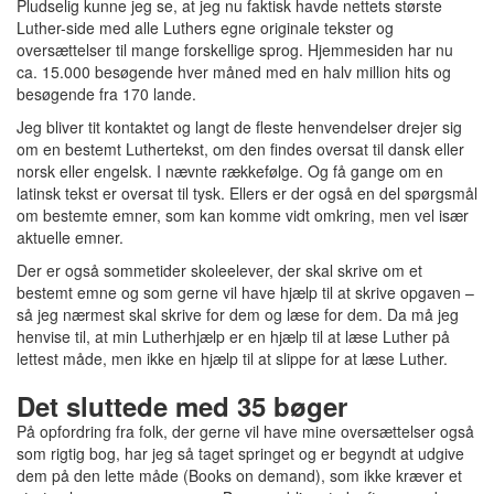
Pludselig kunne jeg se, at jeg nu faktisk havde nettets største
Luther-side med alle Luthers egne originale tekster og
oversættelser til mange forskellige sprog. Hjemmesiden har nu
ca. 15.000 besøgende hver måned med en halv million hits og
besøgende fra 170 lande.
Jeg bliver tit kontaktet og langt de fleste henvendelser drejer sig
om en bestemt Luthertekst, om den findes oversat til dansk eller
norsk eller engelsk. I nævnte rækkefølge. Og få gange om en
latinsk tekst er oversat til tysk. Ellers er der også en del spørgsmål
om bestemte emner, som kan komme vidt omkring, men vel især
aktuelle emner.
Der er også sommetider skoleelever, der skal skrive om et
bestemt emne og som gerne vil have hjælp til at skrive opgaven –
så jeg nærmest skal skrive for dem og læse for dem. Da må jeg
henvise til, at min Lutherhjælp er en hjælp til at læse Luther på
lettest måde, men ikke en hjælp til at slippe for at læse Luther.
Det sluttede med 35 bøger
På opfordring fra folk, der gerne vil have mine oversættelser også
som rigtig bog, har jeg så taget springet og er begyndt at udgive
dem på den lette måde (Books on demand), som ikke kræver et