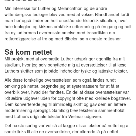
Min interesse for Luther og Melanchthon og de andre
wittenbergske teologer blev ved med at vokse. Blandt andet fordi
man her også finder en helt enestående historisk situation, hvor
hele teologien og kirkens praktiske udformning på én gang og helt
fra ny, udformes i overensstemmelse med trosartiklen om
retfærdiggørelse af tro og med Bibelen som eneste rettesnor.
Så kom nettet
Mit projekt med at oversætte Luther udspringer egentlig fra mit
studium, hvor jeg selv benyttede mig at oversættelser til at læse
Luthers skrifter som jo både indeholder tyske og latinske tekster.
Alle disse forskellige oversættelser, som også findes rundt
omkring på nettet, begyndte jeg at systematisere for at få et
overblik over, hvad der fandtes. En del af disse oversættelser var
lidt ældre udgaver uden for copyright ofte med krøllede bogstaver.
Dem konverterede jeg til almindelig skrift og gav dem en lettere
modernisering sprogligt. Samtidig blev teksterne sammenholdt
med Luthers originale tekster fra Weimar-udgaven.
Det næste spring var vel så at lægge disse tekster på nettet og at
samle links til alle de oversættelse, der allerede lå på nettet.