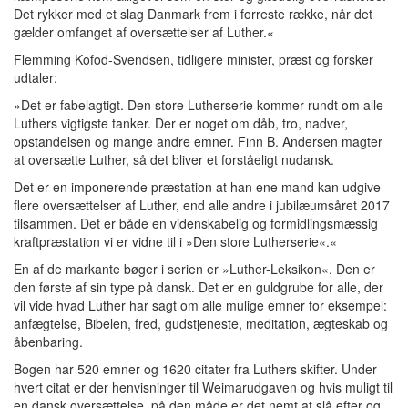
Det rykker med et slag Danmark frem i forreste række, når det
gælder omfanget af oversættelser af Luther.«
Flemming Kofod-Svendsen, tidligere minister, præst og forsker
udtaler:
»Det er fabelagtigt. Den store Lutherserie kommer rundt om alle
Luthers vigtigste tanker. Der er noget om dåb, tro, nadver,
opstandelsen og mange andre emner. Finn B. Andersen magter
at oversætte Luther, så det bliver et forståeligt nudansk.
Det er en imponerende præstation at han ene mand kan udgive
flere oversættelser af Luther, end alle andre i jubilæumsåret 2017
tilsammen. Det er både en videnskabelig og formidlingsmæssig
kraftpræstation vi er vidne til i »Den store Lutherserie«.«
En af de markante bøger i serien er »Luther-Leksikon«. Den er
den første af sin type på dansk. Det er en guldgrube for alle, der
vil vide hvad Luther har sagt om alle mulige emner for eksempel:
anfægtelse, Bibelen, fred, gudstjeneste, meditation, ægteskab og
åbenbaring.
Bogen har 520 emner og 1620 citater fra Luthers skifter. Under
hvert citat er der henvisninger til Weimarudgaven og hvis muligt til
en dansk oversættelse, på den måde er det nemt at slå efter og