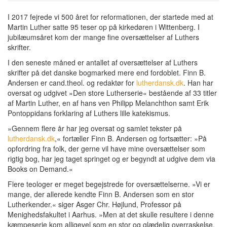
I 2017 fejrede vi 500 året for reformationen, der startede med at
Martin Luther satte 95 teser op på kirkedøren i Wittenberg. I
jubilæumsåret kom der mange fine oversættelser af Luthers
skrifter.
I den seneste måned er antallet af oversættelser af Luthers
skrifter på det danske bogmarked mere end fordoblet. Finn B.
Andersen er cand.theol. og redaktør for
lutherdansk.dk
. Han har
oversat og udgivet »Den store Lutherserie« bestående af 33 titler
af Martin Luther, en af hans ven Philipp Melanchthon samt Erik
Pontoppidans forklaring af Luthers lille katekismus.
»Gennem flere år har jeg oversat og samlet tekster på
lutherdansk.dk
,« fortæller Finn B. Andersen og fortsætter: »På
opfordring fra folk, der gerne vil have mine oversættelser som
rigtig bog, har jeg taget springet og er begyndt at udgive dem via
Books on Demand.«
Flere teologer er meget begejstrede for oversættelserne. »Vi er
mange, der allerede kendte Finn B. Andersen som en stor
Lutherkender.« siger Asger Chr. Højlund, Professor på
Menighedsfakultet i Aarhus. »Men at det skulle resultere i denne
kæmpeserie kom alligevel som en stor og glædelig overraskelse.