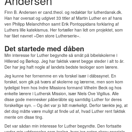
Andersen
Finn B. Andersen er cand.theol. og redaktør for lutherdansk.dk.
Han har oversat og udgivet 33 titler af Martin Luther en af hans
ven Philipp Melanchthon samt Erik Pontoppidans forklaring af
Luthers lille katekismus. Her fortæller han lidt om projektet, som
har fået navnet »Den store Lutherserie«.
Det startede med dåben
Min interesse for Luther begyndte så småt på bibelskolerne i
Hillerød og Børkop. Jeg har faktisk været begge steder i alt to år.
Der har jeg haft nogle af landets bedste teologer som lærere.
Jeg kunne her fornemme en vis forskel især i dåbssynet. En
forskel, som gik på tværs af skolerne og lærerne, men som kom
tydeligst frem hos Indre Missions formand Vilhelm Beck og hos
enkelte lærere i Luthersk Mission, især Niels Ove Vigilius. Alle
disse gode mennesker påberåbte sig samtidig Luther for deres
forskellige syn. – Og det var jo lidt mærkeligt. Derfor tænkte jeg, at
det dog måtte være muligt at finde ud af, hvad Luther rent faktisk
mente om disse ting.
Det var sådan min interesse for Luther begyndte. Den fortsatte
under min uddannelse som teolog, hvor jeg netop skrev speciale