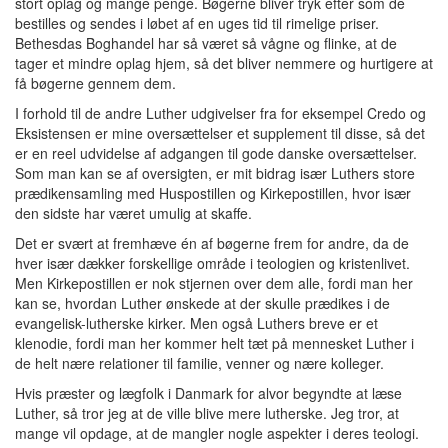
stort oplag og mange penge. Bøgerne bliver tryk efter som de
bestilles og sendes i løbet af en uges tid til rimelige priser.
Bethesdas Boghandel har så været så vågne og flinke, at de
tager et mindre oplag hjem, så det bliver nemmere og hurtigere at
få bøgerne gennem dem.
I forhold til de andre Luther udgivelser fra for eksempel Credo og
Eksistensen er mine oversættelser et supplement til disse, så det
er en reel udvidelse af adgangen til gode danske oversættelser.
Som man kan se af oversigten, er mit bidrag især Luthers store
prædikensamling med Huspostillen og Kirkepostillen, hvor især
den sidste har været umulig at skaffe.
Det er svært at fremhæve én af bøgerne frem for andre, da de
hver især dækker forskellige område i teologien og kristenlivet.
Men Kirkepostillen er nok stjernen over dem alle, fordi man her
kan se, hvordan Luther ønskede at der skulle prædikes i de
evangelisk-lutherske kirker. Men også Luthers breve er et
klenodie, fordi man her kommer helt tæt på mennesket Luther i
de helt nære relationer til familie, venner og nære kolleger.
Hvis præster og lægfolk i Danmark for alvor begyndte at læse
Luther, så tror jeg at de ville blive mere lutherske. Jeg tror, at
mange vil opdage, at de mangler nogle aspekter i deres teologi.