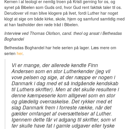
Kernen i al teologi er nemlig troen på Kristi gerning for os, og
synet på Bibelen som Guds ord, hvor Gud rent faktisk taler til os.
Derudover vil man blive klogere på livet, fordi Luther har noget
klogt at sige om både kirke, skole, hjem og samfund samtidig med
at han fastholder den røde tråd i Bibelen.
Interview ved Thomas Olofson, cand. theol og ansat i Bethesdas
Boghandel
Bethesdas Boghandel har hele serien på lager. Læs mere om
serien
her
.
Vi er mange, der allerede kendte Finn
Andersen som en stor Lutherkender (jeg vil
vove pelsen og sige, at der næppe er nogen i
Danmark i dag med et så indgående kendskab
til Luthers skrifter). Men at det skulle resultere i
denne kæmpeserie kom alligevel som en stor
og glædelig overraskelse. Det rykker med et
slag Danmark frem i forreste række, når det
gælder omfanget af oversættelser af Luther.
Igennem dette får vi adgang til skrifter, som vi
før skulle have fat i gamle udgaver eller tyske