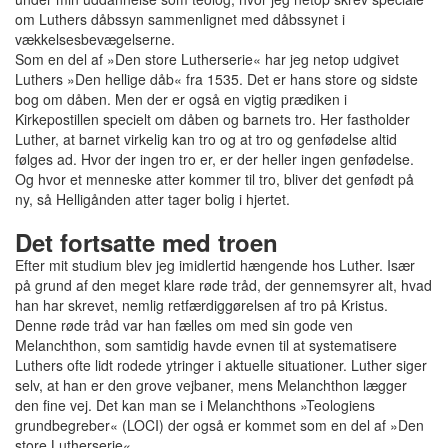
om Luthers dåbssyn sammenlignet med dåbssynet i
vækkelsesbevægelserne.
Som en del af »Den store Lutherserie« har jeg netop udgivet
Luthers »Den hellige dåb« fra 1535. Det er hans store og sidste
bog om dåben. Men der er også en vigtig prædiken i
Kirkepostillen specielt om dåben og barnets tro. Her fastholder
Luther, at barnet virkelig kan tro og at tro og genfødelse altid
følges ad. Hvor der ingen tro er, er der heller ingen genfødelse.
Og hvor et menneske atter kommer til tro, bliver det genfødt på
ny, så Helligånden atter tager bolig i hjertet.
Det fortsatte med troen
Efter mit studium blev jeg imidlertid hængende hos Luther. Især
på grund af den meget klare røde tråd, der gennemsyrer alt, hvad
han har skrevet, nemlig retfærdiggørelsen af tro på Kristus.
Denne røde tråd var han fælles om med sin gode ven
Melanchthon, som samtidig havde evnen til at systematisere
Luthers ofte lidt rodede ytringer i aktuelle situationer. Luther siger
selv, at han er den grove vejbaner, mens Melanchthon lægger
den fine vej. Det kan man se i Melanchthons »Teologiens
grundbegreber« (LOCI) der også er kommet som en del af »Den
store Lutherserie«.