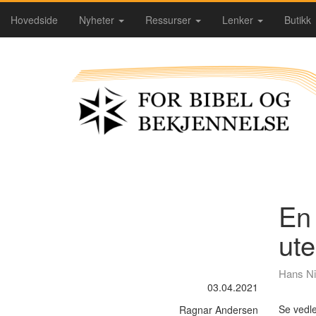
Hovedside
Nyheter
Ressurser
Lenker
Butikk
En
ute
Hans Ni
03.04.2021
Se vedl
Ragnar Andersen