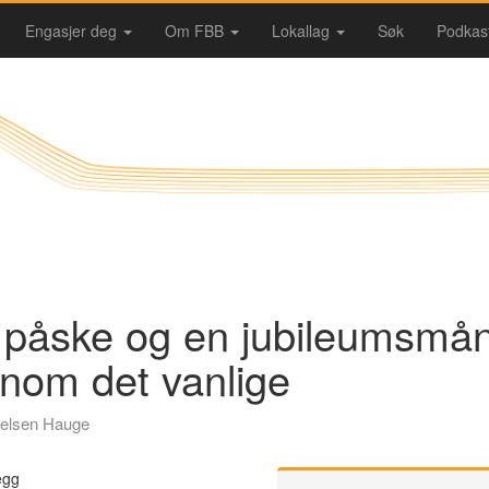
Engasjer deg
Om FBB
Lokallag
Søk
Podkas
 påske og en jubileumsmå
nom det vanlige
elsen Hauge
egg