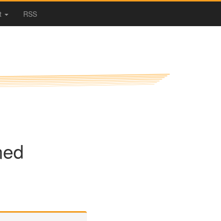
t
RSS
ned