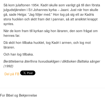
Så kom julaftonen 1954. Kadri skulle som vanligt gå till den första
julgudstjänsten i S:t Johannes kyrka – Jaani. Just när hon skulle
gå, sade Helga: ”Jag följer med.” Hon tog på sig ett av Kadris
stora hucklen och sköt fram det i pannan, så att ansiktet knappt
syntes.
När de kom fram till kyrkan såg hon läraren, den som frågat om
hennes far.
Då sköt hon tillbaka hucklet, tog Kadri i armen, och log mot
läraren.
Och han log tillbaka.
Berättelserna återfinns huvudsakligen i diktboken Baltiska sånger
(1992)
Del på FB
For Bibel og Bekjennelse