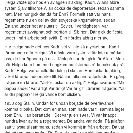
Helga växte upp hos en avlägsen släkting, Kadri, Allans äldre
syster. Själv tillhörde Allan också de deporterade, redan samma
natt. Men hur gick det då för Enn? Formellt sätt var hans
regemente nu en del av den sovjetiska krigsmakten, sedan
Estland under hot anslutits till Sovjet. I verkligheten var
regementet avväpnat och bortfört till Sibirien. Där gick de flesta
under i hårt arbete och svält. Enn hördes aldrig mer av.
Hur Helga hade det hos Kadri vet vi inte så mycket om. Kadri
förmanade ofta Helga: ”Vi måste vara tysta, vi får inte utmärka
oss, de har ögonen på oss. Tänk på hur det gick för Allan.” Men
när Helga kom hem med ungkommunisternas röda halsduk grät
Kadri. Helga var emellertid duktig i skolan. Hon fuskade aldrig,
vilket lärarna lade märke till. Nästan alla andra fuskade. En gång
frågade en lärare: ”Varför fuskar du aldrig?” Helga svarade: ”Min
pappa sade: ”Var ärlig! Var ärlig! Var ärlig!” Läraren frågade: ”Var
är din pappa?” Helga vände bort blicken.
1953 dog Stalin. Undan för undan började de överlevande
komma tillbaka. Det kom en man, som hade varit i samma läger
som Enn. Han berättade: ”Det var julen 1941. Vi var knappt
hundra kvar av hela regementet. De andra var döda. På julafton
satt vi tysta tillsammans, sedan vi kommit in från arbetet. Då var
det någon, som sade: `Du Enn, du har ju en släkting med ditt