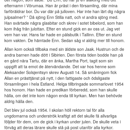
efternamn i Vörumaa. Han är präst i den församling, där mina
farföräldrar bor. Du var där på julloven. Har inte han lärt dig några
julpsalmer? ” Då sjöng Enn Stilla natt, och vi andra sjöng med.
Han svärtade några glasbitar och skrev i sotet bibelord, som han
kom ihåg från julottan. Efter en stund gick en av oss ut. Jag vet
vem han var. Hans far hade en pälsbutik i Tallinn. Efter en stund
kom vakten. De hämtade Enn. Sedan såg vi aldrig mer till honom.
Allan kom också tillbaka med sin äldste son Jaak. Hustrun och de
andra barnen hade dött i Sibirien. Den första tiden bodde han på
en gård nära Tartu, där en änka, Martha Port, tagit som sin
uppgift att ta emot de återvändande. Det var hos henne som
Aleksander Solsjenitsyn skrev Augusti 14. Så småningom fick
Allan en prästtjänst på nytt, i den fattigaste och ödsligaste
församlingen i hela Estland. Helga tillbringade sommarlovet 1954
hos honom. Han hade en predikan förberedd, som han skulle
hålla, om det inte kom någon enda till kyrkan. Men han behövde
aldrig hålla den.
Det blev jul också 1954. I skolan höll rektorn tal för alla
ungdomarna och underströk kraftigt att det skulle få allvarliga
följder för dem, om de gick i kyrkan under julen. De skulle veta i
förväg att deras lärare skulle stå på post utanför alla kyrkor.