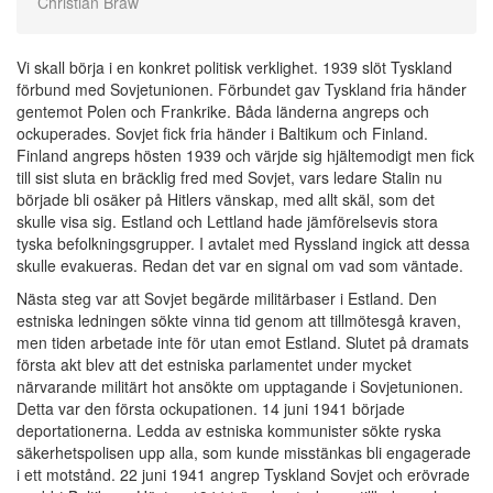
Christian Braw
Vi skall börja i en konkret politisk verklighet. 1939 slöt Tyskland
förbund med Sovjetunionen. Förbundet gav Tyskland fria händer
gentemot Polen och Frankrike. Båda länderna angreps och
ockuperades. Sovjet fick fria händer i Baltikum och Finland.
Finland angreps hösten 1939 och värjde sig hjältemodigt men fick
till sist sluta en bräcklig fred med Sovjet, vars ledare Stalin nu
började bli osäker på Hitlers vänskap, med allt skäl, som det
skulle visa sig. Estland och Lettland hade jämförelsevis stora
tyska befolkningsgrupper. I avtalet med Ryssland ingick att dessa
skulle evakueras. Redan det var en signal om vad som väntade.
Nästa steg var att Sovjet begärde militärbaser i Estland. Den
estniska ledningen sökte vinna tid genom att tillmötesgå kraven,
men tiden arbetade inte för utan emot Estland. Slutet på dramats
första akt blev att det estniska parlamentet under mycket
närvarande militärt hot ansökte om upptagande i Sovjetunionen.
Detta var den första ockupationen. 14 juni 1941 började
deportationerna. Ledda av estniska kommunister sökte ryska
säkerhetspolisen upp alla, som kunde misstänkas bli engagerade
i ett motstånd. 22 juni 1941 angrep Tyskland Sovjet och erövrade