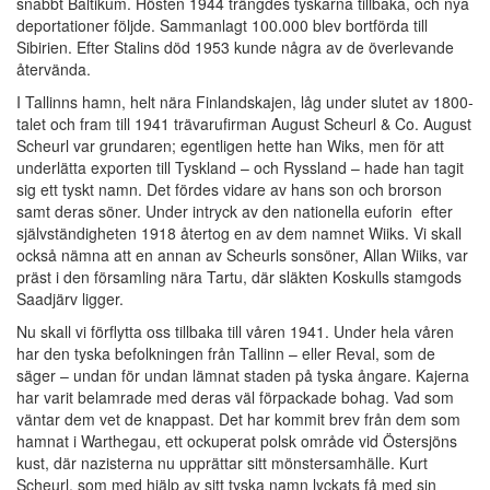
snabbt Baltikum. Hösten 1944 trängdes tyskarna tillbaka, och nya
deportationer följde. Sammanlagt 100.000 blev bortförda till
Sibirien. Efter Stalins död 1953 kunde några av de överlevande
återvända.
I Tallinns hamn, helt nära Finlandskajen, låg under slutet av 1800-
talet och fram till 1941 trävarufirman August Scheurl & Co. August
Scheurl var grundaren; egentligen hette han Wiks, men för att
underlätta exporten till Tyskland – och Ryssland – hade han tagit
sig ett tyskt namn. Det fördes vidare av hans son och brorson
samt deras söner. Under intryck av den nationella euforin efter
självständigheten 1918 återtog en av dem namnet Wiiks. Vi skall
också nämna att en annan av Scheurls sonsöner, Allan Wiiks, var
präst i den församling nära Tartu, där släkten Koskulls stamgods
Saadjärv ligger.
Nu skall vi förflytta oss tillbaka till våren 1941. Under hela våren
har den tyska befolkningen från Tallinn – eller Reval, som de
säger – undan för undan lämnat staden på tyska ångare. Kajerna
har varit belamrade med deras väl förpackade bohag. Vad som
väntar dem vet de knappast. Det har kommit brev från dem som
hamnat i Warthegau, ett ockuperat polsk område vid Östersjöns
kust, där nazisterna nu upprättar sitt mönstersamhälle. Kurt
Scheurl, som med hjälp av sitt tyska namn lyckats få med sin