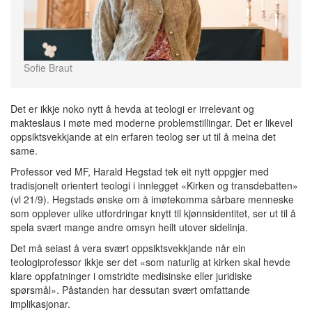
Sofie Braut
Det er ikkje noko nytt å hevda at teologi er irrelevant og
makteslaus i møte med moderne problemstillingar. Det er likevel
oppsiktsvekkjande at ein erfaren teolog ser ut til å meina det
same.
Professor ved MF, Harald Hegstad tek eit nytt oppgjer med
tradisjonelt orientert teologi i innlegget «Kirken og transdebatten»
(vl 21/9). Hegstads ønske om å imøtekomma sårbare menneske
som opplever ulike utfordringar knytt til kjønnsidentitet, ser ut til å
spela svært mange andre omsyn heilt utover sidelinja.
Det må seiast å vera svært oppsiktsvekkjande når ein
teologiprofessor ikkje ser det «som naturlig at kirken skal hevde
klare oppfatninger i omstridte medisinske eller juridiske
spørsmål». Påstanden har dessutan svært omfattande
implikasjonar.