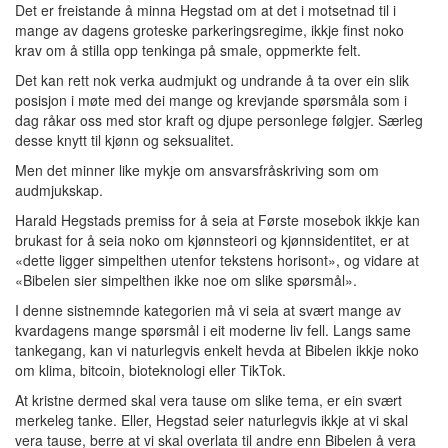
Det er freistande å minna Hegstad om at det i motsetnad til i
mange av dagens groteske parkeringsregime, ikkje finst noko
krav om å stilla opp tenkinga på smale, oppmerkte felt.
Det kan rett nok verka audmjukt og undrande å ta over ein slik
posisjon i møte med dei mange og krevjande spørsmåla som i
dag råkar oss med stor kraft og djupe personlege følgjer. Særleg
desse knytt til kjønn og seksualitet.
Men det minner like mykje om ansvarsfråskriving som om
audmjukskap.
Harald Hegstads premiss for å seia at Første mosebok ikkje kan
brukast for å seia noko om kjønnsteori og kjønnsidentitet, er at
«dette ligger simpelthen utenfor tekstens horisont», og vidare at
«Bibelen sier simpelthen ikke noe om slike spørsmål».
I denne sistnemnde kategorien må vi seia at svært mange av
kvardagens mange spørsmål i eit moderne liv fell. Langs same
tankegang, kan vi naturlegvis enkelt hevda at Bibelen ikkje noko
om klima, bitcoin, bioteknologi eller TikTok.
At kristne dermed skal vera tause om slike tema, er ein svært
merkeleg tanke. Eller, Hegstad seier naturlegvis ikkje at vi skal
vera tause, berre at vi skal overlata til andre enn Bibelen å vera