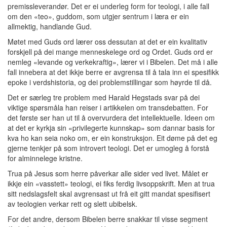
premissleverandør. Det er ei underleg form for teologi, i alle fall
om den «teo», guddom, som utgjer sentrum i læra er ein
allmektig, handlande Gud.
Møtet med Guds ord lærer oss dessutan at det er ein kvalitativ
forskjell på dei mange menneskelege ord og Ordet. Guds ord er
nemleg «levande og verkekraftig», lærer vi i Bibelen. Det må i alle
fall innebera at det ikkje berre er avgrensa til å tala inn ei spesifikk
epoke i verdshistoria, og dei problemstillingar som høyrde til då.
Det er særleg tre problem med Harald Hegstads svar på dei
viktige spørsmåla han reiser i artikkelen om transdebatten. For
det første ser han ut til å overvurdera det intellektuelle. Ideen om
at det er kyrkja sin «privilegerte kunnskap» som dannar basis for
kva ho kan seia noko om, er ein konstruksjon. Eit døme på det eg
gjerne tenkjer på som introvert teologi. Det er umogleg å forstå
for alminnelege kristne.
Trua på Jesus som herre påverkar alle sider ved livet. Målet er
ikkje ein «vasstett» teologi, ei fiks ferdig livsoppskrift. Men at trua
sitt nedslagsfelt skal avgrensast ut frå eit gitt mandat spesifisert
av teologien verkar rett og slett ubibelsk.
For det andre, dersom Bibelen berre snakkar til visse segment