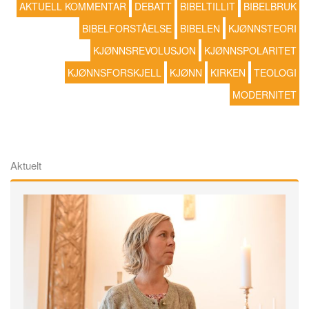
AKTUELL KOMMENTAR
DEBATT
BIBELTILLIT
BIBELBRUK
BIBELFORSTÅELSE
BIBELEN
KJØNNSTEORI
KJØNNSREVOLUSJON
KJØNNSPOLARITET
KJØNNSFORSKJELL
KJØNN
KIRKEN
TEOLOGI
MODERNITET
Aktuelt