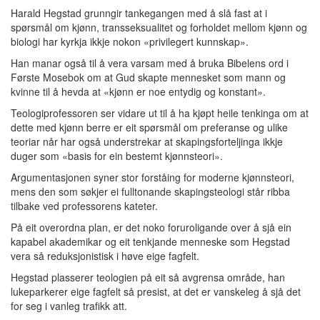
Harald Hegstad grunngir tankegangen med å slå fast at i
spørsmål om kjønn, transseksualitet og forholdet mellom kjønn og
biologi har kyrkja ikkje nokon «privilegert kunnskap».
Han manar også til å vera varsam med å bruka Bibelens ord i
Første Mosebok om at Gud skapte mennesket som mann og
kvinne til å hevda at «kjønn er noe entydig og konstant».
Teologiprofessoren ser vidare ut til å ha kjøpt heile tenkinga om at
dette med kjønn berre er eit spørsmål om preferanse og ulike
teoriar når har også understrekar at skapingsforteljinga ikkje
duger som «basis for ein bestemt kjønnsteori».
Argumentasjonen syner stor forståing for moderne kjønnsteori,
mens den som søkjer ei fulltonande skapingsteologi står ribba
tilbake ved professorens kateter.
På eit overordna plan, er det noko foruroligande over å sjå ein
kapabel akademikar og eit tenkjande menneske som Hegstad
vera så reduksjonistisk i høve eige fagfelt.
Hegstad plasserer teologien på eit så avgrensa område, han
lukeparkerer eige fagfelt så presist, at det er vanskeleg å sjå det
for seg i vanleg trafikk att.