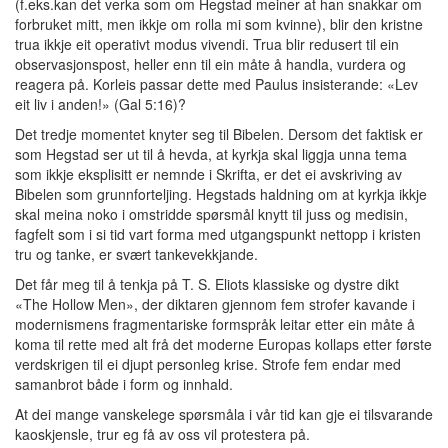
(f.eks.kan det verka som om Hegstad meiner at han snakkar om
forbruket mitt, men ikkje om rolla mi som kvinne), blir den kristne
trua ikkje eit operativt modus vivendi. Trua blir redusert til ein
observasjonspost, heller enn til ein måte å handla, vurdera og
reagera på. Korleis passar dette med Paulus insisterande: «Lev
eit liv i anden!» (Gal 5:16)?
Det tredje momentet knyter seg til Bibelen. Dersom det faktisk er
som Hegstad ser ut til å hevda, at kyrkja skal liggja unna tema
som ikkje eksplisitt er nemnde i Skrifta, er det ei avskriving av
Bibelen som grunnforteljing. Hegstads haldning om at kyrkja ikkje
skal meina noko i omstridde spørsmål knytt til juss og medisin,
fagfelt som i si tid vart forma med utgangspunkt nettopp i kristen
tru og tanke, er svært tankevekkjande.
Det får meg til å tenkja på T. S. Eliots klassiske og dystre dikt
«The Hollow Men», der diktaren gjennom fem strofer kavande i
modernismens fragmentariske formspråk leitar etter ein måte å
koma til rette med alt frå det moderne Europas kollaps etter første
verdskrigen til ei djupt personleg krise. Strofe fem endar med
samanbrot både i form og innhald.
At dei mange vanskelege spørsmåla i vår tid kan gje ei tilsvarande
kaoskjensle, trur eg få av oss vil protestera på.