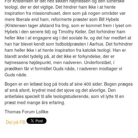
For Kristensen er det helt sikkert højmessen og den lutherske
teologi, der er det vigtige. Det hindrer ham ikke i at hente
inspiration fra missionshuset, dem som på nogen områder var
mere liberale end ham, reformerte præster som Bill Hybels
(Kristensen tager afstand fra ting, som er kommet frem i lyset om
Hybels i den senere tid) og Timothy Keller. Det forhindrer ham
heller ikke i at engagere sig i det sociale liv, og det har medført at
han har blevet kendt som fodboldpræsten i Aarhus. Det forhindrer
ham heller ikke i at hente inspiration fra katolsk teologi. Han er
blandt andet tydelig på, at det ikke er forkyndelse, der er
højmessens højdepunkt, men nadveren. Underforstået, i
prædiken får vi formidlet Guds nåde, i nadveren modtager vi
Guds nåde.
Bogen er en letlæst bog på trods af sine 400 sider. Bogen præges
af små afsnit, krydret med det sjove og det alvorlige. Den
anbefales specielt til alle teologistuderende, som vil lytte til en
præst med mange års erfaring.
Thomas Forum Lollike
Del på FB