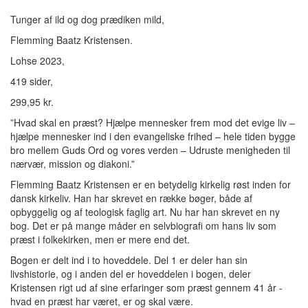
Tunger af ild og dog prædiken mild,
Flemming Baatz Kristensen.
Lohse 2023,
419 sider,
299,95 kr.
”Hvad skal en præst? Hjælpe mennesker frem mod det evige liv –
hjælpe mennesker ind i den evangeliske frihed – hele tiden bygge
bro mellem Guds Ord og vores verden – Udruste menigheden til
nærvær, mission og diakoni.”
Flemming Baatz Kristensen er en betydelig kirkelig røst inden for
dansk kirkeliv. Han har skrevet en række bøger, både af
opbyggelig og af teologisk faglig art. Nu har han skrevet en ny
bog. Det er på mange måder en selvbiografi om hans liv som
præst i folkekirken, men er mere end det.
Bogen er delt ind i to hoveddele. Del 1 er deler han sin
livshistorie, og i anden del er hoveddelen i bogen, deler
Kristensen rigt ud af sine erfaringer som præst gennem 41 år -
hvad en præst har været, er og skal være.