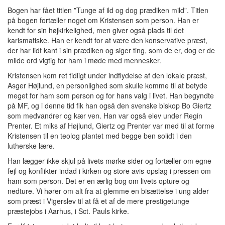
Bogen har fået titlen ”Tunge af ild og dog prædiken mild”. Titlen
på bogen fortæller noget om Kristensen som person. Han er
kendt for sin højkirkelighed, men giver også plads til det
karismatiske. Han er kendt for at være den konservative præst,
der har lidt kant i sin prædiken og siger ting, som de er, dog er de
milde ord vigtig for ham i møde med mennesker.
Kristensen kom ret tidligt under indflydelse af den lokale præst,
Asger Højlund, en personlighed som skulle komme til at betyde
meget for ham som person og for hans valg i livet. Han begyndte
på MF, og i denne tid fik han også den svenske biskop Bo Giertz
som medvandrer og kær ven. Han var også elev under Regin
Prenter. Et miks af Højlund, Giertz og Prenter var med til at forme
Kristensen til en teolog plantet med begge ben solidt i den
lutherske lære.
Han lægger ikke skjul på livets mørke sider og fortæller om egne
fejl og konflikter indad i kirken og store avis-opslag i pressen om
ham som person. Det er en ærlig bog om livets opture og
nedture. Vi hører om alt fra at glemme en bisættelse i ung alder
som præst i Vigerslev til at få et af de mere prestigetunge
præstejobs i Aarhus, i Sct. Pauls kirke.