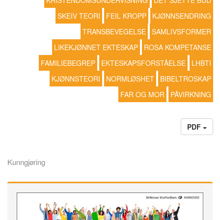
KRISTENDOMSUNDERVISNING
DET SJETTE BUD
SKEIV TEORI
FEIL KROPP
KJØNNSENDRING
TRANSBEVEGELSE
SAMLIVSFORMER
LIKEKJØNNET EKTESKAP
ROSA KOMPETANSE
FAMILIEBEGREP
EKTESKAPSFORSTÅELSE
LHBTI
KJØNNSTEORI
NORMLØSHET
BIBELTROSKAP
FAR OG MOR
PÅVIRKNING
PDF
Kunngjøring