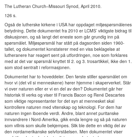
The Lutheran Church–Missouri Synod, April 2010.
126 s.
Også de lutherske kirkene i USA har oppdaget miljøspørsmålenes
betydning. Dette dokumentet fra 2010 er LCMS’ viktigste bidrag til
diskusjonen, og så langt det eneste som går grundig inn på
spørsmålet. Miljøspørsmål har stått på dagsorden siden 1960-
tallet, og dokumentet konstaterer med en viss beklagelse at
lutheranere har reagert sent på utfordringen, noe som forklares
med at det var spørsmål knyttet til 2. og 3. trosartikkel, ikke den 1.
som stod sentralt i reformasjonen.
Dokumentet har to hoveddeler. Den første stiller spørsmålet om
hvor vi (det vil si menneskene) hører hjemme i skaperverket. Står
vi over naturen eller er vi en del av den? Dokumentet går her
historisk til verks og viser til Francis Bacon og René Descartes
som viktige representanter for det syn at mennesket skal
kontrollere naturen med vitenskap og teknologi. For dem har
naturen ingen iboende verdi. Andre, blant annet puritanske
innvandrere i Nord-Amerika, gikk enda lengre og så på naturen
som villnis som skulle bekjempes. Slik ble dette en viktig del av
den nordamerikanske selvforståelsen. Men dokumentet viser