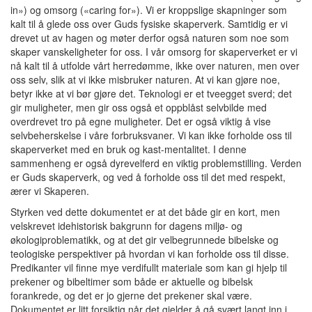
in») og omsorg («caring for»). Vi er kroppslige skapninger som
kalt til å glede oss over Guds fysiske skaperverk. Samtidig er vi
drevet ut av hagen og møter derfor også naturen som noe som
skaper vanskeligheter for oss. I vår omsorg for skaperverket er vi
nå kalt til å utfolde vårt herredømme, ikke over naturen, men over
oss selv, slik at vi ikke misbruker naturen. At vi kan gjøre noe,
betyr ikke at vi bør gjøre det. Teknologi er et tveegget sverd; det
gir muligheter, men gir oss også et oppblåst selvbilde med
overdrevet tro på egne muligheter. Det er også viktig å vise
selvbeherskelse i våre forbruksvaner. Vi kan ikke forholde oss til
skaperverket med en bruk og kast-mentalitet. I denne
sammenheng er også dyrevelferd en viktig problemstilling. Verden
er Guds skaperverk, og ved å forholde oss til det med respekt,
ærer vi Skaperen.
Styrken ved dette dokumentet er at det både gir en kort, men
velskrevet idehistorisk bakgrunn for dagens miljø- og
økologiproblematikk, og at det gir velbegrunnede bibelske og
teologiske perspektiver på hvordan vi kan forholde oss til disse.
Predikanter vil finne mye verdifullt materiale som kan gi hjelp til
prekener og bibeltimer som både er aktuelle og bibelsk
forankrede, og det er jo gjerne det prekener skal være.
Dokumentet er litt forsiktig når det gjelder å gå svært langt inn i