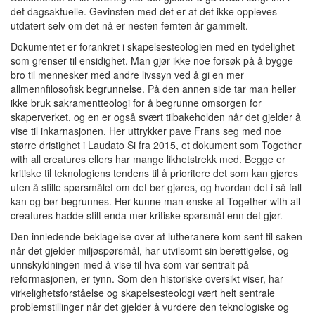
det dagsaktuelle. Gevinsten med det er at det ikke oppleves
utdatert selv om det nå er nesten femten år gammelt.
Dokumentet er forankret i skapelsesteologien med en tydelighet
som grenser til ensidighet. Man gjør ikke noe forsøk på å bygge
bro til mennesker med andre livssyn ved å gi en mer
allmennfilosofisk begrunnelse. På den annen side tar man heller
ikke bruk sakramentteologi for å begrunne omsorgen for
skaperverket, og en er også svært tilbakeholden når det gjelder å
vise til inkarnasjonen. Her uttrykker pave Frans seg med noe
større dristighet i Laudato Si fra 2015, et dokument som Together
with all creatures ellers har mange likhetstrekk med. Begge er
kritiske til teknologiens tendens til å prioritere det som kan gjøres
uten å stille spørsmålet om det bør gjøres, og hvordan det i så fall
kan og bør begrunnes. Her kunne man ønske at Together with all
creatures hadde stilt enda mer kritiske spørsmål enn det gjør.
Den innledende beklagelse over at lutheranere kom sent til saken
når det gjelder miljøspørsmål, har utvilsomt sin berettigelse, og
unnskyldningen med å vise til hva som var sentralt på
reformasjonen, er tynn. Som den historiske oversikt viser, har
virkelighetsforståelse og skapelsesteologi vært helt sentrale
problemstillinger når det gjelder å vurdere den teknologiske og