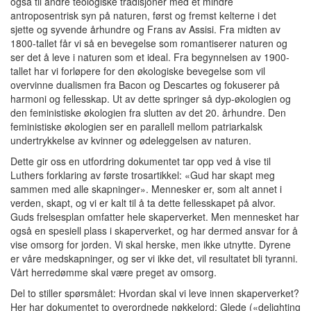
også til andre teologiske tradisjoner med et mindre
antroposentrisk syn på naturen, først og fremst kelterne i det
sjette og syvende århundre og Frans av Assisi. Fra midten av
1800-tallet får vi så en bevegelse som romantiserer naturen og
ser det å leve i naturen som et ideal. Fra begynnelsen av 1900-
tallet har vi forløpere for den økologiske bevegelse som vil
overvinne dualismen fra Bacon og Descartes og fokuserer på
harmoni og fellesskap. Ut av dette springer så dyp-økologien og
den feministiske økologien fra slutten av det 20. århundre. Den
feministiske økologien ser en parallell mellom patriarkalsk
undertrykkelse av kvinner og ødeleggelsen av naturen.
Dette gir oss en utfordring dokumentet tar opp ved å vise til
Luthers forklaring av første trosartikkel: «Gud har skapt meg
sammen med alle skapninger». Mennesker er, som alt annet i
verden, skapt, og vi er kalt til å ta dette fellesskapet på alvor.
Guds frelsesplan omfatter hele skaperverket. Men mennesket har
også en spesiell plass i skaperverket, og har dermed ansvar for å
vise omsorg for jorden. Vi skal herske, men ikke utnytte. Dyrene
er våre medskapninger, og ser vi ikke det, vil resultatet bli tyranni.
Vårt herredømme skal være preget av omsorg.
Del to stiller spørsmålet: Hvordan skal vi leve innen skaperverket?
Her har dokumentet to overordnede nøkkelord: Glede («delighting