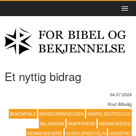
Et nyttig bidrag
04.07.2024
Knut Alfsvåg
BOKOMTALE
MISSOURISYNDODEN
SKAPELSESTEOLOGI
MILJØVERN
SKAPERVERK
MENNESKESYN
MENNESKEVERD
GUDSTJENESTELIV
GUDSTRO