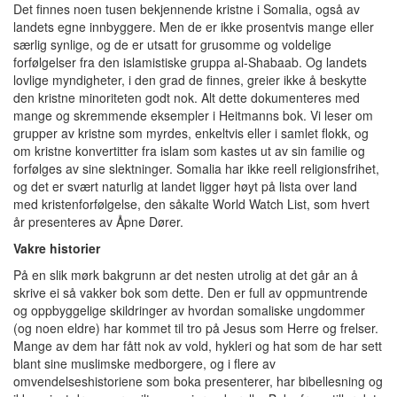
Det finnes noen tusen bekjennende kristne i Somalia, også av
landets egne innbyggere. Men de er ikke prosentvis mange eller
særlig synlige, og de er utsatt for grusomme og voldelige
forfølgelser fra den islamistiske gruppa al-Shabaab. Og landets
lovlige myndigheter, i den grad de finnes, greier ikke å beskytte
den kristne minoriteten godt nok. Alt dette dokumenteres med
mange og skremmende eksempler i Heitmanns bok. Vi leser om
grupper av kristne som myrdes, enkeltvis eller i samlet flokk, og
om kristne konvertitter fra islam som kastes ut av sin familie og
forfølges av sine slektninger. Somalia har ikke reell religionsfrihet,
og det er svært naturlig at landet ligger høyt på lista over land
med kristenforfølgelse, den såkalte World Watch List, som hvert
år presenteres av Åpne Dører.
Vakre historier
På en slik mørk bakgrunn ar det nesten utrolig at det går an å
skrive ei så vakker bok som dette. Den er full av oppmuntrende
og oppbyggelige skildringer av hvordan somaliske ungdommer
(og noen eldre) har kommet til tro på Jesus som Herre og frelser.
Mange av dem har fått nok av vold, hykleri og hat som de har sett
blant sine muslimske medborgere, og i flere av
omvendelseshistoriene som boka presenterer, har bibellesning og