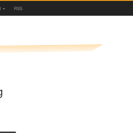
t
RSS
g