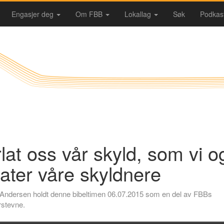
Engasjer deg
Om FBB
Lokallag
Søk
Podkas
lat oss vår skyld, som vi o
later våre skyldnere
Andersen holdt denne bibeltimen 06.07.2015 som en del av FBBs
stevne.