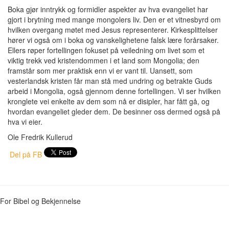
Boka gjør inntrykk og formidler aspekter av hva evangeliet har
gjort i brytning med mange mongolers liv. Den er et vitnesbyrd om
hvilken overgang møtet med Jesus representerer. Kirkesplittelser
hører vi også om i boka og vanskelighetene falsk lære forårsaker.
Ellers røper fortellingen fokuset på veiledning om livet som et
viktig trekk ved kristendommen i et land som Mongolia; den
framstår som mer praktisk enn vi er vant til. Uansett, som
vesterlandsk kristen får man stå med undring og betrakte Guds
arbeid i Mongolia, også gjennom denne fortellingen. Vi ser hvilken
kronglete vei enkelte av dem som nå er disipler, har fått gå, og
hvordan evangeliet gleder dem. De besinner oss dermed også på
hva vi eier.
Ole Fredrik Kullerud
Del på FB
For Bibel og Bekjennelse