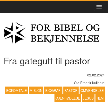
Fra gategutt til pastor
02.02.2024
Ole Fredrik Kullerud
BOKOMTALE
MISJON
BIOGRAFI
PASTOR
OMVENDELSE
GJENFØDELSE
JESUS
NLM