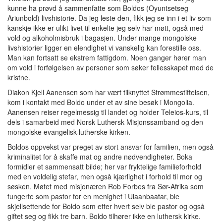
kunne ha prøvd å sammenfatte som Boldos (Oyuntsetseg
Ariunbold) livshistorie. Da jeg leste den, fikk jeg se inn i et liv som
kanskje ikke er ulikt livet til enkelte jeg selv har møtt, også med
vold og alkoholmisbruk i bagasjen. Under mange mongolske
livshistorier ligger en elendighet vi vanskelig kan forestille oss.
Man kan fortsatt se ekstrem fattigdom. Noen ganger hører man
om vold i forfølgelsen av personer som søker fellesskapet med de
kristne.
Diakon Kjell Aanensen som har vært tilknyttet Strømmestiftelsen,
kom i kontakt med Boldo under et av sine besøk i Mongolia.
Aanensen reiser regelmessig til landet og holder Teleios-kurs, til
dels i samarbeid med Norsk Luthersk Misjonssamband og den
mongolske evangelisk-lutherske kirken.
Boldos oppvekst var preget av stort ansvar for familien, men også
kriminalitet for å skaffe mat og andre nødvendigheter. Boka
formidler et sammensatt bilde; her var fryktelige familieforhold
med en voldelig stefar, men også kjærlighet i forhold til mor og
søsken. Møtet med misjonæren Rob Forbes fra Sør-Afrika som
fungerte som pastor for en menighet i Ulaanbaatar, ble
skjellsettende for Boldo som etter hvert selv ble pastor og også
giftet seg og fikk tre barn. Boldo tilhører ikke en luthersk kirke.