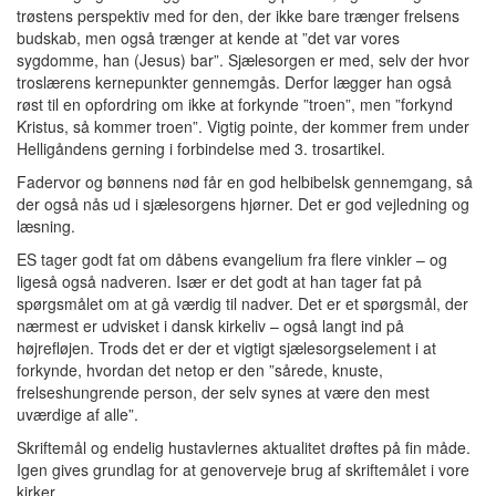
trøstens perspektiv med for den, der ikke bare trænger frelsens
budskab, men også trænger at kende at ”det var vores
sygdomme, han (Jesus) bar”. Sjælesorgen er med, selv der hvor
troslærens kernepunkter gennemgås. Derfor lægger han også
røst til en opfordring om ikke at forkynde ”troen”, men ”forkynd
Kristus, så kommer troen”. Vigtig pointe, der kommer frem under
Helligåndens gerning i forbindelse med 3. trosartikel.
Fadervor og bønnens nød får en god helbibelsk gennemgang, så
der også nås ud i sjælesorgens hjørner. Det er god vejledning og
læsning.
ES tager godt fat om dåbens evangelium fra flere vinkler – og
ligeså også nadveren. Især er det godt at han tager fat på
spørgsmålet om at gå værdig til nadver. Det er et spørgsmål, der
nærmest er udvisket i dansk kirkeliv – også langt ind på
højrefløjen. Trods det er der et vigtigt sjælesorgselement i at
forkynde, hvordan det netop er den ”sårede, knuste,
frelseshungrende person, der selv synes at være den mest
uværdige af alle”.
Skriftemål og endelig hustavlernes aktualitet drøftes på fin måde.
Igen gives grundlag for at genoverveje brug af skriftemålet i vore
kirker.