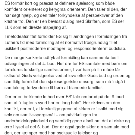
ES formår kort og præcist at definere sjælesorg som både
konfident-orienteret og kerygma-orienteret. Den taler til den, der
har søgt hjælp, og den taler forkyndelse af perspektiver af den
kristne tro. Den er i en bevidst dialog med Skriften, som ES ser
LLK som en direkte afspejling af.
I metodeafsnittet forholder ES sig til ændringen i formidlingen fra
Luthers tid med formidling af et normativt trosgrundlag til et
usikkert postmoderne modtager- og responsorienteret budskab.
De mange konkrete udtryk af formidling kan sammenfattes i
udlægningen af det 4. bud. Her drøfter ES samtale med børn om
forældres forskellige samlivsformer, hvor han på fin måde får
skitseret Guds velsignelse ved at leve efter Guds bud og orden og
samtidig formidlet den sjælesørgeriske omsorg, som må indgå i
samtale og forkyndelse til børn af blandede familier.
Der er en befriende lethed over ES’ tale om brud på det 6. bud
som at ”utugtens synd har en lang hale”. Her skrives om den
konflikt, der er i, at forskellige grene af kirken er i splid med sig
selv om samlivsspørgsmål – om påvirkningen fra
underholdningsindustri og samtidig gode afsnit om det at elske og
ære i lyset af det 6. bud. Der er også gode sider om samtale med
den, der kæmper med homoseksuelle følelser og