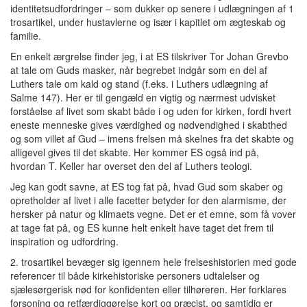
identitetsudfordringer – som dukker op senere i udlægningen af 1
trosartikel, under hustavlerne og især i kapitlet om ægteskab og
familie.
En enkelt ærgrelse finder jeg, i at ES tilskriver Tor Johan Grevbo
at tale om Guds masker, når begrebet indgår som en del af
Luthers tale om kald og stand (f.eks. i Luthers udlægning af
Salme 147). Her er til gengæld en vigtig og nærmest udvisket
forståelse af livet som skabt både i og uden for kirken, fordi hvert
eneste menneske gives værdighed og nødvendighed i skabthed
og som villet af Gud – imens frelsen må skelnes fra det skabte og
alligevel gives til det skabte. Her kommer ES også ind på,
hvordan T. Keller har overset den del af Luthers teologi.
Jeg kan godt savne, at ES tog fat på, hvad Gud som skaber og
opretholder af livet i alle facetter betyder for den alarmisme, der
hersker på natur og klimaets vegne. Det er et emne, som få vover
at tage fat på, og ES kunne helt enkelt have taget det frem til
inspiration og udfordring.
2. trosartikel bevæger sig igennem hele frelseshistorien med gode
referencer til både kirkehistoriske personers udtalelser og
sjælesørgerisk nød for konfidenten eller tilhøreren. Her forklares
forsoning og retfærdiggørelse kort og præcist, og samtidig er