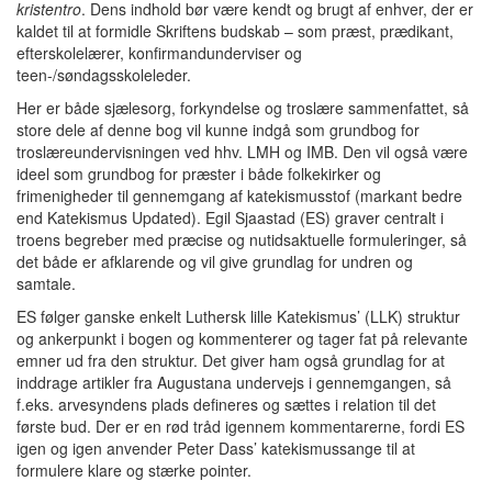
kristentro
. Dens indhold bør være kendt og brugt af enhver, der er
kaldet til at formidle Skriftens budskab – som præst, prædikant,
efterskolelærer, konfirmandunderviser og
teen-/søndagsskoleleder.
Her er både sjælesorg, forkyndelse og troslære sammenfattet, så
store dele af denne bog vil kunne indgå som grundbog for
troslæreundervisningen ved hhv. LMH og IMB. Den vil også være
ideel som grundbog for præster i både folkekirker og
frimenigheder til gennemgang af katekismusstof (markant bedre
end Katekismus Updated). Egil Sjaastad (ES) graver centralt i
troens begreber med præcise og nutidsaktuelle formuleringer, så
det både er afklarende og vil give grundlag for undren og
samtale.
ES følger ganske enkelt Luthersk lille Katekismus’ (LLK) struktur
og ankerpunkt i bogen og kommenterer og tager fat på relevante
emner ud fra den struktur. Det giver ham også grundlag for at
inddrage artikler fra Augustana undervejs i gennemgangen, så
f.eks. arvesyndens plads defineres og sættes i relation til det
første bud. Der er en rød tråd igennem kommentarerne, fordi ES
igen og igen anvender Peter Dass’ katekismussange til at
formulere klare og stærke pointer.