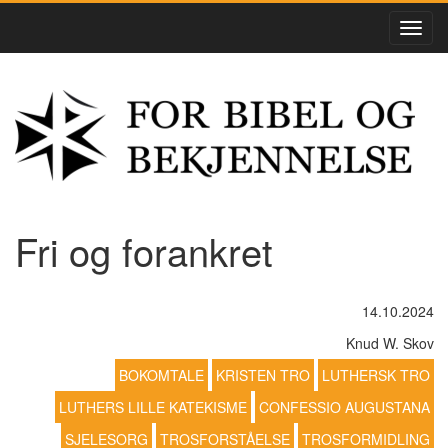
Fri og forankret
14.10.2024
Knud W. Skov
BOKOMTALE
KRISTEN TRO
LUTHERSK TRO
LUTHERS LILLE KATEKISME
CONFESSIO AUGUSTANA
SJELESORG
TROSFORSTÅELSE
TROSFORMIDLING