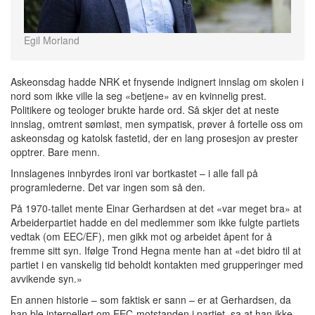
Egil Morland
Askeonsdag hadde NRK et fnysende indignert innslag om skolen i
nord som ikke ville la seg «betjene» av en kvinnelig prest.
Politikere og teologer brukte harde ord. Så skjer det at neste
innslag, omtrent sømløst, men sympatisk, prøver å fortelle oss om
askeonsdag og katolsk fastetid, der en lang prosesjon av prester
opptrer. Bare menn.
Innslagenes innbyrdes ironi var bortkastet – i alle fall på
programlederne. Det var ingen som så den.
På 1970-tallet mente Einar Gerhardsen at det «var meget bra» at
Arbeiderpartiet hadde en del medlemmer som ikke fulgte partiets
vedtak (om EEC/EF), men gikk mot og arbeidet åpent for å
fremme sitt syn. Ifølge Trond Hegna mente han at «det bidro til at
partiet i en vanskelig tid beholdt kontakten med grupperinger med
avvikende syn.»
En annen historie – som faktisk er sann – er at Gerhardsen, da
han ble interpellert om EEC-motstanden i partiet, sa at han ikke