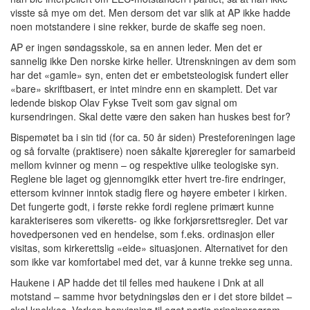
visste så mye om det. Men dersom det var slik at AP ikke hadde
noen motstandere i sine rekker, burde de skaffe seg noen.
AP er ingen søndagsskole, sa en annen leder. Men det er
sannelig ikke Den norske kirke heller. Utrenskningen av dem som
har det «gamle» syn, enten det er embetsteologisk fundert eller
«bare» skriftbasert, er intet mindre enn en skamplett. Det var
ledende biskop Olav Fykse Tveit som gav signal om
kursendringen. Skal dette være den saken han huskes best for?
Bispemøtet ba i sin tid (for ca. 50 år siden) Presteforeningen lage
og så forvalte (praktisere) noen såkalte kjøreregler for samarbeid
mellom kvinner og menn – og respektive ulike teologiske syn.
Reglene ble laget og gjennomgikk etter hvert tre-fire endringer,
ettersom kvinner inntok stadig flere og høyere embeter i kirken.
Det fungerte godt, i første rekke fordi reglene primært kunne
karakteriseres som vikeretts- og ikke forkjørsrettsregler. Det var
hovedpersonen ved en hendelse, som f.eks. ordinasjon eller
visitas, som kirkerettslig «eide» situasjonen. Alternativet for den
som ikke var komfortabel med det, var å kunne trekke seg unna.
Haukene i AP hadde det til felles med haukene i Dnk at all
motstand – samme hvor betydningsløs den er i det store bildet –
skal knekkes. Verken henvisning til eget partis prinsipprogram