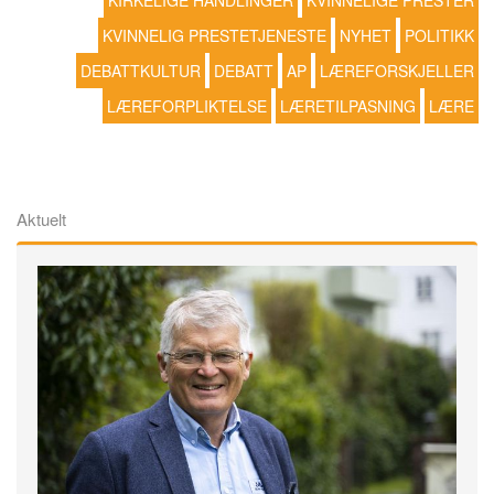
KIRKELIGE HANDLINGER
KVINNELIGE PRESTER
KVINNELIG PRESTETJENESTE
NYHET
POLITIKK
DEBATTKULTUR
DEBATT
AP
LÆREFORSKJELLER
LÆREFORPLIKTELSE
LÆRETILPASNING
LÆRE
Aktuelt