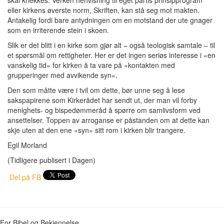
eller kirkens øverste norm, Skriften, kan stå seg mot makten.
Antakelig fordi bare antydningen om en motstand der ute gnager
som en irriterende stein i skoen.
Slik er det blitt i en kirke som gjør alt – også teologisk samtale – til
et spørsmål om rettigheter. Her er det ingen seriøs interesse i «en
vanskelig tid» for kirken å ta vare på «kontakten med
grupperinger med avvikende syn».
Den som måtte være i tvil om dette, bør unne seg å lese
sakspapirene som Kirkerådet har sendt ut, der man vil forby
menighets- og bispedømmeråd å spørre om samlivsform ved
ansettelser. Toppen av arroganse er påstanden om at dette kan
skje uten at den ene «syn» sitt rom i kirken blir trangere.
Egil Morland
(Tidligere publisert i Dagen)
Del på FB
For Bibel og Bekjennelse