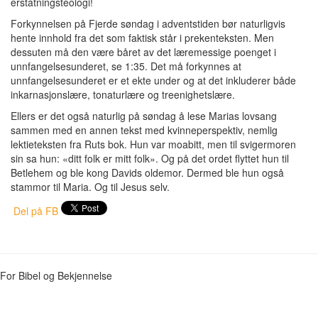
erstatningsteologi!
Forkynnelsen på Fjerde søndag i adventstiden bør naturligvis
hente innhold fra det som faktisk står i prekenteksten. Men
dessuten må den være båret av det læremessige poenget i
unnfangelsesunderet, se 1:35. Det må forkynnes at
unnfangelsesunderet er et ekte under og at det inkluderer både
inkarnasjonslære, tonaturlære og treenighetslære.
Ellers er det også naturlig på søndag å lese Marias lovsang
sammen med en annen tekst med kvinneperspektiv, nemlig
lektieteksten fra Ruts bok. Hun var moabitt, men til svigermoren
sin sa hun: «ditt folk er mitt folk». Og på det ordet flyttet hun til
Betlehem og ble kong Davids oldemor. Dermed ble hun også
stammor til Maria. Og til Jesus selv.
Del på FB
For Bibel og Bekjennelse