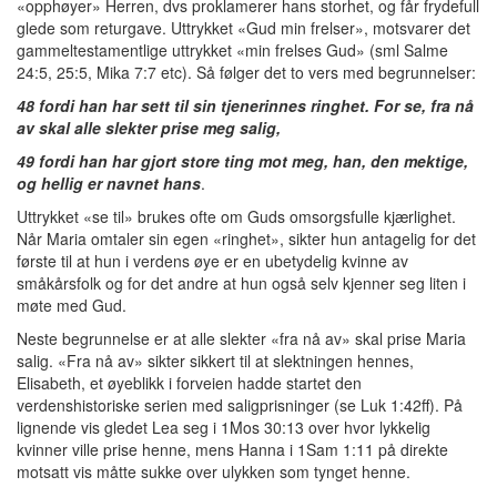
«opphøyer» Herren, dvs proklamerer hans storhet, og får frydefull
glede som returgave. Uttrykket «Gud min frelser», motsvarer det
gammeltestamentlige uttrykket «min frelses Gud» (sml Salme
24:5, 25:5, Mika 7:7 etc). Så følger det to vers med begrunnelser:
48 fordi han har sett til sin tjenerinnes ringhet. For se, fra nå
av skal alle slekter prise meg salig,
49 fordi han har gjort store ting mot meg, han, den mektige,
og hellig er navnet hans
.
Uttrykket «se til» brukes ofte om Guds omsorgsfulle kjærlighet.
Når Maria omtaler sin egen «ringhet», sikter hun antagelig for det
første til at hun i verdens øye er en ubetydelig kvinne av
småkårsfolk og for det andre at hun også selv kjenner seg liten i
møte med Gud.
Neste begrunnelse er at alle slekter «fra nå av» skal prise Maria
salig. «Fra nå av» sikter sikkert til at slektningen hennes,
Elisabeth, et øyeblikk i forveien hadde startet den
verdenshistoriske serien med saligprisninger (se Luk 1:42ff). På
lignende vis gledet Lea seg i 1Mos 30:13 over hvor lykkelig
kvinner ville prise henne, mens Hanna i 1Sam 1:11 på direkte
motsatt vis måtte sukke over ulykken som tynget henne.