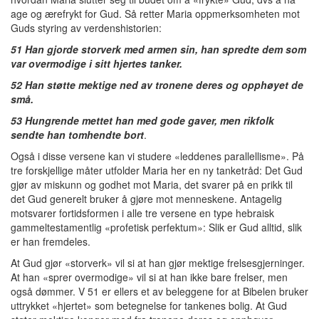
age og ærefrykt for Gud. Så retter Maria oppmerksomheten mot
Guds styring av verdenshistorien:
51 Han gjorde storverk med armen sin, han spredte dem som
var overmodige i sitt hjertes tanker.
52 Han støtte mektige ned av tronene deres og opphøyet de
små.
53 Hungrende mettet han med gode gaver, men rikfolk
sendte han tomhendte bort
.
Også i disse versene kan vi studere «leddenes parallellisme». På
tre forskjellige måter utfolder Maria her en ny tanketråd: Det Gud
gjør av miskunn og godhet mot Maria, det svarer på en prikk til
det Gud generelt bruker å gjøre mot menneskene. Antagelig
motsvarer fortidsformen i alle tre versene en type hebraisk
gammeltestamentlig «profetisk perfektum»: Slik er Gud alltid, slik
er han fremdeles.
At Gud gjør «storverk» vil si at han gjør mektige frelsesgjerninger.
At han «sprer overmodige» vil si at han ikke bare frelser, men
også dømmer. V 51 er ellers et av beleggene for at Bibelen bruker
uttrykket «hjertet» som betegnelse for tankenes bolig. At Gud