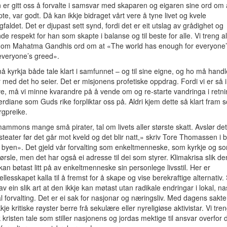
 er gitt oss å forvalte i samsvar med skaparen og eigaren sine ord om 
te, var godt. Då kan ikkje bidraget vårt vere å tyne livet og kvele
faldet. Det er djupast sett synd, fordi det er eit utslag av grådighet og
e respekt for han som skapte i balanse og til beste for alle. Vi treng al
 om Mahatma Gandhis ord om at «The world has enough for everyone’
everyone’s greed».
å kyrkja både tale klart i samfunnet – og til sine eigne, og ho må handl
med det ho seier. Det er misjonens profetiske oppdrag. Fordi vi er så i
ve, må vi minne kvarandre på å vende om og re-starte vandringa i retni
erdiane som Guds rike forpliktar oss på. Aldri kjem dette så klart fram s
gpreike.
 mammons mange små pirater, tal om livets aller største skatt. Avslør det
steater før det går mot kveld og det blir natt,» skriv Tore Thomassen i 
 byen». Det gjeld vår forvalting som enkeltmenneske, som kyrkje og s
ørsle, men det har også ei adresse til dei som styrer. Klimakrisa slik de
kan bøtast litt på av enkeltmenneske sin personlege livsstil. Her er
fellesskapet kalla til å fremst for å skape og vise berekraftige alternativ.
 av ein slik art at den ikkje kan møtast utan radikale endringar i lokal, na
l forvalting. Det er ei sak for nasjonar og næringsliv. Med dagens sakt
kje kritiske røyster berre frå sekulære eller nyreligiøse aktivistar. Vi tre
k kristen tale som stiller nasjonens og jordas mektige til ansvar overfor