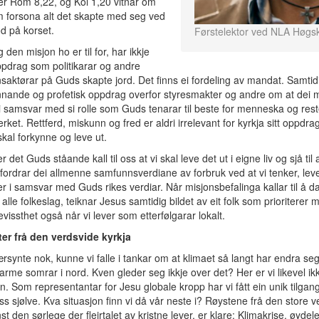
er Rom 8,22, og Kol 1,20 vitnar om
 forsona alt det skapte med seg ved
od på korset.
Førstelektor ved NLA Høgsk
 den misjon ho er til for, har ikkje
pdrag som politikarar og andre
aktørar på Guds skapte jord. Det finns ei fordeling av mandat. Samtidi
nnande og profetisk oppdrag overfor styresmakter og andre om at dei 
 i samsvar med si rolle som Guds tenarar til beste for menneska og res
rket. Rettferd, miskunn og fred er aldri irrelevant for kyrkja sitt oppdr
skal forkynne og leve ut.
 er det Guds ståande kall til oss at vi skal leve det ut i eigne liv og sjå til
tfordrar dei allmenne samfunnsverdiane av forbruk ved at vi tenker, lev
rer i samsvar med Guds rikes verdiar. Når misjonsbefalinga kallar til å 
i alle folkeslag, teiknar Jesus samtidig bildet av eit folk som prioriterer 
evissthet også når vi lever som etterfølgarar lokalt.
ter frå den verdsvide kyrkja
nærsynte nok, kunne vi falle i tankar om at klimaet så langt har endra seg 
Varme somrar i nord. Kven gleder seg ikkje over det? Her er vi likevel ikk
yn. Som representantar for Jesu globale kropp har vi fått ein unik tilgang 
ss sjølve. Kva situasjon finn vi då vår neste i? Røystene frå den store v
nst den sørlege der fleirtalet av kristne lever, er klare: Klimakrise, øydel