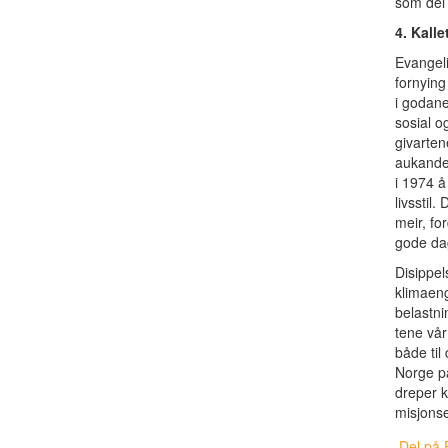
som dei 
4. Kalle
Evangeli
fornying 
i godane
sosial o
givarten
aukande 
i 1974 å
livsstil.
meir, for
gode dag
Disippels
klimaeng
belastni
tene vår
både til 
Norge på
dreper k
misjons
Del på 