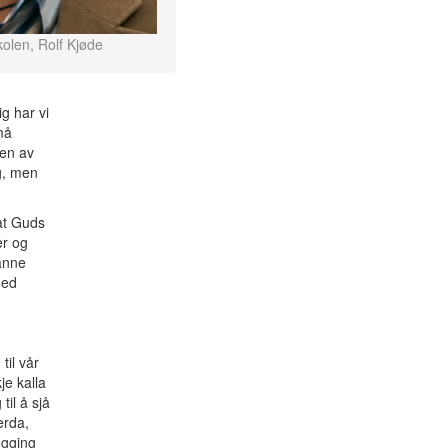
olen, Rolf Kjøde
g har vi
må
ten av
ag, men
 at Guds
er og
danne
med
til vår
je kalla
til å sjå
erda,
egging