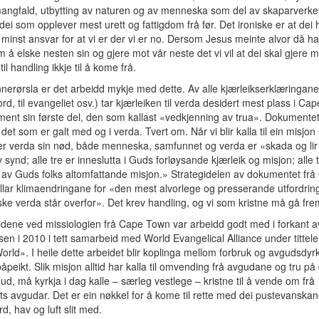
angfald, utbytting av naturen og av menneska som del av skaparverket
dei som opplever mest urett og fattigdom frå før. Det ironiske er at dei 
 minst ansvar for at vi er der vi er no. Dersom Jesus meinte alvor då ha
m å elske nesten sin og gjere mot vår neste det vi vil at dei skal gjere m
 til handling ikkje til å kome frå.
nerørsla er det arbeidd mykje med dette. Av alle kjærleikserklæringane 
 ord, til evangeliet osv.) tar kjærleiken til verda desidert mest plass i C
nt sin første del, den som kallast «vedkjenning av trua». Dokumentet 
r det som er galt med og i verda. Tvert om. Når vi blir kalla til ein misjo
er verda sin nød, både menneska, samfunnet og verda er «skada og lir
 synd; alle tre er inneslutta i Guds forløysande kjærleik og misjon; alle 
 av Guds folks altomfattande misjon.» Strategidelen av dokumentet frå
lar klimaendringane for «den mest alvorlege og presserande utfordri
ske verda står overfor». Det krev handling, og vi som kristne må gå fre
dene ved missiologien frå Cape Town var arbeidd godt med i forkant a
en i 2010 i tett samarbeid med World Evangelical Alliance under tittel
rld». I heile dette arbeidet blir koplinga mellom forbruk og avgudsdyr
åpeikt. Slik misjon alltid har kalla til omvending frå avgudane og tru på
d, må kyrkja i dag kalle – særleg vestlege – kristne til å vende om frå
ts avgudar. Det er ein nøkkel for å kome til rette med dei pustevanska
rd, hav og luft slit med.