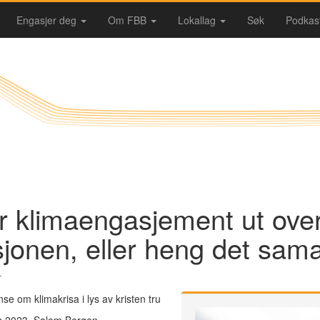
Engasjer deg
Om FBB
Lokallag
Søk
Podkas
r klimaengasjement ut ove
jonen, eller heng det sam
r
se om klimakrisa i lys av kristen tru