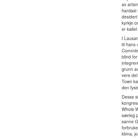
av artsm
hardast 
desidert
kyrkje o
er kallet
I Lausan
til hans
Commitme
blind fo
integrer
grunn av
vere del
Town kal
den fysi
Desse si
kongress
Whole Wo
særleg p
sanne Gu
forbruke
klima, jo