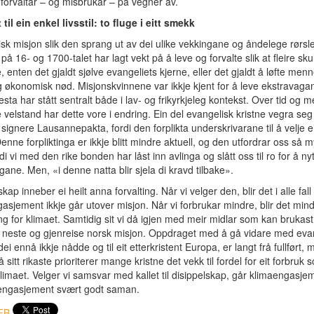
forvaltar – og misbrukar – på vegner av.
t til ein enkel livsstil: to fluge i eitt smekk
sk misjon slik den sprang ut av dei ulike vekkingane og åndelege rørsle
på 16- og 1700-talet har lagt vekt på å leve og forvalte slik at fleire skul
, enten det gjaldt sjølve evangeliets kjerne, eller det gjaldt å løfte men
g økonomisk nød. Misjonskvinnene var ikkje kjent for å leve ekstravagan
esta har stått sentralt både i lav- og frikyrkjeleg kontekst. Over tid og 
velstand har dette vore i endring. Ein del evangelisk kristne vegra seg 
 signere Lausannepakta, fordi den forplikta underskrivarane til å velje e
 Denne forpliktinga er ikkje blitt mindre aktuell, og den utfordrar oss så m
di vi med den rike bonden har låst inn avlinga og slått oss til ro for å ny
ane. Men, «i denne natta blir sjela di kravd tilbake».
kap inneber ei heilt anna forvalting. Når vi velger den, blir det i alle fall 
asjement ikkje går utover misjon. Når vi forbrukar mindre, blir det min
ng for klimaet. Samtidig sit vi då igjen med meir midlar som kan brukast
 neste og gjenreise norsk misjon. Oppdraget med å gå vidare med evan
dei ennå ikkje nådde og til eit etterkristent Europa, er langt frå fullført, 
 sitt rikaste prioriterer mange kristne det vekk til fordel for eit forbruk 
limaet. Velger vi samsvar med kallet til disippelskap, går klimaengasje
engasjement svært godt saman.
FB