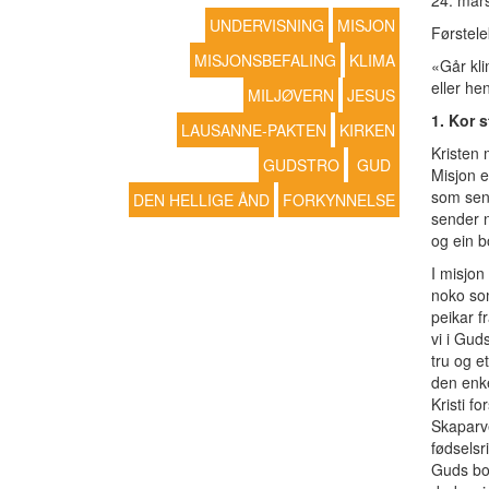
24. mar
UNDERVISNING
MISJON
Førstele
MISJONSBEFALING
KLIMA
«Går kl
eller h
MILJØVERN
JESUS
1. Kor 
LAUSANNE-PAKTEN
KIRKEN
Kristen 
GUDSTRO
GUD
Misjon e
som sen
DEN HELLIGE ÅND
FORKYNNELSE
sender n
og ein 
I misjon
noko som
peikar f
vi i Guds
tru og et
den enke
Kristi fo
Skaparve
fødselsr
Guds bor