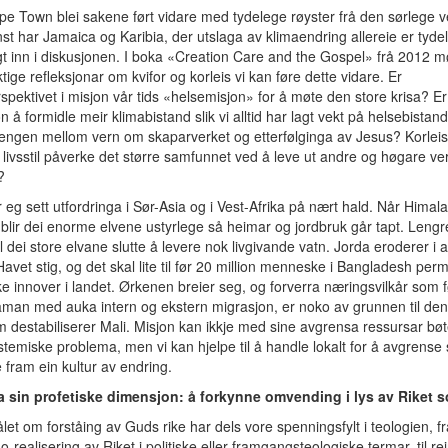
pe Town blei sakene ført vidare med tydelege røyster frå den sørlege v
nst har Jamaica og Karibia, der utslaga av klimaendring allereie er tyde
gt inn i diskusjonen. I boka «Creation Care and the Gospel» frå 2012 mø
ktige refleksjonar om kvifor og korleis vi kan føre dette vidare. Er
spektivet i misjon vår tids «helsemisjon» for å møte den store krisa? Er 
on å formidle meir klimabistand slik vi alltid har lagt vekt på helsebistan
ngen mellom vern om skaparverket og etterfølginga av Jesus? Korleis
 livsstil påverke det større samfunnet ved å leve ut andre og høgare ve
?
r eg sett utfordringa i Sør-Asia og i Vest-Afrika på nært hald. Når Himala
 blir dei enorme elvene ustyrlege så heimar og jordbruk går tapt. Lengr
l dei store elvane slutte å levere nok livgivande vatn. Jorda eroderer i
avet stig, og det skal lite til før 20 million menneske i Bangladesh per
e innover i landet. Ørkenen breier seg, og forverra næringsvilkår som f
aman med auka intern og ekstern migrasjon, er noko av grunnen til den
 destabiliserer Mali. Misjon kan ikkje med sine avgrensa ressursar bøt
stemiske problema, men vi kan hjelpe til å handle lokalt for å avgrens
 fram ein kultur av endring.
ja sin profetiske dimensjon: å forkynne omvending i lys av Riket 
et om forståing av Guds rike har dels vore spenningsfylt i teologien, fr
o-realisering av Riket i politiske eller framgangsteologiske termar, til re