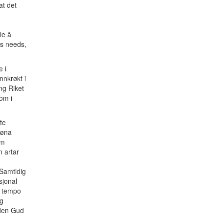
at det
le å
s needs,
e i
nnkrøkt i
ng Riket
om i
te
bøna
om
n artar
 Samtidig
sjonal
e tempo
ng
 den Gud