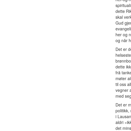
spiritua
dette Ri
skal ver
Gud gjer
evangeli
her og n
og når h
Det er d
helseste
brønnbor
dette ik
frå tank
møter al
til oss 
vegner a
med seg,
Det er m
politikk
i Lausann
aldri «i
det mins