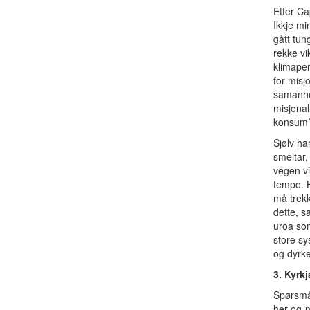
Etter Ca
Ikkje mi
gått tun
rekke vi
klimaper
for misj
samanhe
misjonal
konsum
Sjølv ha
smeltar,
vegen vi
tempo. H
må trekk
dette, s
uroa som
store sy
og dyrke
3. Kyrk
Spørsmål
her-og-n