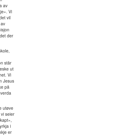
a av
je». Vi
et vil
 av
misjon
 det der
skole,
n står
neske ut
et. Vi
m Jesus
ske på
 verda
je utøve
vi seier
skapt»,
rkja i
kkje er