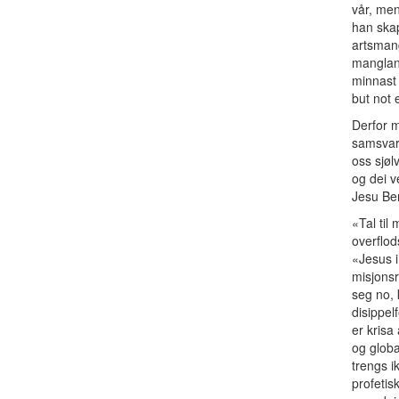
vår, men
han skap
artsmang
mangland
minnast
but not 
Derfor m
samsvar 
oss sjøl
og dei v
Jesu Ber
«Tal til
overflod
«Jesus i
misjonsr
seg no, 
disippel
er krisa
og globa
trengs ik
profetis