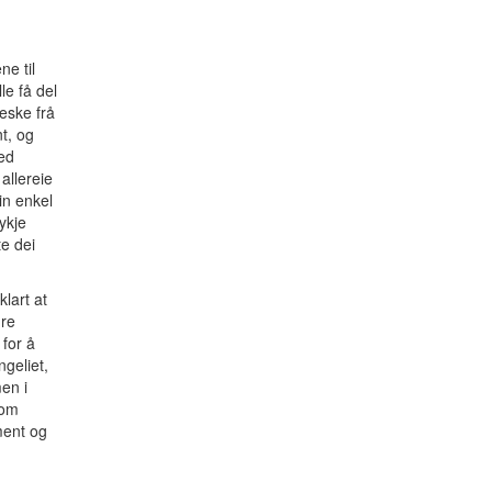
ne til
le få del
neske frå
t, og
med
allereie
in enkel
ykje
te dei
klart at
dre
 for å
geliet,
men i
som
ment og