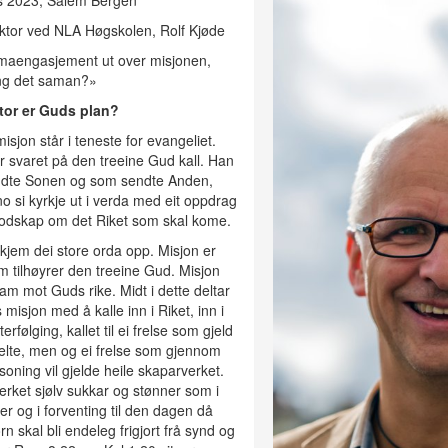
s 2023, Salem Bergen
ktor ved NLA Høgskolen, Rolf Kjøde
imaengasjement ut over misjonen,
eng det saman?»
stor er Guds plan?
misjon står i teneste for evangeliet.
r svaret på den treeine Gud kall. Han
dte Sonen og som sendte Anden,
o si kyrkje ut i verda med eit oppdrag
bodskap om det Riket som skal kome.
 kjem dei store orda opp. Misjon er
 tilhøyrer den treeine Gud. Misjon
ram mot Guds rike. Midt i dette deltar
 misjon med å kalle inn i Riket, inn i
terfølging, kallet til ei frelse som gjeld
lte, men og ei frelse som gjennom
rsoning vil gjelde heile skaparverket.
rket sjølv sukkar og stønner som i
ier og i forventing til den dagen då
n skal bli endeleg frigjort frå synd og