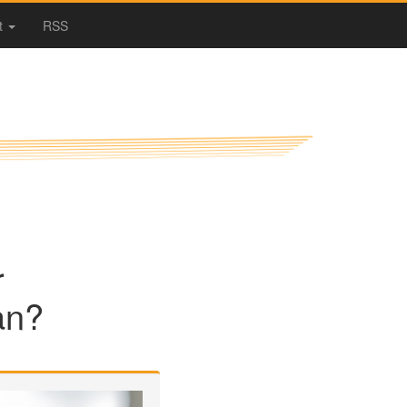
t
RSS
r
an?