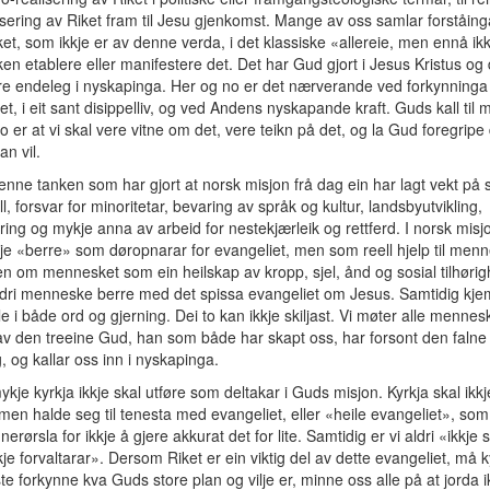
lisering av Riket fram til Jesu gjenkomst. Mange av oss samlar forståing
ket, som ikkje er av denne verda, i det klassiske «allereie, men ennå ikk
ken etablere eller manifestere det. Det har Gud gjort i Jesus Kristus og d
e endeleg i nyskapinga. Her og no er det nærverande ved forkynninga
et, i eit sant disippelliv, og ved Andens nyskapande kraft. Guds kall til 
o er at vi skal vere vitne om det, vere teikn på det, og la Gud foregripe
an vil.
enne tanken som har gjort at norsk misjon frå dag ein har lagt vekt på 
ll, forsvar for minoritetar, bevaring av språk og kultur, landsbyutvikling,
ing og mykje anna av arbeid for nestekjærleik og rettferd. I norsk misjo
kje «berre» som døropnarar for evangeliet, men som reell hjelp til men
en om mennesket som ein heilskap av kropp, sjel, ånd og sosial tilhørigh
dri menneske berre med det spissa evangeliet om Jesus. Samtidig kje
alle i både ord og gjerning. Dei to kan ikkje skiljast. Vi møter alle menne
v den treeine Gud, han som både har skapt oss, har forsont den falne
 og kallar oss inn i nyskapinga.
ykje kyrkja ikkje skal utføre som deltakar i Guds misjon. Kyrkja skal ikk
, men halde seg til tenesta med evangeliet, eller «heile evangeliet», som 
erørsla for ikkje å gjere akkurat det for lite. Samtidig er vi aldri «ikkje 
kkje forvaltarar». Dersom Riket er ein viktig del av dette evangeliet, må ky
te forkynne kva Guds store plan og vilje er, minne oss alle på at jorda i