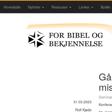
Hovedside
Nyheter
Ressurser
Lenker
Butikk
Gå
mis
Semina
31.03.2023
Konferan
Rolf Kjøde