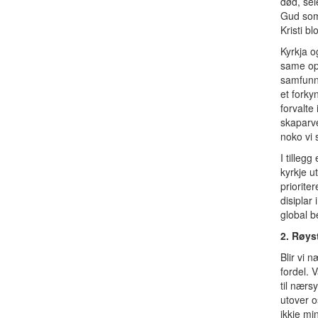
død, sei
Gud som
Kristi bl
Kyrkja og
same op
samfunns
et forky
forvalte
skaparve
noko vi 
I tillegg
kyrkje u
priorite
disiplar 
global b
2. Røys
Blir vi 
fordel. 
til nærs
utover o
ikkje mi