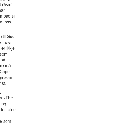
 råkar
har
n bad si
ot oss,
(til Gud,
ape Town
er ikkje
n som
 på
tre må
 Cape
nga som
mst.
v
en «The
king
 den eine
ne som