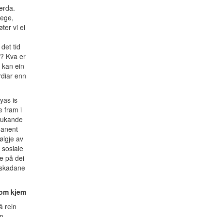
erda.
lege,
ter vi ei
det tid
d? Kva er
 kan ein
rdiar enn
yas is
e fram i
 aukande
manent
ølgje av
 sosiale
e på dei
e skadane
som kjem
å rein
in