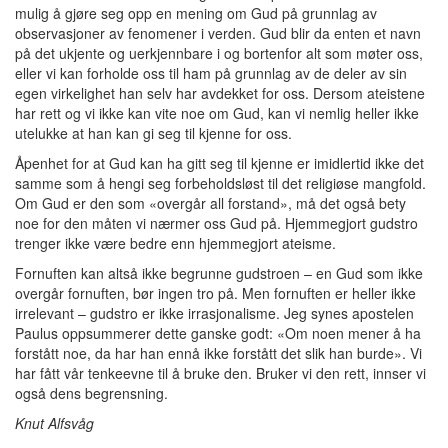
mulig å gjøre seg opp en mening om Gud på grunnlag av
observasjoner av fenomener i verden. Gud blir da enten et navn
på det ukjente og uerkjennbare i og bortenfor alt som møter oss,
eller vi kan forholde oss til ham på grunnlag av de deler av sin
egen virkelighet han selv har avdekket for oss. Dersom ateistene
har rett og vi ikke kan vite noe om Gud, kan vi nemlig heller ikke
utelukke at han kan gi seg til kjenne for oss.
Åpenhet for at Gud kan ha gitt seg til kjenne er imidlertid ikke det
samme som å hengi seg forbeholdsløst til det religiøse mangfold.
Om Gud er den som «overgår all forstand», må det også bety
noe for den måten vi nærmer oss Gud på. Hjemmegjort gudstro
trenger ikke være bedre enn hjemmegjort ateisme.
Fornuften kan altså ikke begrunne gudstroen – en Gud som ikke
overgår fornuften, bør ingen tro på. Men fornuften er heller ikke
irrelevant – gudstro er ikke irrasjonalisme. Jeg synes apostelen
Paulus oppsummerer dette ganske godt: «Om noen mener å ha
forstått noe, da har han ennå ikke forstått det slik han burde». Vi
har fått vår tenkeevne til å bruke den. Bruker vi den rett, innser vi
også dens begrensning.
Knut Alfsvåg