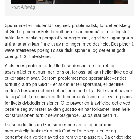
Knut Alfsvåg
Spørsmålet er imidlertid i seg selv problematisk, for det er ikke gitt
at Gud og menneskets fornuft hører sammen på en meningsfull
måte. Menneskets perspektiv er begrenset, og vi har ingen grunn
til å anta at vi kan finne ut av meningen med det hele. Det pleier å
være ateistenes poeng i disse diskusjonene, og det er et godt
poeng. 1-0 til ateistene.
Ateistenes problem er imidlertid at dersom de har rett og
spørsmålet er et nummer for stort for oss, så kan heller ikke de gi
et konsistent svar. Dersom problemet med spørsmålet «er det
fornuftig å tro på Gud?» er at det er feil spørsmål, er det ikke
bedre å besvare det med et nei enn med et ja. Nei-svaret havner
da også lett i en snusfornufts-fundamentalisme uten syn og sans
for livets dybdedimensjoner. Ofte prøver en å avhjelpe dette ved
betjene seg av rester av den gudstro en har forkastet, men hele
konstruksjonen forblir selvmotsigende. Så da står det 1-1.
Dersom det fins en Gud som er noe annet og mer enn
menneskelig tankespinn, må Gud befinne seg utenfor og
bortenfor den verden av tid og rom vi er plassert i. Da er det ikke