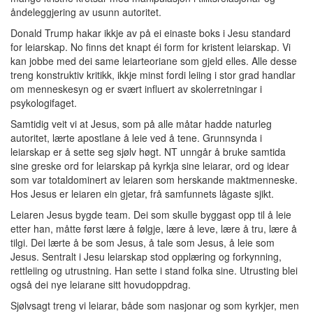
åndeleggjering av usunn autoritet.
Donald Trump hakar ikkje av på ei einaste boks i Jesu standard
for leiarskap. No finns det knapt éi form for kristent leiarskap. Vi
kan jobbe med dei same leiarteoriane som gjeld elles. Alle desse
treng konstruktiv kritikk, ikkje minst fordi leiing i stor grad handlar
om menneskesyn og er svært influert av skolerretningar i
psykologifaget.
Samtidig veit vi at Jesus, som på alle måtar hadde naturleg
autoritet, lærte apostlane å leie ved å tene. Grunnsynda i
leiarskap er å sette seg sjølv høgt. NT unngår å bruke samtida
sine greske ord for leiarskap på kyrkja sine leiarar, ord og idear
som var totaldominert av leiaren som herskande maktmenneske.
Hos Jesus er leiaren ein gjetar, frå samfunnets lågaste sjikt.
Leiaren Jesus bygde team. Dei som skulle byggast opp til å leie
etter han, måtte først lære å følgje, lære å leve, lære å tru, lære å
tilgi. Dei lærte å be som Jesus, å tale som Jesus, å leie som
Jesus. Sentralt i Jesu leiarskap stod opplæring og forkynning,
rettleiing og utrustning. Han sette i stand folka sine. Utrusting blei
også dei nye leiarane sitt hovudoppdrag.
Sjølvsagt treng vi leiarar, både som nasjonar og som kyrkjer, men