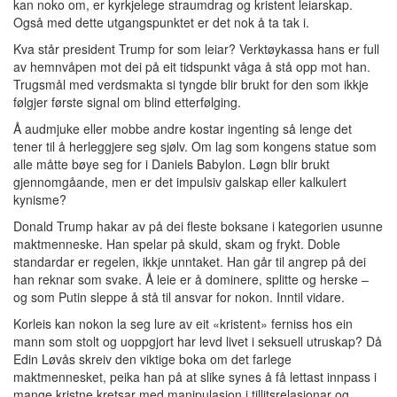
kan noko om, er kyrkjelege straumdrag og kristent leiarskap.
Også med dette utgangspunktet er det nok å ta tak i.
Kva står president Trump for som leiar? Verktøykassa hans er full
av hemnvåpen mot dei på eit tidspunkt våga å stå opp mot han.
Trugsmål med verdsmakta si tyngde blir brukt for den som ikkje
følgjer første signal om blind etterfølging.
Å audmjuke eller mobbe andre kostar ingenting så lenge det
tener til å herleggjere seg sjølv. Om lag som kongens statue som
alle måtte bøye seg for i Daniels Babylon. Løgn blir brukt
gjennomgåande, men er det impulsiv galskap eller kalkulert
kynisme?
Donald Trump hakar av på dei fleste boksane i kategorien usunne
maktmenneske. Han spelar på skuld, skam og frykt. Doble
standardar er regelen, ikkje unntaket. Han går til angrep på dei
han reknar som svake. Å leie er å dominere, splitte og herske –
og som Putin sleppe å stå til ansvar for nokon. Inntil vidare.
Korleis kan nokon la seg lure av eit «kristent» ferniss hos ein
mann som stolt og uoppgjort har levd livet i seksuell utruskap? Då
Edin Løvås skreiv den viktige boka om det farlege
maktmennesket, peika han på at slike synes å få lettast innpass i
mange kristne kretsar med manipulasjon i tillitsrelasjonar og