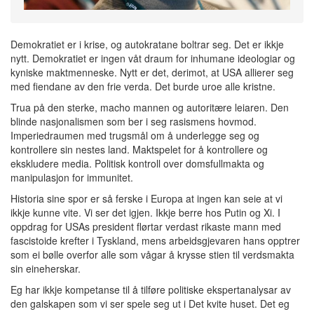
Demokratiet er i krise, og autokratane boltrar seg. Det er ikkje
nytt. Demokratiet er ingen våt draum for inhumane ideologiar og
kyniske maktmenneske. Nytt er det, derimot, at USA allierer seg
med fiendane av den frie verda. Det burde uroe alle kristne.
Trua på den sterke, macho mannen og autoritære leiaren. Den
blinde nasjonalismen som ber i seg rasismens hovmod.
Imperiedraumen med trugsmål om å underlegge seg og
kontrollere sin nestes land. Maktspelet for å kontrollere og
ekskludere media. Politisk kontroll over domsfullmakta og
manipulasjon for immunitet.
Historia sine spor er så ferske i Europa at ingen kan seie at vi
ikkje kunne vite. Vi ser det igjen. Ikkje berre hos Putin og Xi. I
oppdrag for USAs president flørtar verdast rikaste mann med
fascistoide krefter i Tyskland, mens arbeidsgjevaren hans opptrer
som ei bølle overfor alle som vågar å krysse stien til verdsmakta
sin eineherskar.
Eg har ikkje kompetanse til å tilføre politiske ekspertanalysar av
den galskapen som vi ser spele seg ut i Det kvite huset. Det eg