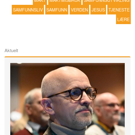
MAKT
MAKTMISBRUK
SAMFUNNSUTVIKLING
SAMFUNNSLIV
SAMFUNN
VERDEN
JESUS
TJENESTE
LÆRE
Aktuelt