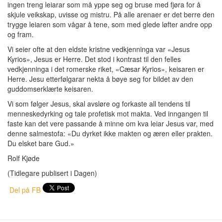
ingen treng leiarar som må yppe seg og bruse med fjøra for å
skjule veikskap, uvisse og mistru. På alle arenaer er det berre den
trygge leiaren som vågar å tene, som med glede løfter andre opp
og fram.
Vi seier ofte at den eldste kristne vedkjenninga var «Jesus
Kyrios», Jesus er Herre. Det stod i kontrast til den felles
vedkjenninga i det romerske riket, «Cæsar Kyrios», keisaren er
Herre. Jesu etterfølgarar nekta å bøye seg for bildet av den
guddomserklærte keisaren.
Vi som følger Jesus, skal avsløre og forkaste all tendens til
menneskedyrking og tale profetisk mot makta. Ved inngangen til
faste kan det vere passande å minne om kva leiar Jesus var, med
denne salmestofa: «Du dyrket ikke makten og æren eller prakten.
Du elsket bare Gud.»
Rolf Kjøde
(Tidlegare publisert i Dagen)
Del på FB