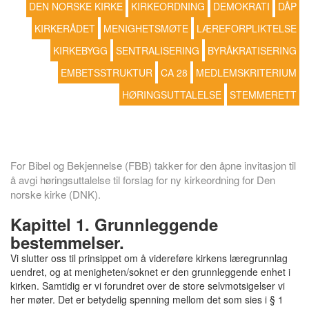
DEN NORSKE KIRKE
KIRKEORDNING
DEMOKRATI
DÅP
KIRKERÅDET
MENIGHETSMØTE
LÆREFORPLIKTELSE
KIRKEBYGG
SENTRALISERING
BYRÅKRATISERING
EMBETSSTRUKTUR
CA 28
MEDLEMSKRITERIUM
HØRINGSUTTALELSE
STEMMERETT
For Bibel og Bekjennelse (FBB) takker for den åpne invitasjon til
å avgi høringsuttalelse til forslag for ny kirkeordning for Den
norske kirke (DNK).
Kapittel 1. Grunnleggende
bestemmelser.
Vi slutter oss til prinsippet om å videreføre kirkens læregrunnlag
uendret, og at menigheten/soknet er den grunnleggende enhet i
kirken. Samtidig er vi forundret over de store selvmotsigelser vi
her møter. Det er betydelig spenning mellom det som sies i § 1