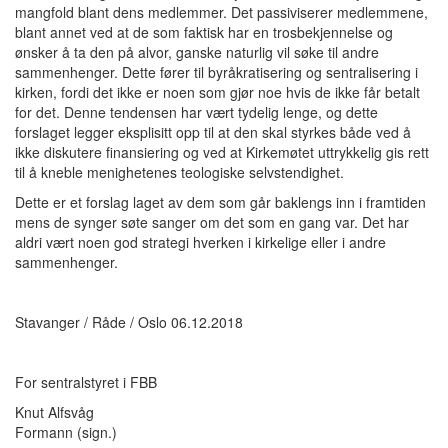
mangfold blant dens medlemmer. Det passiviserer medlemmene,
blant annet ved at de som faktisk har en trosbekjennelse og
ønsker å ta den på alvor, ganske naturlig vil søke til andre
sammenhenger. Dette fører til byråkratisering og sentralisering i
kirken, fordi det ikke er noen som gjør noe hvis de ikke får betalt
for det. Denne tendensen har vært tydelig lenge, og dette
forslaget legger eksplisitt opp til at den skal styrkes både ved å
ikke diskutere finansiering og ved at Kirkemøtet uttrykkelig gis rett
til å kneble menighetenes teologiske selvstendighet.
Dette er et forslag laget av dem som går baklengs inn i framtiden
mens de synger søte sanger om det som en gang var. Det har
aldri vært noen god strategi hverken i kirkelige eller i andre
sammenhenger.
Stavanger / Råde / Oslo 06.12.2018
For sentralstyret i FBB
Knut Alfsvåg
Formann (sign.)