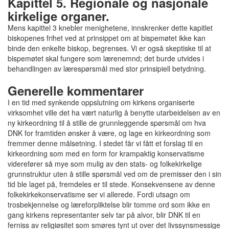
Kapittel 5. Regionale og nasjonale
kirkelige organer.
Mens kapittel 3 knebler menighetene, innskrenker dette kapitlet
biskopenes frihet ved at prinsippet om at bispemøtet ikke kan
binde den enkelte biskop, begrenses. Vi er også skeptiske til at
bispemøtet skal fungere som lærenemnd; det burde utvides i
behandlingen av lærespørsmål med stor prinsipiell betydning.
Generelle kommentarer
I en tid med synkende oppslutning om kirkens organiserte
virksomhet ville det ha vært naturlig å benytte utarbeidelsen av en
ny kirkeordning til å stille de grunnleggende spørsmål om hva
DNK for framtiden ønsker å være, og lage en kirkeordning som
fremmer denne målsetning. I stedet får vi fått et forslag til en
kirkeordning som med en form for krampaktig konservatisme
viderefører så mye som mulig av den stats- og folkekirkelige
grunnstruktur uten å stille spørsmål ved om de premisser den i sin
tid ble laget på, fremdeles er til stede. Konsekvensene av denne
folkekirkekonservatisme ser vi allerede. Fordi utsagn om
trosbekjennelse og læreforpliktelse blir tomme ord som ikke en
gang kirkens representanter selv tar på alvor, blir DNK til en
ferniss av religiøsitet som smøres tynt ut over det livssynsmessige