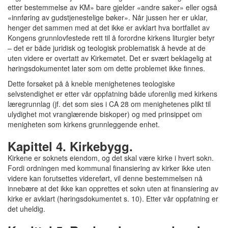
etter bestemmelse av KM» bare gjelder «andre saker» eller også
«innføring av gudstjenestelige bøker». Når jussen her er uklar,
henger det sammen med at det ikke er avklart hva bortfallet av
Kongens grunnlovfestede rett til å forordne kirkens liturgier betyr
– det er både juridisk og teologisk problematisk å hevde at de
uten videre er overtatt av Kirkemøtet. Det er svært beklagelig at
høringsdokumentet later som om dette problemet ikke finnes.
Dette forsøket på å kneble menighetenes teologiske
selvstendighet er etter vår oppfatning både uforenlig med kirkens
læregrunnlag (jf. det som sies i CA 28 om menighetenes plikt til
ulydighet mot vranglærende biskoper) og med prinsippet om
menigheten som kirkens grunnleggende enhet.
Kapittel 4. Kirkebygg.
Kirkene er soknets eiendom, og det skal være kirke i hvert sokn.
Fordi ordningen med kommunal finansiering av kirker ikke uten
videre kan forutsettes videreført, vil denne bestemmelsen nå
innebære at det ikke kan opprettes et sokn uten at finansiering av
kirke er avklart (høringsdokumentet s. 10). Etter vår oppfatning er
det uheldig.