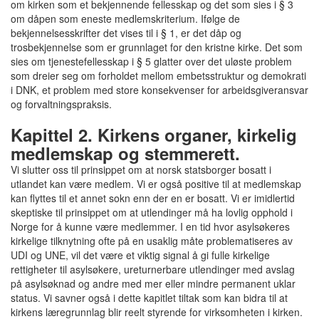
om kirken som et bekjennende fellesskap og det som sies i § 3
om dåpen som eneste medlemskriterium. Ifølge de
bekjennelsesskrifter det vises til i § 1, er det dåp og
trosbekjennelse som er grunnlaget for den kristne kirke. Det som
sies om tjenestefellesskap i § 5 glatter over det uløste problem
som dreier seg om forholdet mellom embetsstruktur og demokrati
i DNK, et problem med store konsekvenser for arbeidsgiveransvar
og forvaltningspraksis.
Kapittel 2. Kirkens organer, kirkelig
medlemskap og stemmerett.
Vi slutter oss til prinsippet om at norsk statsborger bosatt i
utlandet kan være medlem. Vi er også positive til at medlemskap
kan flyttes til et annet sokn enn der en er bosatt. Vi er imidlertid
skeptiske til prinsippet om at utlendinger må ha lovlig opphold i
Norge for å kunne være medlemmer. I en tid hvor asylsøkeres
kirkelige tilknytning ofte på en usaklig måte problematiseres av
UDI og UNE, vil det være et viktig signal å gi fulle kirkelige
rettigheter til asylsøkere, ureturnerbare utlendinger med avslag
på asylsøknad og andre med mer eller mindre permanent uklar
status. Vi savner også i dette kapitlet tiltak som kan bidra til at
kirkens læregrunnlag blir reelt styrende for virksomheten i kirken.