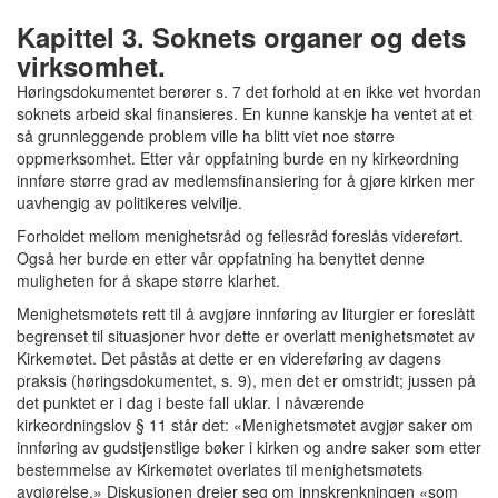
Kapittel 3. Soknets organer og dets
virksomhet.
Høringsdokumentet berører s. 7 det forhold at en ikke vet hvordan
soknets arbeid skal finansieres. En kunne kanskje ha ventet at et
så grunnleggende problem ville ha blitt viet noe større
oppmerksomhet. Etter vår oppfatning burde en ny kirkeordning
innføre større grad av medlemsfinansiering for å gjøre kirken mer
uavhengig av politikeres velvilje.
Forholdet mellom menighetsråd og fellesråd foreslås videreført.
Også her burde en etter vår oppfatning ha benyttet denne
muligheten for å skape større klarhet.
Menighetsmøtets rett til å avgjøre innføring av liturgier er foreslått
begrenset til situasjoner hvor dette er overlatt menighetsmøtet av
Kirkemøtet. Det påstås at dette er en videreføring av dagens
praksis (høringsdokumentet, s. 9), men det er omstridt; jussen på
det punktet er i dag i beste fall uklar. I nåværende
kirkeordningslov § 11 står det: «Menighetsmøtet avgjør saker om
innføring av gudstjenstlige bøker i kirken og andre saker som etter
bestemmelse av Kirkemøtet overlates til menighetsmøtets
avgjørelse.» Diskusjonen dreier seg om innskrenkningen «som