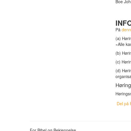
Boe Joha
INFO
På
denn
(a) Høri
«Alle ka
(b) Høri
(c) Høri
(d) Høri
organisa
Høring
Hørings
Del på 
For Bibel og Bekjennelse