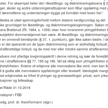
ter. For eksempel heter det i likestillings- og diskrimineringslovens § 2
er, skoler og andre utdanningsinstitusjoner som tilbyr opplæring med
kal læremidlene og undervisningen bygge på formålet med loven her.”
åledes et uløst spenningsforhold mellom statens verdigrunnlag og det
ske grunnlaget for likestillings- og diskrimineringslovgivningen. Saken 
ans Bratterud (Rt. 1984, s. 1359) viser hvor innsnevret ytringsfriheten k
subjektivt dommerskjønnet kan være. At likestillings- og diskriminering
r en omvendt bevisbyrde (§ 37, 1. punktum), gjør ikke saken bedre. I 
 er det spørsmål om de typer diskriminering som er sivilrettslig forbudt
strafferettslige forbud, og da med mer eller mindre samme strafferamm
advare mot ytterlige lovgivningsskritt i denne retning og især de foreslåt
sene i straffelovens §§ 77, 185 og 186. Vel så viktig som ytringsfriheten e
ghetsfriheten. Kristne vil erkjenne alle menneskers like verd, men kan i
til å godta alle menneskers oppfatninger eller levesett. Ideologisk mang
ed erkjennelse av frihet til ytringer og grensesettinger, privat, som yrk
itusjoner og fellesskap.
er/Råde 31.10.2018
ralstyret i FBB
svåg, prof. dr. theol/formann (sign.)