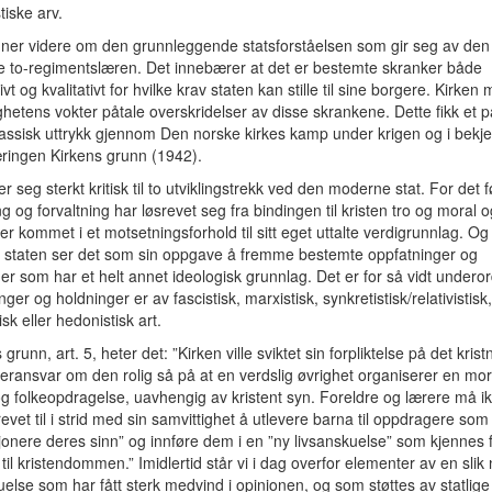
iske arv.
ner videre om den grunnleggende statsforståelsen som gir seg av den
e to-regimentslæren. Det innebærer at det er bestemte skranker både
ivt og kvalitativt for hvilke krav staten kan stille til sine borgere. Kirke
ghetens vokter påtale overskridelser av disse skrankene. Dette fikk et
assisk uttrykk gjennom Den norske kirkes kamp under krigen og i bekj
ringen Kirkens grunn (1942).
er seg sterkt kritisk til to utviklingstrekk ved den moderne stat. For det f
ng og forvaltning har løsrevet seg fra bindingen til kristen tro og moral o
r kommet i et motsetningsforhold til sitt eget uttalte verdigrunnlag. Og 
 staten ser det som sin oppgave å fremme bestemte oppfatninger og
er som har et helt annet ideologisk grunnlag. Det er for så vidt undero
ger og holdninger er av fascistisk, marxistisk, synkretistisk/relativistisk,
tisk eller hedonistisk art.
 grunn, art. 5, heter det: ”Kirken ville sviktet sin forpliktelse på det krist
ransvar om den rolig så på at en verdslig øvrighet organiserer en mor
g folkeopdragelse, uavhengig av kristent syn. Foreldre og lærere må i
evet til i strid med sin samvittighet å utlevere barna til oppdragere som 
jonere deres sinn” og innføre dem i en ”ny livsanskuelse” som kjenne
d til kristendommen.” Imidlertid står vi i dag overfor elementer av en slik 
uelse som har fått sterk medvind i opinionen, og som støttes av statlige