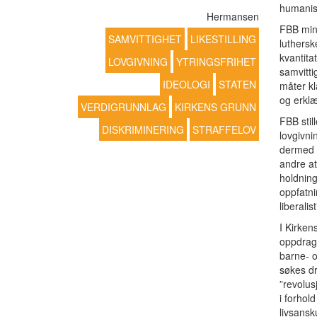
humanist
Hermansen
FBB min
SAMVITTIGHET
LIKESTILLING
luthersk
kvantitat
LOVGIVNING
YTRINGSFRIHET
samvitti
IDEOLOGI
STATEN
måter kl
og erklæ
VERDIGRUNNLAG
KIRKENS GRUNN
FBB still
DISKRIMINERING
STRAFFELOV
lovgivni
dermed e
andre at
holdning
oppfatnin
liberalis
I Kirkens
oppdrage
barne- o
søkes dr
”revolus
i forhol
livsansk