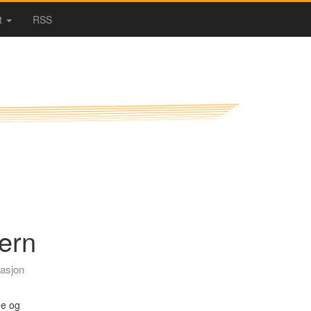
t
RSS
vern
sasjon
ne og