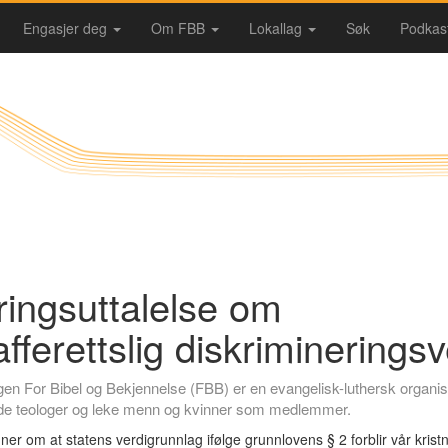
Engasjer deg
Om FBB
Lokallag
Søk
Podkas
ingsuttalelse om
afferettslig diskriminerings
gen For Bibel og Bekjennelse (FBB) er en evangelisk-luthersk organi
e teologer og leke menn og kvinner som medlemmer.
er om at statens verdigrunnlag ifølge grunnlovens § 2 forblir vår krist