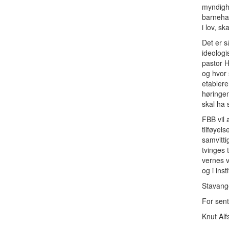
myndighe
barnehag
i lov, s
Det er s
ideologi
pastor H
og hvor 
etablere
høringen
skal ha 
FBB vil 
tilføyel
samvitti
tvinges 
vernes v
og i inst
Stavang
For sent
Knut Alf