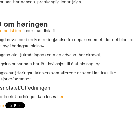
nnes Hermansen, prest/daglig leder (sign,)
 om høringen
e nettsiden
finner man link til:
ngsbrevet med en kort redegjørelse fra departementet, der det blant ann
n avgi høringsuttalelse»,
ngsnotatet (utredningen) som en advokat har skrevet,
ngsinstanser som har fått invitasjon til å uttale seg, og
ngssvar (Høringsuttalelser) som allerede er sendt inn fra ulike
sjoner/personer.
snotatet/Utredningen
notatet/Utredningen kan leses
her
.
FB