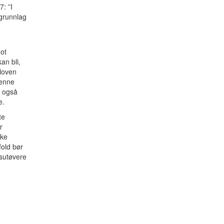
7: ”I
 grunnlag
mot
an bli,
sloven
denne
, også
e.
te
r
kke
fold bør
esutøvere