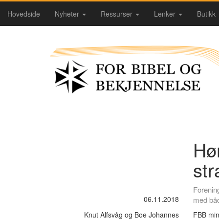
Hovedside
Nyheter
Ressurser
Lenker
Butikk
Hør
str
Forenin
06.11.2018
med båd
Knut Alfsvåg og Boe Johannes
FBB minn