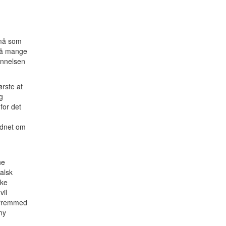
n må som
 på mange
ennelsen
ørste at
g
for det
rdnet om
ne
alsk
kke
vil
s fremmed
ny