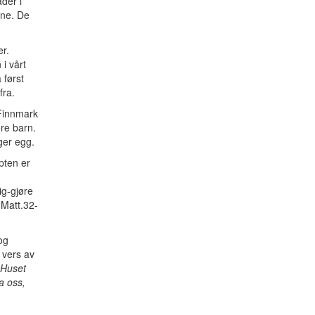
der i
ene. De
er.
i vårt
 først
fra.
 Finnmark
re barn.
ger egg.
pten er
ig-gjøre
(Matt.32-
og
 vers av
 Huset
a oss,