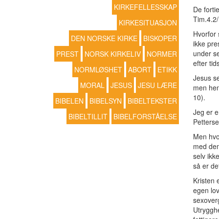
KIRKEFELLESSKAP
De fortie
Tim.4.2
KIRKESITUASJON
Hvorfor 
DEN NORSKE KIRKE
BISKOPER
ikke pre
under se
PREST
NORSK KIRKELIV
NORMER
efter tid
NORMLØSHET
ABORT
ETIKK
Jesus se
MORAL
JESUS
JESU LÆRE
men henv
10).
BIBELEN
BIBELSYN
BIBELTEKSTER
Jeg er e
BIBELTILLIT
BIBELFORSTÅELSE
Petterse
Men hvor
med dem 
selv ikk
så er det
Kristen 
egen lov
sexover
Utrygghe