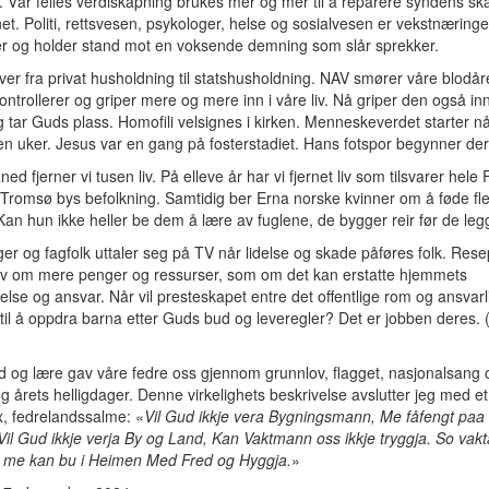
e. Vår felles verdiskapning brukes mer og mer til å reparere syndens ska
t. Politi, rettsvesen, psykologer, helse og sosialvesen er vekstnæring
er og holder stand mot en voksende demning som slår sprekker.
over fra privat husholdning til statshusholdning. NAV smører våre blodår
ontrollerer og griper mere og mere inn i våre liv. Nå griper den også inn 
og tar Guds plass. Homofili velsignes i kirken. Menneskeverdet starter nå
ten uker. Jesus var en gang på fosterstadiet. Hans fotspor begynner der
ed fjerner vi tusen liv. På elleve år har vi fjernet liv som tilsvarer hele
 Tromsø bys befolkning. Samtidig ber Erna norske kvinner om å føde fle
 Kan hun ikke heller be dem å lære av fuglene, de bygger reir før de leg
er og fagfolk uttaler seg på TV når lidelse og skade påføres folk. Rese
rav om mere penger og ressurser, som om det kan erstatte hjemmets
lse og ansvar. Når vil presteskapet entre det offentlige rom og ansvarl
 til å oppdra barna etter Guds bud og leveregler? Det er jobben deres. 
 og lære gav våre fedre oss gjennom grunnlov, flagget, nasjonalsang 
g årets helligdager. Denne virkelighets beskrivelse avslutter jeg med et
ix, fedrelandssalme: «
Vil Gud ikkje vera Bygningsmann, Me fåfengt paa
Vil Gud ikkje verja By og Land, Kan Vaktmann oss ikkje tryggja. So vakt
 me kan bu i Heimen Med Fred og Hyggja.
»