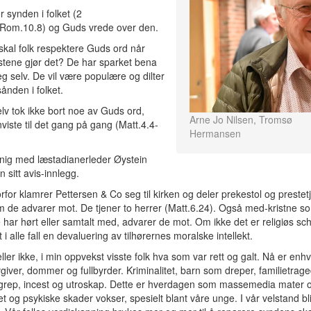
r synden i folket (2
/Rom.10.8) og Guds vrede over den.
skal folk respektere Guds ord når
stene gjør det? De har sparket bena
g selv. De vil være populære og dilter
sånden i folket.
lv tok ikke bort noe av Guds ord,
Arne Jo Nilsen, Tromsø 
iste til det gang på gang (Matt.4.4-
Hermansen
nig med læstadianerleder Øystein
n sitt avis-innlegg.
for klamrer Pettersen & Co seg til kirken og deler prekestol og prestet
de advarer mot. De tjener to herrer (Matt.6.24). Også med-kristne s
e har hørt eller samtalt med, advarer de mot. Om ikke det er religiøs sch
 i alle fall en devaluering av tilhørernes moralske intellekt.
eller ikke, i min oppvekst visste folk hva som var rett og galt. Nå er enhv
giver, dommer og fullbyrder. Kriminalitet, barn som dreper, familietrage
grep, incest og utroskap. Dette er hverdagen som massemedia mater 
t og psykiske skader vokser, spesielt blant våre unge. I vår velstand bli