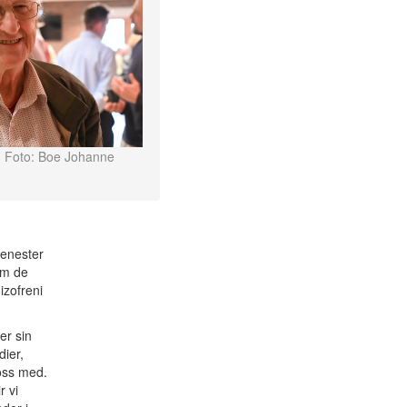
Foto: Boe Johanne
jenester
om de
izofreni
er sin
dier,
oss med.
r vi