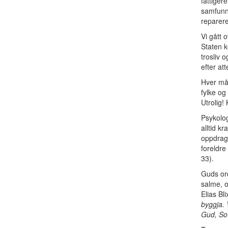
fattiger
samfunne
reparer
Vi gått 
Staten k
trosliv 
efter at
Hver mån
fylke og
Utrolig!
Psykolog
alltid k
oppdrage
foreldre
33).
Guds ord
salme, o
Elias Bl
byggja. 
Gud, So