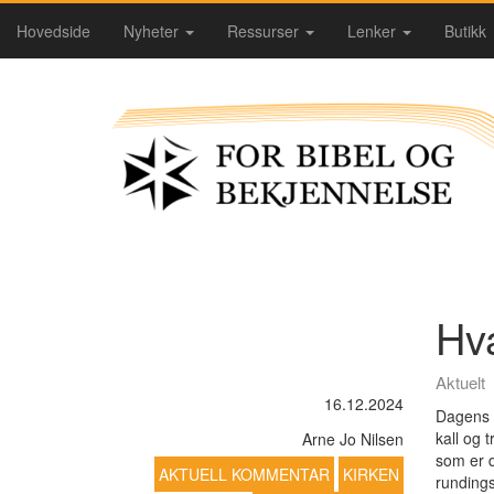
Hovedside
Nyheter
Ressurser
Lenker
Butikk
Hva
Aktuelt
16.12.2024
Dagens ki
kall og 
Arne Jo Nilsen
som er d
AKTUELL KOMMENTAR
KIRKEN
rundings