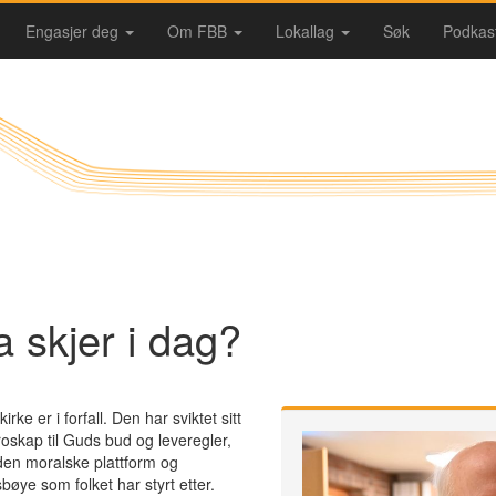
Engasjer deg
Om FBB
Lokallag
Søk
Podkas
 skjer i dag?
rke er i forfall. Den har sviktet sitt
troskap til Guds bud og leveregler,
en moralske plattform og
bøye som folket har styrt etter.