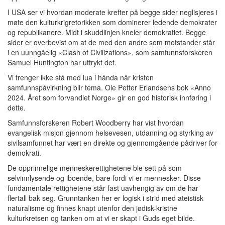
I USA ser vi hvordan moderate krefter på begge sider neglisjeres i
møte den kulturkrigretorikken som dominerer ledende demokrater
og republikanere. Midt i skuddlinjen kneler demokratiet. Begge
sider er overbevist om at de med den andre som motstander står
i en uunngåelig «Clash of Civilizations», som samfunnsforskeren
Samuel Huntington har uttrykt det.
Vi trenger ikke stå med lua i hånda når kristen
samfunnspåvirkning blir tema. Ole Petter Erlandsens bok «Anno
2024. Året som forvandlet Norge» gir en god historisk innføring i
dette.
Samfunnsforskeren Robert Woodberry har vist hvordan
evangelisk misjon gjennom helsevesen, utdanning og styrking av
sivilsamfunnet har vært en direkte og gjennomgående pådriver for
demokrati.
De opprinnelige menneskerettighetene ble sett på som
selvinnlysende og iboende, bare fordi vi er mennesker. Disse
fundamentale rettighetene står fast uavhengig av om de har
flertall bak seg. Grunntanken her er logisk i strid med ateistisk
naturalisme og finnes knapt utenfor den jødisk-kristne
kulturkretsen og tanken om at vi er skapt i Guds eget bilde.