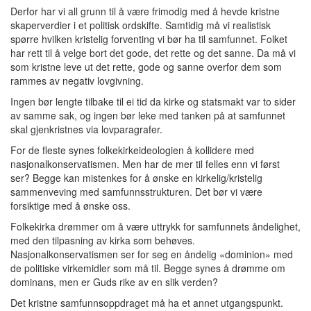
Derfor har vi all grunn til å være frimodig med å hevde kristne
skaperverdier i et politisk ordskifte. Samtidig må vi realistisk
spørre hvilken kristelig forventing vi bør ha til samfunnet. Folket
har rett til å velge bort det gode, det rette og det sanne. Da må vi
som kristne leve ut det rette, gode og sanne overfor dem som
rammes av negativ lovgivning.
Ingen bør lengte tilbake til ei tid da kirke og statsmakt var to sider
av samme sak, og ingen bør leke med tanken på at samfunnet
skal gjenkristnes via lovparagrafer.
For de fleste synes folkekirkeideologien å kollidere med
nasjonalkonservatismen. Men har de mer til felles enn vi først
ser? Begge kan mistenkes for å ønske en kirkelig/kristelig
sammenveving med samfunnsstrukturen. Det bør vi være
forsiktige med å ønske oss.
Folkekirka drømmer om å være uttrykk for samfunnets åndelighet,
med den tilpasning av kirka som behøves.
Nasjonalkonservatismen ser for seg en åndelig «dominion» med
de politiske virkemidler som må til. Begge synes å drømme om
dominans, men er Guds rike av en slik verden?
Det kristne samfunnsoppdraget må ha et annet utgangspunkt.