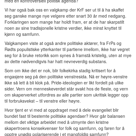
med en kontroversiell politisk agenda?
Vi har også bak oss en valgkamp der KrF ser ut til å ha skaffet
seg ganske mange nye velgere etter snart 30 år med nedgang.
Forklaringen som mange har holdt fram, er at de har skarpstilt
noen av sine tradisjonelle kristne verdier, ikke minst knyttet til
kjønn og samfunn.
Valgkampen viste at også andre politiske aktører, fra FrPs og
Rødts populistiske ytterkanter til partiene imellom, ikke har vegret
seg for å bruke retorikk som synes å framstå kristelig, uten at mye
av dette nødvendigvis har hatt nevneverdig substans.
Som om ikke det er nok, blir folkekirka stadig kritisert for å
engasjere seg på den politiske venstresida. Nå er høyre-venstre
ikke så lett å bli klok på. Pride-ideologien er likt fordelt på ulike
sider. Vern om menneskeverdet står svakt hos de fleste, og vern
om skaperverket utfordres av alle partier som ukritisk legger opp
til forbruksvekst – til venstre eller høyre.
Hvor tjent er vi med at oppdraget med å dele evangeliet blir
bundet fast til bestemte politiske agendaer? Hvor går balansen
mellom det viktige arbeidet med å utmynte den kristne
skapertroens konsekvenser for folk og samfunn, og faren for å
opptre unødig polariserende i et mangfoldig samfunn?