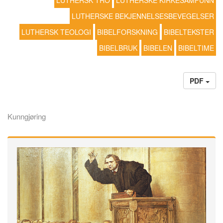
LUTHERSK TRO
LUTHERSKE KIRKESAMFUNN
LUTHERSKE BEKJENNELSESBEVEGELSER
LUTHERSK TEOLOGI
BIBELFORSKNING
BIBELTEKSTER
BIBELBRUK
BIBELEN
BIBELTIME
PDF
Kunngjøring