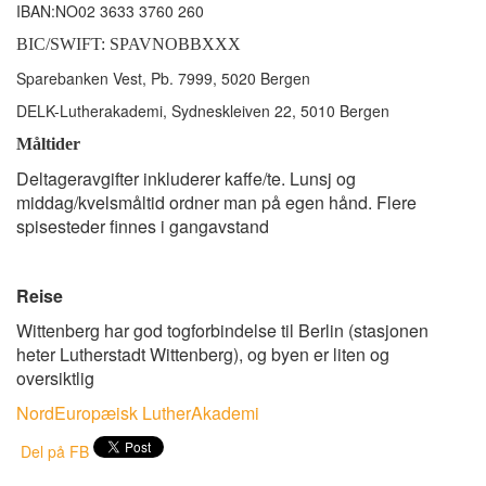
IBAN:NO02 3633 3760 260
BIC/SWIFT: SPAVNOBBXXX
Sparebanken Vest, Pb. 7999, 5020 Bergen
DELK-Lutherakademi, Sydneskleiven 22, 5010 Bergen
Måltider
Deltageravgifter inkluderer kaffe/te. Lunsj og
middag/kvelsmåltid ordner man på egen hånd. Flere
spisesteder finnes i gangavstand
Reise
Wittenberg har god togforbindelse til Berlin (stasjonen
heter Lutherstadt Wittenberg), og byen er liten og
oversiktlig
NordEuropæisk LutherAkademi
Del på FB