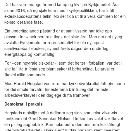
Det har vore mange år med kamp og kiv i på Kyrkjemøtet. Åra
sidan 2016, då eg sjølv kom med i kyrkjepolitikken, har stått i
ekteskapsdebattens teikn. No ser tida ut til å vera kommen for ein
konsoliderande fase.
Ein underliggjande påstand er at samlivsstrid har teke opp
plassen for «meir sentrale ting» dei siste åra. Men om det nyleg
avslutta Kyrkjemøtet er representativt for ein ny, «post-
samlivsdebatt-epoke», synest årets dagsorden underleg
energitappa og konturfattig.
For «den nøytrale tilskodar», som det heiter i fotballen, var det i
alle fall lite å festa seg blant saker til behandling. Leiarval er
likevel alltid spanande.
Med Harald Hegstad ved roret har kyrkjebyråkratiet fått ein mann
for dei smule farvatn. Innestemma blir truleg det fremste
arbeidsverktøyet i den daglege drifta framover.
Demokrati i praksis
Hegstads motvilje mot å definera seg sjølv som leiar vis-a-vis
motkandidat Gard Sandaker Nielsen i forkant av valet var likevel
ein pinleg augneblink. Kan noko betre demonstrera kor fåfengt
«demokratiarbeidet» i kyrkja er? Kyrkja har som kjent investert