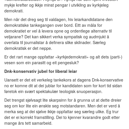
mykje krefter og ikkje minst pengar i utvikling av kyrkjeleg
demokrati.
Men når det dreg seg til valdagen, hiv leiarkandidatane den
demokratiske tankegangen over bord. Eitt av måla for
demokratiet er vel å levera opne og ordentlege alternativ til
veljarane? Det kan sikkert verka sympatisk og audmjukt å
overlata til journalistar å definera slike skilnader. Særleg
demokratisk er det neppe.
Er det rart mange oppfattar «kyrkjedemokrati» og alt dets (parti-)
vesen som ein parasitt og eit pengesluk?
Dnk-konservativ jubel for liberal leiar
Uansett er det eit verkeleg tankekors at dagens Dnk-konservative
no er komne dit at dei jublar for kandidaten som for kort tid sidan
føretok ein svært spektakulær teologisk snuoperasjon.
Det trengst sjølvsagt lite skarpsinn for å grunna ut at dette dreier
seg om kor lite ein ønskte seg motstandaren. Men det er verd å
merka seg at dei sjølve ikkje oppfattar seg særleg ulike. Eg trur
det er ei korrekt framstilling. Dei to kjenner kvarandre godt etter
mange års tett samarbeid.