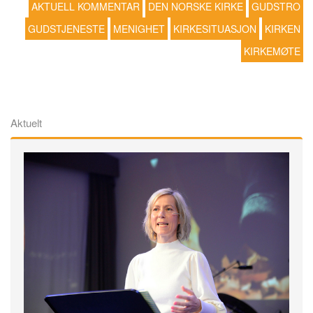
AKTUELL KOMMENTAR
DEN NORSKE KIRKE
GUDSTRO
GUDSTJENESTE
MENIGHET
KIRKESITUASJON
KIRKEN
KIRKEMØTE
Aktuelt