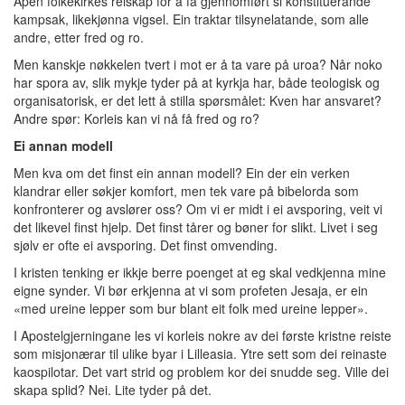
Åpen folkekirkes reiskap for å få gjennomført si konstituerande
kampsak, likekjønna vigsel. Ein traktar tilsynelatande, som alle
andre, etter fred og ro.
Men kanskje nøkkelen tvert i mot er å ta vare på uroa? Når noko
har spora av, slik mykje tyder på at kyrkja har, både teologisk og
organisatorisk, er det lett å stilla spørsmålet: Kven har ansvaret?
Andre spør: Korleis kan vi nå få fred og ro?
Ei annan modell
Men kva om det finst ein annan modell? Ein der ein verken
klandrar eller søkjer komfort, men tek vare på bibelorda som
konfronterer og avslører oss? Om vi er midt i ei avsporing, veit vi
det likevel finst hjelp. Det finst tårer og bøner for slikt. Livet i seg
sjølv er ofte ei avsporing. Det finst omvending.
I kristen tenking er ikkje berre poenget at eg skal vedkjenna mine
eigne synder. Vi bør erkjenna at vi som profeten Jesaja, er ein
«med ureine lepper som bur blant eit folk med ureine lepper».
I Apostelgjerningane les vi korleis nokre av dei første kristne reiste
som misjonærar til ulike byar i Lilleasia. Ytre sett som dei reinaste
kaospilotar. Det vart strid og problem kor dei snudde seg. Ville dei
skapa splid? Nei. Lite tyder på det.