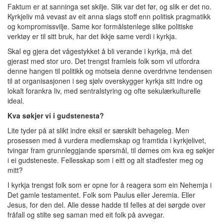
Faktum er at sanninga set skilje. Slik var det før, og slik er det no.
Kyrkjeliv må vevast av eit anna slags stoff enn politisk pragmatikk
og kompromissvilje. Same kor formålstenlege slike politiske
verktøy er til sitt bruk, har det ikkje same verdi i kyrkja.
Skal eg gjera det vågestykket å bli verande i kyrkja, må det
gjerast med stor uro. Det trengst framleis folk som vil utfordra
denne hangen til politikk og motseia denne overdrivne tendensen
til at organisasjonen i seg sjølv overskygger kyrkja sitt indre og
lokalt forankra liv, med sentralstyring og ofte sekulærkulturelle
ideal.
Kva søkjer vi i gudstenesta?
Lite tyder på at slikt indre eksil er særskilt behageleg. Men
prosessen med å vurdera medlemskap og framtida i kyrkjelivet,
tvingar fram grunnleggjande spørsmål, til dømes om kva eg søkjer
i ei gudsteneste. Fellesskap som i eitt og alt stadfester meg og
mitt?
I kyrkja trengst folk som er opne for å reagera som ein Nehemja i
Det gamle testamentet. Folk som Paulus eller Jeremia. Eller
Jesus, for den del. Alle desse hadde til felles at dei sørgde over
fråfall og stilte seg saman med eit folk på avvegar.