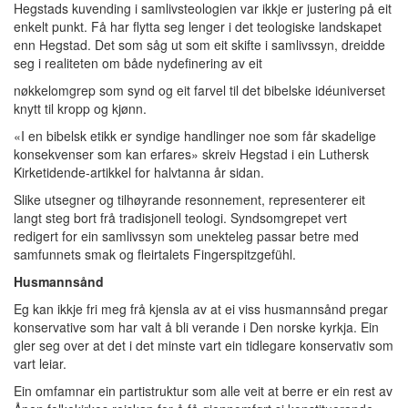
Hegstads kuvending i samlivsteologien var ikkje er justering på eit
enkelt punkt. Få har flytta seg lenger i det teologiske landskapet
enn Hegstad. Det som såg ut som eit skifte i samlivssyn, dreidde
seg i realiteten om både nydefinering av eit
nøkkelomgrep som synd og eit farvel til det bibelske idéuniverset
knytt til kropp og kjønn.
«I en bibelsk etikk er syndige handlinger noe som får skadelige
konsekvenser som kan erfares» skreiv Hegstad i ein Luthersk
Kirketidende-artikkel for halvtanna år sidan.
Slike utsegner og tilhøyrande resonnement, representerer eit
langt steg bort frå tradisjonell teologi. Syndsomgrepet vert
redigert for ein samlivssyn som unekteleg passar betre med
samfunnets smak og fleirtalets Fingerspitzgefühl.
Husmannsånd
Eg kan ikkje fri meg frå kjensla av at ei viss husmannsånd pregar
konservative som har valt å bli verande i Den norske kyrkja. Ein
gler seg over at det i det minste vart ein tidlegare konservativ som
vart leiar.
Ein omfamnar ein partistruktur som alle veit at berre er ein rest av