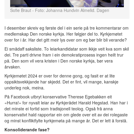
Sofie Braut - Foto: Johanna Hundvin Almelid. Dagen
I desember skreiv eg første del i ein serie på tre kommentarar om
medlemskap Den norske kyrkja. Her følgjer del to. Kyrkjemøtet
over for i år. Har det gitt meir lys over om eg bør blir bli verande?
Ei smådaff saksliste. To leiarkandidatar som ikkje veit kva som skil
dei. Tre parti drivne fram i ein demokratiprosess ingen heilt trur
på. Den som vil vera kristen i Den norske kyrkja, bør vera
årvaken.
Kyrkjemøtet 2024 er over for denne gong, og fasit er at lite
oppsiktsvekkjande har skjedd. Det er fint, vil mange, kanskje
underleg nok, meina.
På Facebook utbryt konservative Therese Egebakken eit
«Hurra!» for nyvalt leiar av Kyrkjerådet Harald Hegstad. Han har i
det minste ei fortid som tradisjonell teolog. Også frå anna
konservativt hald rapportar ein om glede over eit av dei rolegaste
og minst konfliktfylte kyrkjemøta på mange år. Det er lett å forstå.
Konsoliderande fase?