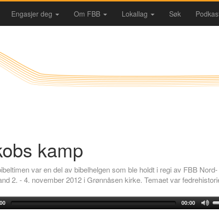
Engasjer deg
Om FBB
Lokallag
Søk
Podkas
kobs kamp
beltimen var en del av bibelhelgen som ble holdt i regi av FBB Nord-
nd 2. - 4. november 2012 i Grønnåsen kirke. Temaet var fedrehistori
00
00:00