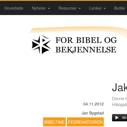
Hovedside
Nyheter
Ressurser
Lenker
Butikk
Ja
Denne bi
04.11.2012
Hålogala
Jan Bygstad
00:
BIBELTIME
FEDREHISTORIEN