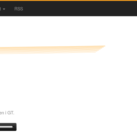
t
RSS
en i GT.