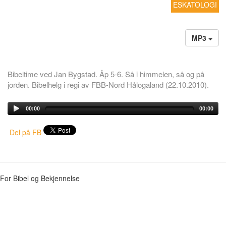
ESKATOLOGI
MP3
Bibeltime ved Jan Bygstad. Åp 5-6. Så i himmelen, så og på
jorden. Bibelhelg i regi av FBB-Nord Hålogaland (22.10.2010).
00:00
00:00
Del på FB
For Bibel og Bekjennelse