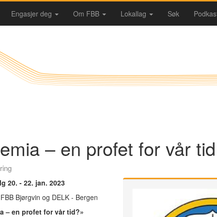
Engasjer deg
Om FBB
Lokallag
Søk
Podkas
emia – en profet for vår tid
ring
g 20. - 22. jan. 2023
v FBB Bjørgvin og DELK - Bergen
 – en profet for vår tid?»