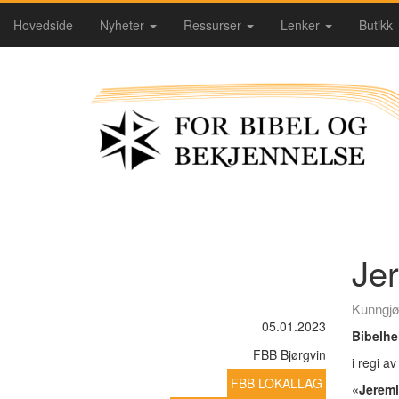
Hovedside
Nyheter
Ressurser
Lenker
Butikk
Jer
Kunngjø
05.01.2023
Bibelhel
FBB Bjørgvin
i regi a
FBB LOKALLAG
«Jeremia