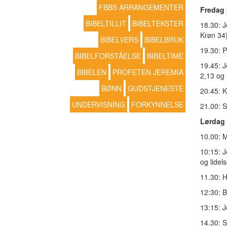
FBBS ARRANGEMENTER
Fredag 
BIBELTILLIT
BIBELTEKSTER
18.30: J
Krøn 34)
BIBELVERS
BIBELBRUK
19.30: P
BIBELFORSTÅELSE
BIBELTIME
19.45: J
BIBELEN
PROFETEN JEREMIA
2,13 og 
BØNN
GUDSTJENESTE
20.45: 
UNDERVISNING
FORKYNNELSE
21.00: S
Lørdag 
10.00: 
10:15: J
og lidel
11.30: H
12:30: B
13:15: J
14.30: S