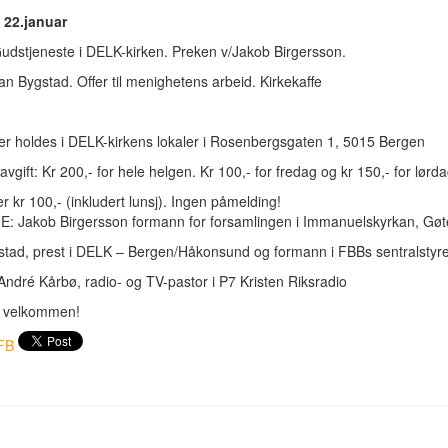
22.januar
udstjeneste i DELK-kirken. Preken v/Jakob Birgersson.
Jan Bygstad. Offer til menighetens arbeid. Kirkekaffe
er holdes i DELK-kirkens lokaler i Rosenbergsgaten 1, 5015 Bergen
avgift: Kr 200,- for hele helgen. Kr 100,- for fredag og kr 150,- for lørd
r kr 100,- (inkludert lunsj). Ingen påmelding!
: Jakob Birgersson formann for forsamlingen i Immanuelskyrkan, Gø
stad, prest i DELK – Bergen/Håkonsund og formann i FBBs sentralstyr
André Kårbø, radio- og TV-pastor i P7 Kristen Riksradio
g velkommen!
FB