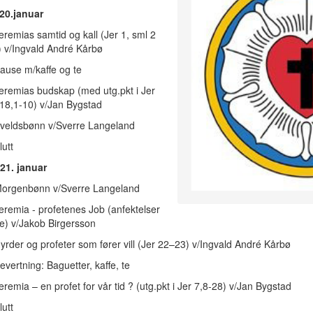
20.januar
eremias samtid og kall (Jer 1, sml 2
 v/Ingvald André Kårbø
ause m/kaffe og te
eremias budskap (med utg.pkt i Jer
18,1-10) v/Jan Bygstad
Kveldsbønn v/Sverre Langeland
lutt
21. januar
Morgenbønn v/Sverre Langeland
eremia - profetenes Job (anfektelser
se) v/Jakob Birgersson
yrder og profeter som fører vill (Jer 22–23) v/Ingvald André Kårbø
evertning: Baguetter, kaffe, te
eremia – en profet for vår tid ? (utg.pkt i Jer 7,8-28) v/Jan Bygstad
lutt