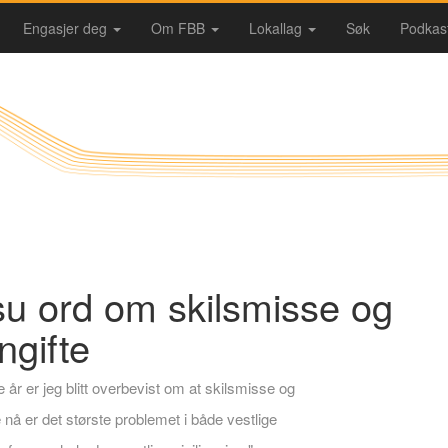
Engasjer deg
Om FBB
Lokallag
Søk
Podkas
su ord om skilsmisse og
ngifte
e år er jeg blitt overbevist om at skilsmisse og
e nå er det største problemet i både vestlige