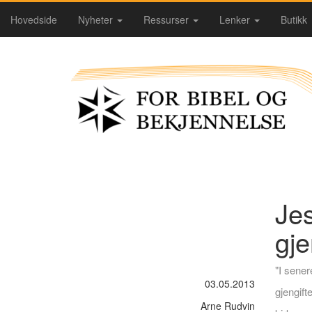
Hovedside
Nyheter
Ressurser
Lenker
Butikk
Je
gje
"I sener
03.05.2013
gjengift
Arne Rudvin