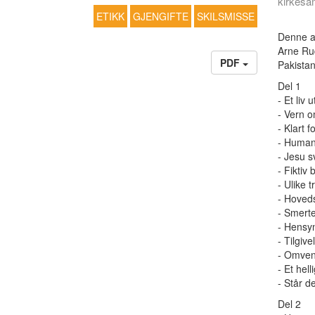
kirkesam
ETIKK
GJENGIFTE
SKILSMISSE
Denne ar
Arne Rud
PDF
Pakistan
Del 1
- Et liv
- Vern 
- Klart f
- Humani
- Jesu s
- Fiktiv
- Ulike t
- Hoved
- Smerte
- Hensyn
- Tilgive
- Omven
- Et helli
- Står d
Del 2