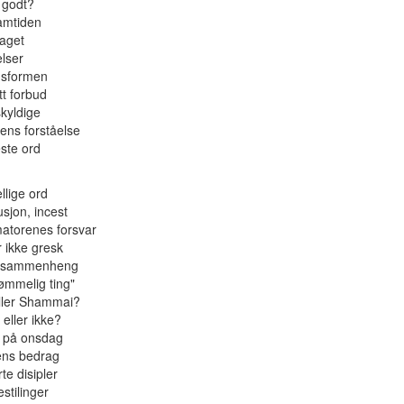
 godt?
amtiden
aget
elser
nsformen
tt forbud
kyldige
kens forståelse
este ord
llige ord
usjon, incest
atorenes forsvar
r ikke gresk
k sammenheng
ømmelig ting"
 eller Shammai?
 eller ikke?
p på onsdag
ens bedrag
te disipler
stilinger