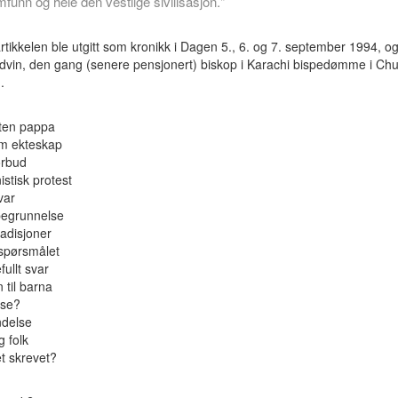
funn og hele den vestlige sivilisasjon."
tikkelen ble utgitt som kronikk i Dagen 5., 6. og 7. september 1994, og
vin, den gang (senere pensjonert) biskop i Karachi bispedømme i Chu
.
 uten pappa
om ekteskap
orbud
stisk protest
var
 begrunnelse
radisjoner
spørsmålet
fullt svar
 til barna
lse?
delse
g folk
et skrevet?