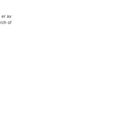
 er av
rch of