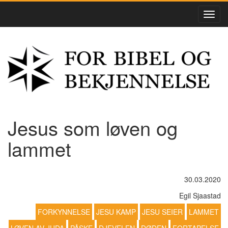
Jesus som løven og
lammet
30.03.2020
Egil Sjaastad
FORKYNNELSE
JESU KAMP
JESU SEIER
LAMMET