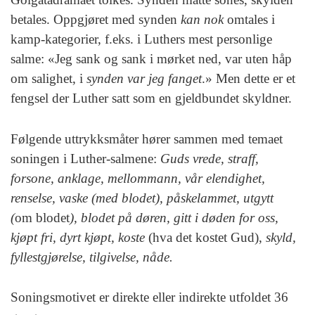
betales. Oppgjøret med synden
kan nok
omtales i
kamp-kategorier, f.eks. i Luthers mest personlige
salme: «Jeg sank og sank i mørket ned, var uten håp
om salighet, i
synden var jeg fanget
.» Men dette er et
fengsel der Luther satt som en gjeldbundet skyldner.
Følgende uttrykksmåter hører sammen med temaet
soningen i Luther-salmene:
Guds vrede, straff,
forsone, anklage, mellommann, vår elendighet,
renselse, vaske (med blodet), påskelammet, utgytt
(
om blodet
), blodet på døren, gitt i døden for oss,
kjøpt fri, dyrt kjøpt, koste
(hva det kostet Gud),
skyld,
fyllestgjørelse, tilgivelse, nåde.
Soningsmotivet er direkte eller indirekte utfoldet 36