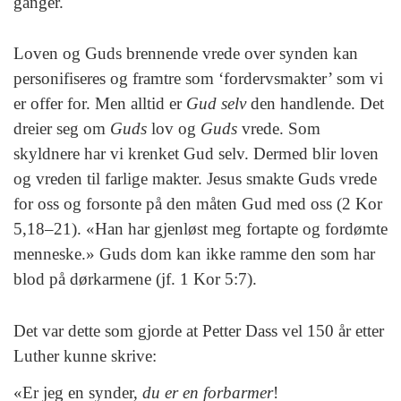
ganger.
Loven og Guds brennende vrede over synden kan
personifiseres og framtre som ‘fordervsmakter’ som vi
er offer for. Men alltid er
Gud selv
den handlende. Det
dreier seg om
Guds
lov og
Guds
vrede. Som
skyldnere har vi krenket Gud selv. Dermed blir loven
og vreden til farlige makter. Jesus smakte Guds vrede
for oss og forsonte på den måten Gud med oss (2 Kor
5,18–21). «Han har gjenløst meg fortapte og fordømte
menneske.» Guds dom kan ikke ramme den som har
blod på dørkarmene (jf. 1 Kor 5:7).
Det var dette som gjorde at Petter Dass vel 150 år etter
Luther kunne skrive:
«Er jeg en synder,
du er en forbarmer
!