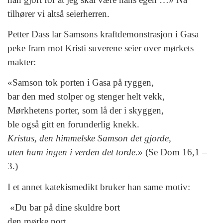
tilhører vi altså seierherren.
Petter Dass lar Samsons kraftdemonstrasjon i Gasa
peke fram mot Kristi suverene seier over mørkets
makter:
«Samson tok porten i Gasa på ryggen,
bar den med stolper og stenger helt vekk,
Mørkhetens porter, som lå der i skyggen,
ble også gitt en forunderlig knekk.
Kristus, den himmelske Samson det gjorde,
uten ham ingen i verden det torde
.» (Se Dom 16,1 –
3.)
I et annet katekismedikt bruker han same motiv:
«Du bar på dine skuldre bort
den mørke port