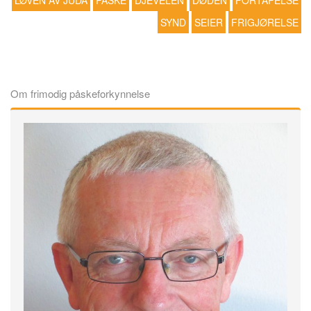
LØVEN AV JUDA
PÅSKE
DJEVELEN
DØDEN
FORTAPELSE
SYND
SEIER
FRIGJØRELSE
Om frimodig påskeforkynnelse