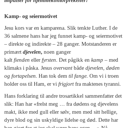
impulser for hjemmekontorprekener?
Kamp- og seiermotivet
Jesu kors var en kamparena. Slik tenkte Luther. I de
36 salmene hans har jeg funnet kamp- og seiermotivet
– direkte og indirekte – 28 ganger. Motstanderen er
primært
djevelen
,
noen ganger
kalt
fienden
eller
fyrsten
. Det pågikk en
kamp
– med
klimaks i påska. Jesus
overvant
både
djevelen, døden
og fortapelsen.
Han tok dem
til fange.
Om vi i troen
holder oss til Ham, er vi
frigjort
fra maktenes tyranni.
Hans forklaring til andre trosartikkel sammenfatter det
slik: Han har «frelst meg … fra dødens og
djevelens
makt, ikke med gull eller sølv, men med sitt hellige,
dyre blod og sin uskyldige lidelse og død. Dette har
han gjort for at jeg skal være hans egen …» Nå