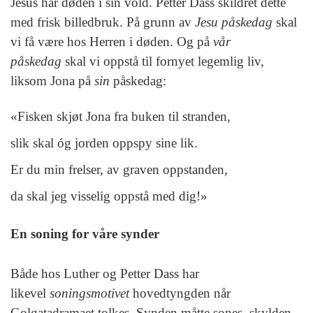
Jesus har døden i sin vold. Petter Dass skildret dette
med frisk billedbruk. På grunn av
Jesu påskedag
skal
vi få være hos Herren i døden. Og på
vår
påskedag
skal vi oppstå til fornyet legemlig liv,
liksom Jona på
sin
påskedag:
«Fisken skjøt Jona fra buken til stranden,
slik skal óg jorden oppspy sine lik.
Er du min frelser, av graven oppstanden,
da skal jeg visselig oppstå med dig!»
En soning for våre synder
Både hos Luther og Petter Dass har
likevel
soningsmotivet
hovedtyngden når
Golgatadramaet tolkes. Synden måtte sones, skylden