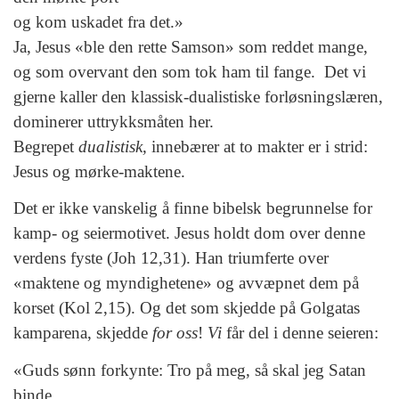
og kom uskadet fra det.»
Ja, Jesus «ble den rette Samson» som reddet mange,
og som overvant den som tok ham til fange. Det vi
gjerne kaller den klassisk-dualistiske forløsningslæren,
dominerer uttrykksmåten her.
Begrepet
dualistisk,
innebærer at to makter er i strid:
Jesus og mørke-maktene.
Det er ikke vanskelig å finne bibelsk begrunnelse for
kamp- og seiermotivet. Jesus holdt dom over denne
verdens fyste (Joh 12,31). Han triumferte over
«maktene og myndighetene» og avvæpnet dem på
korset (Kol 2,15). Og det som skjedde på Golgatas
kamparena, skjedde
for oss
!
Vi
får del i denne seieren:
«Guds sønn forkynte: Tro på meg, så skal jeg Satan
binde.