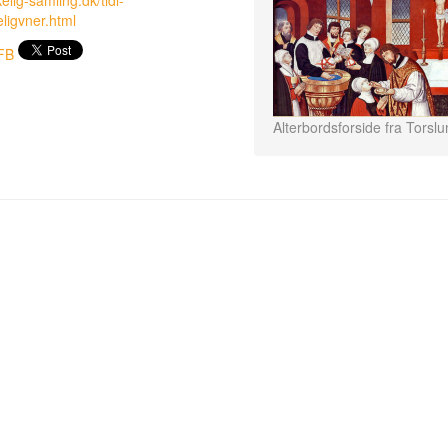
elig-samling.dk/tidl-
eligvner.html
FB
Alterbordsforside fra Torsl