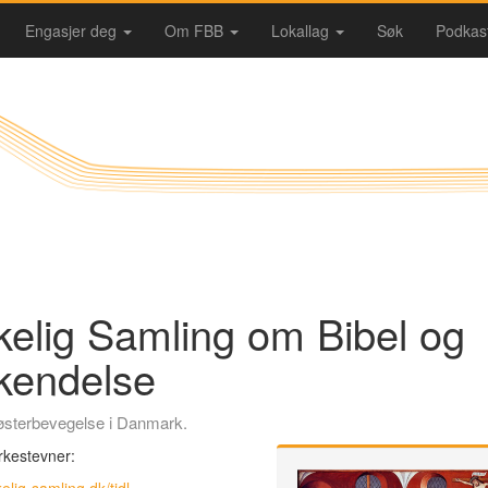
Engasjer deg
Om FBB
Lokallag
Søk
Podkas
kelig Samling om Bibel og
kendelse
sterbevegelse i Danmark.
rkestevner: