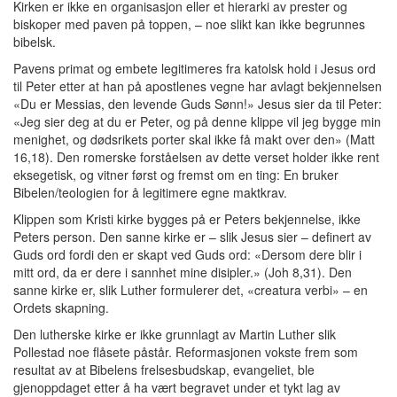
Kirken er ikke en organisasjon eller et hierarki av prester og
biskoper med paven på toppen, – noe slikt kan ikke begrunnes
bibelsk.
Pavens primat og embete legitimeres fra katolsk hold i Jesus ord
til Peter etter at han på apostlenes vegne har avlagt bekjennelsen
«Du er Messias, den levende Guds Sønn!» Jesus sier da til Peter:
«Jeg sier deg at du er Peter, og på denne klippe vil jeg bygge min
menighet, og dødsrikets porter skal ikke få makt over den» (Matt
16,18). Den romerske forståelsen av dette verset holder ikke rent
eksegetisk, og vitner først og fremst om en ting: En bruker
Bibelen/teologien for å legitimere egne maktkrav.
Klippen som Kristi kirke bygges på er Peters bekjennelse, ikke
Peters person. Den sanne kirke er – slik Jesus sier – definert av
Guds ord fordi den er skapt ved Guds ord: «Dersom dere blir i
mitt ord, da er dere i sannhet mine disipler.» (Joh 8,31). Den
sanne kirke er, slik Luther formulerer det, «creatura verbi» – en
Ordets skapning.
Den lutherske kirke er ikke grunnlagt av Martin Luther slik
Pollestad noe flåsete påstår. Reformasjonen vokste frem som
resultat av at Bibelens frelsesbudskap, evangeliet, ble
gjenoppdaget etter å ha vært begravet under et tykt lag av