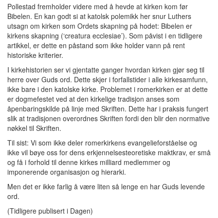
Pollestad fremholder videre med å hevde at kirken kom før
Bibelen. En kan godt si at katolsk polemikk her snur Luthers
utsagn om kirken som Ordets skapning på hodet: Bibelen er
kirkens skapning (‘creatura ecclesiae’). Som påvist i en tidligere
artikkel, er dette en påstand som ikke holder vann på rent
historiske kriterier.
I kirkehistorien ser vi gjentatte ganger hvordan kirken gjør seg til
herre over Guds ord. Dette skjer i forfallstider i alle kirkesamfunn,
ikke bare i den katolske kirke. Problemet i romerkirken er at dette
er dogmefestet ved at den kirkelige tradisjon anses som
åpenbaringskilde på linje med Skriften. Dette har i praksis fungert
slik at tradisjonen overordnes Skriften fordi den blir den normative
nøkkel til Skriften.
Til sist: Vi som ikke deler romerkirkens evangelieforståelse og
ikke vil bøye oss for dens erkjennelsesteoretiske maktkrav, er små
og få i forhold til denne kirkes milliard medlemmer og
imponerende organisasjon og hierarki.
Men det er ikke farlig å være liten så lenge en har Guds levende
ord.
(Tidligere publisert i Dagen)