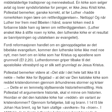
middelalderlige tradisjoner og menneskebud. En kirke som selger
avlat og lover syndsforlatelse for penger, er ikke Jesu Kristi kirke.
Pollestad bemerker, ganske korrekt, at før Luther «hadde
romerkirken ingen lære om rettferdiggjørelsen». Nettopp! Og når
Luther trer frem med Bibelen i hånd, svarer kirken med å
forbanne både ham og læren om rettferdiggjørelsen. (Luther
ønsket ikke å stifte noen ny kirke, den lutherske kirke er et resultat
av bannlysningen og utstøtelsen av evangeliet).
Fordi reformasjonen handlet om en gjenoppdagelse av det
bibelske evangelium, kommer den lutherske kirke ikke med noe
nytt, men tvert om en kirke som har Kristus og apostlene som
grunnvoll (Ef 2,20). Lutherdommen griper tilbake til det
apostoliske vitnesbyrd og er slik sett grunnlagt av Jesus Kristus.
Pollestad bemerker videre at «Det står i det hele tatt ikke til å
nekte – heller ikke for Bygstad – at det var Den katolske kirke som
reddet kristendommen gjennom århundrenes stormer og kriser
…» Dette er en temmelig idylliserende historiefremstilling. Hvis
Pollestad vil argumentere historisk, skal vi minne om historien.
Hvordan er det den katolske kirke har «reddet» sin variant av
kristendommen? Gjennom forfølgelse, bål og brann. I 1415 ble
Johan Hus brent, og før ham utallige «avvikere» fra «troen». I