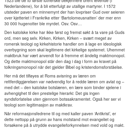
1523 ble de to første lutherske bekjennere brent levende (i
Nederlandene), for å bli etterfulgt av utallige martyrer. I 1572
utsteder paven en minnemynt der han lovpriser Gud over seieren
over kjetteriet i Frankrike etter ‘Bartolomeusnatten’ der mer enn
30 000 hugenotter ble myrdet. Osv. Osv…
Den katolske kirke har ikke først og fremst søkt å ta vare på Guds
ord, men seg selv. Kirken, Kirken, Kirken – svært meget av
romersk teologi og kirkehistorie handler om å lage en ideologisk
overbygning som skal legitimere det kirkelige systemet. Uhemmet
maktbruk har vært anvendt for å fremme et åndelig maktmonopol.
Og dette maktmonopol står den dag i dag i form av kravet på
tolkningsmonopol når det gjelder Bibel og kristendomsforståelse.
Her må det tilføyes at Roms avisning av læren om
rettferdiggjørelsen var nødvendig for å redde læren om avlat og –
med det – den katolske botslæren, en lære som binder sjelene i
avhengighet til den prestelige hierarki: Det gis ingen
syndsforlatelse uten gjennom botssakramentet. Også her ser vi
teologi som legitimasjon av maktkrav.
Når reformasjonsfedrene til og med kaller paven ‘Antikrist’, er
dette nettopp på grunn av hans motstand mot evangeliet og
forsøkene på å utrydde evangelieforkynnelsen med vold og makt.