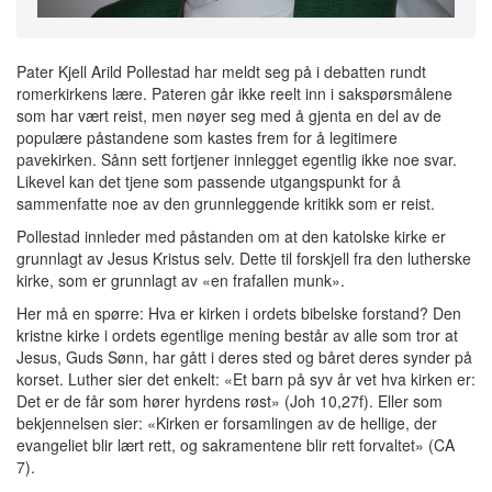
Pater Kjell Arild Pollestad har meldt seg på i debatten rundt
romerkirkens lære. Pateren går ikke reelt inn i sakspørsmålene
som har vært reist, men nøyer seg med å gjenta en del av de
populære påstandene som kastes frem for å legitimere
pavekirken. Sånn sett fortjener innlegget egentlig ikke noe svar.
Likevel kan det tjene som passende utgangspunkt for å
sammenfatte noe av den grunnleggende kritikk som er reist.
Pollestad innleder med påstanden om at den katolske kirke er
grunnlagt av Jesus Kristus selv. Dette til forskjell fra den lutherske
kirke, som er grunnlagt av «en frafallen munk».
Her må en spørre: Hva er kirken i ordets bibelske forstand? Den
kristne kirke i ordets egentlige mening består av alle som tror at
Jesus, Guds Sønn, har gått i deres sted og båret deres synder på
korset. Luther sier det enkelt: «Et barn på syv år vet hva kirken er:
Det er de får som hører hyrdens røst» (Joh 10,27f). Eller som
bekjennelsen sier: «Kirken er forsamlingen av de hellige, der
evangeliet blir lært rett, og sakramentene blir rett forvaltet» (CA
7).