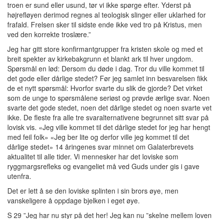
troen er sund eller usund, tør vi ikke spørge efter. Yderst på
højrefløyen derimod regnes al teologisk slinger eller uklarhed for
frafald. Frelsen sker til sidste ende ikke ved tro på Kristus, men
ved den korrekte troslære.”
Jeg har gitt store konfirmantgrupper fra kristen skole og med et
breit spekter av kirkebakgrunn et blankt ark til hver ungdom.
Spørsmål en lød: Dersom du døde i dag. Tror du ville kommet til
det gode eller dårlige stedet? Før jeg samlet inn besvarelsen fikk
de et nytt spørsmål: Hvorfor svarte du slik de gjorde? Det virket
som de unge to spørsmålene seriøst og prøvde ærlige svar. Noen
svarte det gode stedet, noen det dårlige stedet og noen svarte vet
ikke. De fleste fra alle tre svaralternativene begrunnet sitt svar på
lovisk vis. «Jeg ville kommet til det dårlige stedet for jeg har hengt
med feil folk» «Jeg ber lite og derfor ville jeg kommet til det
dårlige stedet» 14 åringenes svar minnet om Galaterbrevets
aktualitet til alle tider. Vi mennesker har det loviske som
ryggmargsrefleks og evangeliet må ved Guds under gis i gave
utenfra.
Det er lett å se den loviske splinten i sin brors øye, men
vanskeligere å oppdage bjelken i eget øye.
S 29 ”Jeg har nu styr på det her! Jeg kan nu ”skelne mellem loven