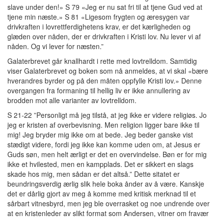
slave under den!» S 79 «Jeg er nu sat fri til at tjene Gud ved at
tjene min næste.» S 81 «Ligesom frygten og æresygen var
drivkraften i lovrettferdighetens krav, er det kærligheden og
glæden over nåden, der er drivkraften i Kristi lov. Nu lever vi af
nåden. Og vi lever for næsten.”
Galaterbrevet går knallhardt i rette med lovtrelldom. Samtidig
viser Galaterbrevet og boken som nå anmeldes, at vi skal «bære
hverandres byrder og på den måten oppfylle Kristi lov.» Denne
overgangen fra formaning til hellig liv er ikke annullering av
brodden mot alle varianter av lovtrelldom.
S 21-22 ”Personligt må jeg tilstå, at jeg ikke er videre religiøs. Jo
jeg er kristen af overbevisning. Men religion ligger bare ikke til
mig! Jeg bryder mig ikke om at bede. Jeg beder ganske vist
stædigt videre, fordi jeg ikke kan komme uden om, at Jesus er
Guds søn, men helt ærligt er det en overvindelse. Bøn er for mig
ikke et hvilested, men en kampplads. Det er sikkert en slags
skade hos mig, men sådan er det altså.” Dette sitatet er
beundringsverdig ærlig slik hele boka ånder av å være. Kanskje
det er dårlig gjort av meg å komme med kritisk merknad til et
sårbart vitnesbyrd, men jeg ble overrasket og noe undrende over
at en kristenleder av slikt format som Andersen, vitner om fravær