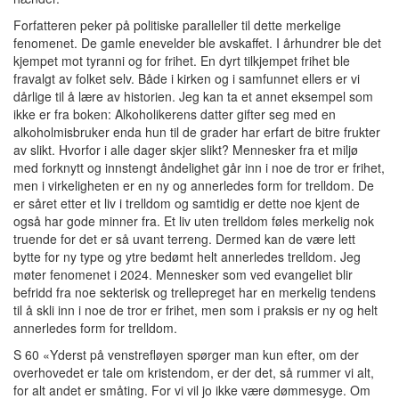
Forfatteren peker på politiske paralleller til dette merkelige
fenomenet. De gamle enevelder ble avskaffet. I århundrer ble det
kjempet mot tyranni og for frihet. En dyrt tilkjempet frihet ble
fravalgt av folket selv. Både i kirken og i samfunnet ellers er vi
dårlige til å lære av historien. Jeg kan ta et annet eksempel som
ikke er fra boken: Alkoholikerens datter gifter seg med en
alkoholmisbruker enda hun til de grader har erfart de bitre frukter
av slikt. Hvorfor i alle dager skjer slikt? Mennesker fra et miljø
med forknytt og innstengt åndelighet går inn i noe de tror er frihet,
men i virkeligheten er en ny og annerledes form for trelldom. De
er såret etter et liv i trelldom og samtidig er dette noe kjent de
også har gode minner fra. Et liv uten trelldom føles merkelig nok
truende for det er så uvant terreng. Dermed kan de være lett
bytte for ny type og ytre bedømt helt annerledes trelldom. Jeg
møter fenomenet i 2024. Mennesker som ved evangeliet blir
befridd fra noe sekterisk og trellepreget har en merkelig tendens
til å skli inn i noe de tror er frihet, men som i praksis er ny og helt
annerledes form for trelldom.
S 60 «Yderst på venstrefløyen spørger man kun efter, om der
overhovedet er tale om kristendom, er der det, så rummer vi alt,
for alt andet er småting. For vi vil jo ikke være dømmesyge. Om