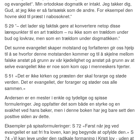
og evangeliet”. Min ortodokse dogmatik er intakt. Jeg takker dig,
Gud, at jeg ikke er så farisæisk som de andre. For eksempel den
hovne skid til præst i nabosoknet.”
S 29 ”– det lader sig faktisk gøre at konvertere netop disse
lærepunkter til en art trældom – nu ikke som en trældom under
bud og lovkrav, men som en trældom under dogmatikken.”
Det sunne evangeliet skaper motstand og forfatteren gir oss hjelp
til å se hvorfor denne motstanden kommer og til å skjelne mellom
falske anstøt på grunn av vår kjødelighet og anstøt på grunn av at
selve evangeliet ikke er noe som kom opp i menneskers hjerter.
S 51 «Det er ikke kirken og præsten der skal forarge og støde
verden. Det er evangeliet, der forarger og støder oss alle
sammen.»
Andersen er en mester i enkle og tydelige og spisse
formuleringer. Jeg oppfatter det som både en styrke og en
svakhet ved hans bøker, men i denne boken har jeg bare sett den
positive siden av dette.
Eksempler på spissformuleringer: S 72 «Først når jeg ved
evangeliet er sat fri fra loven, kan jeg begynde at opfylde den.» S
74 «Vi kan leve under den radikale formaning i Kristi lov - uden at