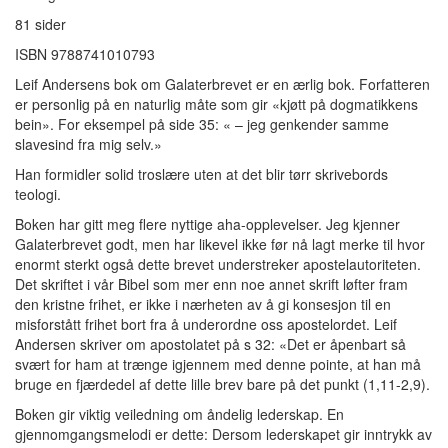
81 sider
ISBN 9788741010793
Leif Andersens bok om Galaterbrevet er en ærlig bok. Forfatteren
er personlig på en naturlig måte som gir «kjøtt på dogmatikkens
bein». For eksempel på side 35: « – jeg genkender samme
slavesind fra mig selv.»
Han formidler solid troslære uten at det blir tørr skrivebords
teologi.
Boken har gitt meg flere nyttige aha-opplevelser. Jeg kjenner
Galaterbrevet godt, men har likevel ikke før nå lagt merke til hvor
enormt sterkt også dette brevet understreker apostelautoriteten.
Det skriftet i vår Bibel som mer enn noe annet skrift løfter fram
den kristne frihet, er ikke i nærheten av å gi konsesjon til en
misforstått frihet bort fra å underordne oss apostelordet. Leif
Andersen skriver om apostolatet på s 32: «Det er åpenbart så
svært for ham at trænge igjennem med denne pointe, at han må
bruge en fjærdedel af dette lille brev bare på det punkt (1,11-2,9).
Boken gir viktig veiledning om åndelig lederskap. En
gjennomgangsmelodi er dette: Dersom lederskapet gir inntrykk av