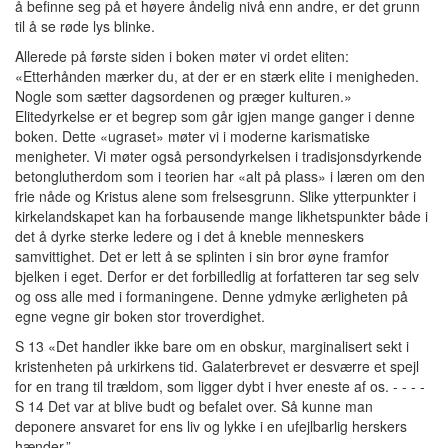
å befinne seg på et høyere åndelig nivå enn andre, er det grunn
til å se røde lys blinke.
Allerede på første siden i boken møter vi ordet eliten:
«Etterhånden mærker du, at der er en stærk elite i menigheden.
Nogle som sætter dagsordenen og præger kulturen.»
Elitedyrkelse er et begrep som går igjen mange ganger i denne
boken. Dette «ugraset» møter vi i moderne karismatiske
menigheter. Vi møter også persondyrkelsen i tradisjonsdyrkende
betonglutherdom som i teorien har «alt på plass» i læren om den
frie nåde og Kristus alene som frelsesgrunn. Slike ytterpunkter i
kirkelandskapet kan ha forbausende mange likhetspunkter både i
det å dyrke sterke ledere og i det å kneble menneskers
samvittighet. Det er lett å se splinten i sin bror øyne framfor
bjelken i eget. Derfor er det forbilledlig at forfatteren tar seg selv
og oss alle med i formaningene. Denne ydmyke ærligheten på
egne vegne gir boken stor troverdighet.
S 13 «Det handler ikke bare om en obskur, marginalisert sekt i
kristenheten på urkirkens tid. Galaterbrevet er desværre et spejl
for en trang til trældom, som ligger dybt i hver eneste af os. - - - -
S 14 Det var at blive budt og befalet over. Så kunne man
deponere ansvaret for ens liv og lykke i en ufejlbarlig herskers
hænder.”