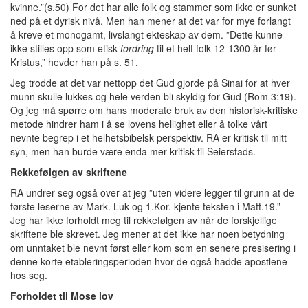
kvinne.”(s.50) For det har alle folk og stammer som ikke er sunket
ned på et dyrisk nivå. Men han mener at det var for mye forlangt
å kreve et monogamt, livslangt ekteskap av dem. ”Dette kunne
ikke stilles opp som etisk
fordring
til et helt folk 12-1300 år før
Kristus,” hevder han på s. 51.
Jeg trodde at det var nettopp det Gud gjorde på Sinai for at hver
munn skulle lukkes og hele verden bli skyldig for Gud (Rom 3:19).
Og jeg må spørre om hans moderate bruk av den historisk-kritiske
metode hindrer ham i å se lovens hellighet eller å tolke vårt
nevnte begrep i et helhetsbibelsk perspektiv. RA er kritisk til mitt
syn, men han burde være enda mer kritisk til Seierstads.
Rekkefølgen av skriftene
RA undrer seg også over at jeg ”uten videre legger til grunn at de
første leserne av Mark. Luk og 1.Kor. kjente teksten i Matt.19.”
Jeg har ikke forholdt meg til rekkefølgen av når de forskjellige
skriftene ble skrevet. Jeg mener at det ikke har noen betydning
om unntaket ble nevnt først eller kom som en senere presisering i
denne korte etableringsperioden hvor de også hadde apostlene
hos seg.
Forholdet til Mose lov