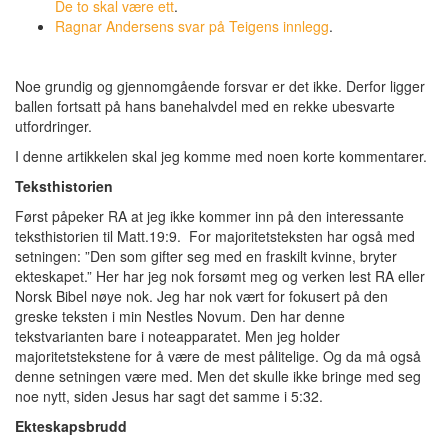
De to skal være ett
.
Ragnar Andersens svar på Teigens innlegg
.
Noe grundig og gjennomgående forsvar er det ikke. Derfor ligger
ballen fortsatt på hans banehalvdel med en rekke ubesvarte
utfordringer.
I denne artikkelen skal jeg komme med noen korte kommentarer.
Teksthistorien
Først påpeker RA at jeg ikke kommer inn på den interessante
teksthistorien til Matt.19:9. For majoritetsteksten har også med
setningen: ”Den som gifter seg med en fraskilt kvinne, bryter
ekteskapet.” Her har jeg nok forsømt meg og verken lest RA eller
Norsk Bibel nøye nok. Jeg har nok vært for fokusert på den
greske teksten i min Nestles Novum. Den har denne
tekstvarianten bare i noteapparatet. Men jeg holder
majoritetstekstene for å være de mest pålitelige. Og da må også
denne setningen være med. Men det skulle ikke bringe med seg
noe nytt, siden Jesus har sagt det samme i 5:32.
Ekteskapsbrudd