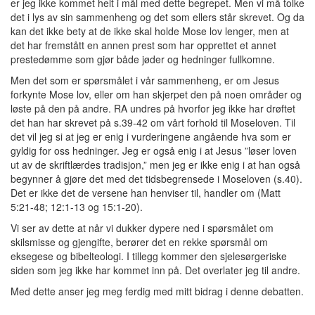
er jeg ikke kommet helt i mål med dette begrepet. Men vi må tolke
det i lys av sin sammenheng og det som ellers står skrevet. Og da
kan det ikke bety at de ikke skal holde Mose lov lenger, men at
det har fremstått en annen prest som har opprettet et annet
prestedømme som gjør både jøder og hedninger fullkomne.
Men det som er spørsmålet i vår sammenheng, er om Jesus
forkynte Mose lov, eller om han skjerpet den på noen områder og
løste på den på andre. RA undres på hvorfor jeg ikke har drøftet
det han har skrevet på s.39-42 om vårt forhold til Moseloven. Til
det vil jeg si at jeg er enig i vurderingene angående hva som er
gyldig for oss hedninger. Jeg er også enig i at Jesus ”løser loven
ut av de skriftlærdes tradisjon,” men jeg er ikke enig i at han også
begynner å gjøre det med det tidsbegrensede i Moseloven (s.40).
Det er ikke det de versene han henviser til, handler om (Matt
5:21-48; 12:1-13 og 15:1-20).
Vi ser av dette at når vi dukker dypere ned i spørsmålet om
skilsmisse og gjengifte, berører det en rekke spørsmål om
eksegese og bibelteologi. I tillegg kommer den sjelesørgeriske
siden som jeg ikke har kommet inn på. Det overlater jeg til andre.
Med dette anser jeg meg ferdig med mitt bidrag i denne debatten.