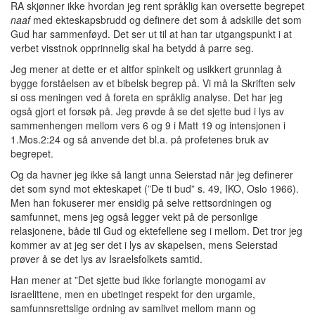
RA skjønner ikke hvordan jeg rent språklig kan oversette begrepet
naaf
med ekteskapsbrudd og definere det som å adskille det som
Gud har sammenføyd. Det ser ut til at han tar utgangspunkt i at
verbet visstnok opprinnelig skal ha betydd å parre seg.
Jeg mener at dette er et altfor spinkelt og usikkert grunnlag å
bygge forståelsen av et bibelsk begrep på. Vi må la Skriften selv
si oss meningen ved å foreta en språklig analyse. Det har jeg
også gjort et forsøk på. Jeg prøvde å se det sjette bud i lys av
sammenhengen mellom vers 6 og 9 i Matt 19 og intensjonen i
1.Mos.2:24 og så anvende det bl.a. på profetenes bruk av
begrepet.
Og da havner jeg ikke så langt unna Seierstad når jeg definerer
det som synd mot ekteskapet (”De ti bud” s. 49, IKO, Oslo 1966).
Men han fokuserer mer ensidig på selve rettsordningen og
samfunnet, mens jeg også legger vekt på de personlige
relasjonene, både til Gud og ektefellene seg i mellom. Det tror jeg
kommer av at jeg ser det i lys av skapelsen, mens Seierstad
prøver å se det lys av Israelsfolkets samtid.
Han mener at ”Det sjette bud ikke forlangte monogami av
israelittene, men en ubetinget respekt for den urgamle,
samfunnsrettslige ordning av samlivet mellom mann og