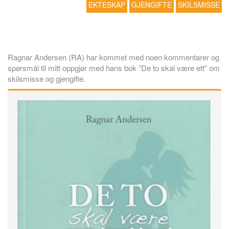
EKTESKAP
GJENGIFTE
SKILSMISSE
Ragnar Andersen (RA) har kommet med noen kommentarer og
spørsmål til mitt oppgjør med hans bok ”De to skal være ett” om
skilsmisse og gjengifte.