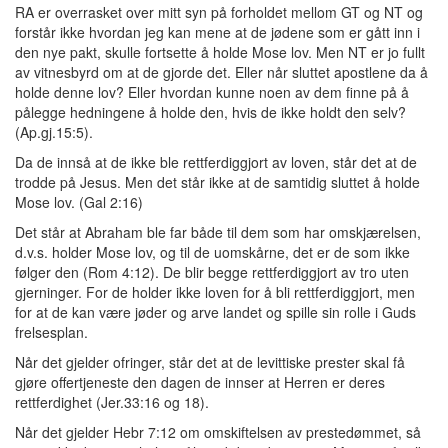
RA er overrasket over mitt syn på forholdet mellom GT og NT og
forstår ikke hvordan jeg kan mene at de jødene som er gått inn i
den nye pakt, skulle fortsette å holde Mose lov. Men NT er jo fullt
av vitnesbyrd om at de gjorde det. Eller når sluttet apostlene da å
holde denne lov? Eller hvordan kunne noen av dem finne på å
pålegge hedningene å holde den, hvis de ikke holdt den selv?
(Ap.gj.15:5).
Da de innså at de ikke ble rettferdiggjort av loven, står det at de
trodde på Jesus. Men det står ikke at de samtidig sluttet å holde
Mose lov. (Gal 2:16)
Det står at Abraham ble far både til dem som har omskjærelsen,
d.v.s. holder Mose lov, og til de uomskårne, det er de som ikke
følger den (Rom 4:12). De blir begge rettferdiggjort av tro uten
gjerninger. For de holder ikke loven for å bli rettferdiggjort, men
for at de kan være jøder og arve landet og spille sin rolle i Guds
frelsesplan.
Når det gjelder ofringer, står det at de levittiske prester skal få
gjøre offertjeneste den dagen de innser at Herren er deres
rettferdighet (Jer.33:16 og 18).
Når det gjelder Hebr 7:12 om omskiftelsen av prestedømmet, så