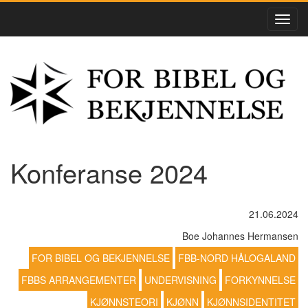
Konferanse 2024
21.06.2024
Boe Johannes Hermansen
FOR BIBEL OG BEKJENNELSE
FBB-NORD HÅLOGALAND
FBBS ARRANGEMENTER
UNDERVISNING
FORKYNNELSE
KJØNNSTEORI
KJØNN
KJØNNSIDENTITET