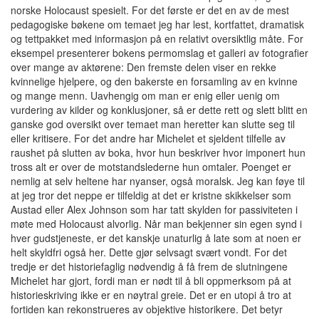
norske Holocaust spesielt. For det første er det en av de mest
pedagogiske bøkene om temaet jeg har lest, kortfattet, dramatisk
og tettpakket med informasjon på en relativt oversiktlig måte. For
eksempel presenterer bokens permomslag et galleri av fotografier
over mange av aktørene: Den fremste delen viser en rekke
kvinnelige hjelpere, og den bakerste en forsamling av en kvinne
og mange menn. Uavhengig om man er enig eller uenig om
vurdering av kilder og konklusjoner, så er dette rett og slett blitt en
ganske god oversikt over temaet man heretter kan slutte seg til
eller kritisere. For det andre har Michelet et sjeldent tilfelle av
raushet på slutten av boka, hvor hun beskriver hvor imponert hun
tross alt er over de motstandslederne hun omtaler. Poenget er
nemlig at selv heltene har nyanser, også moralsk. Jeg kan føye til
at jeg tror det neppe er tilfeldig at det er kristne skikkelser som
Austad eller Alex Johnson som har tatt skylden for passiviteten i
møte med Holocaust alvorlig. Når man bekjenner sin egen synd i
hver gudstjeneste, er det kanskje unaturlig å late som at noen er
helt skyldfri også her. Dette gjør selvsagt svært vondt. For det
tredje er det historiefaglig nødvendig å få frem de slutningene
Michelet har gjort, fordi man er nødt til å bli oppmerksom på at
historieskriving ikke er en nøytral greie. Det er en utopi å tro at
fortiden kan rekonstrueres av objektive historikere. Det betyr