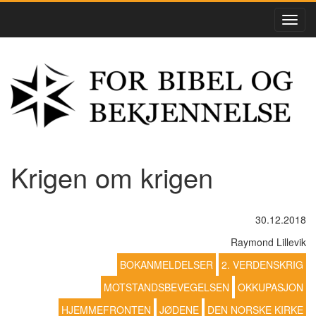
Krigen om krigen
30.12.2018
Raymond Lillevik
BOKANMELDELSER
2. VERDENSKRIG
MOTSTANDSBEVEGELSEN
OKKUPASJON
HJEMMEFRONTEN
JØDENE
DEN NORSKE KIRKE