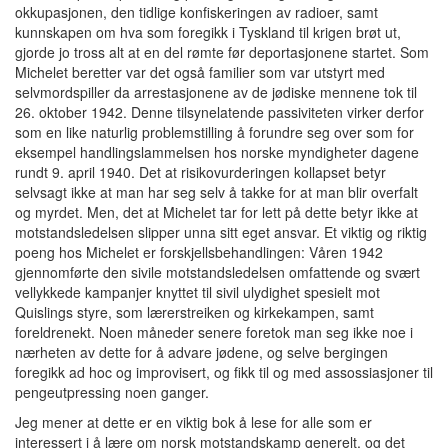
okkupasjonen, den tidlige konfiskeringen av radioer, samt
kunnskapen om hva som foregikk i Tyskland til krigen brøt ut,
gjorde jo tross alt at en del rømte før deportasjonene startet. Som
Michelet beretter var det også familier som var utstyrt med
selvmordspiller da arrestasjonene av de jødiske mennene tok til
26. oktober 1942. Denne tilsynelatende passiviteten virker derfor
som en like naturlig problemstilling å forundre seg over som for
eksempel handlingslammelsen hos norske myndigheter dagene
rundt 9. april 1940. Det at risikovurderingen kollapset betyr
selvsagt ikke at man har seg selv å takke for at man blir overfalt
og myrdet. Men, det at Michelet tar for lett på dette betyr ikke at
motstandsledelsen slipper unna sitt eget ansvar. Et viktig og riktig
poeng hos Michelet er forskjellsbehandlingen: Våren 1942
gjennomførte den sivile motstandsledelsen omfattende og svært
vellykkede kampanjer knyttet til sivil ulydighet spesielt mot
Quislings styre, som lærerstreiken og kirkekampen, samt
foreldrenekt. Noen måneder senere foretok man seg ikke noe i
nærheten av dette for å advare jødene, og selve bergingen
foregikk ad hoc og improvisert, og fikk til og med assossiasjoner til
pengeutpressing noen ganger.
Jeg mener at dette er en viktig bok å lese for alle som er
interessert i å lære om norsk motstandskamp generelt, og det