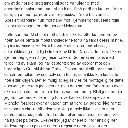
om at de norske motstandsmiljøene var ukjente med
deportasjonsplanene, men at de hjalp til så godt de kunne når de
kom, og at mange jøder var for passive når de ble varslet.
Spesielt markerer hun motstand mot Hjemmefrontmuseets rolle i
historieskrivingen om det norske Holocaust.
I etterkant har Michelet møtt sterk kritikk fra etterkommerne av
noen av de omtalte motstandslederne for å ha tilsølt deres minne,
og fra faghistorikere for å ha være aktivistisk, moralistisk,
etterpåklok og ensidig i sin bruk av kilder. Noe av denne kritikken
kjenner jeg igjen når jeg leser boken. Den er svært raus med
fordeling av skam, og har et sterkt drag av opprør mot den
borgerlige «Gutteklubben Grei» i Osloområdet sitt forsøk på å
konstruere bildet av seg selv som helter, som ikke kan lastes for
noe etter krigen. Det er mulig at jeg selv er for mottagelig for dette
opprøret, ettersom jeg kjenner igjen den samme forbitrelsen over
okkupasjonstemaet fra nordnorsk sammenheng. Riktignok mener
jeg hun behandler flere ting for overfladisk. Eksempelvis er
Michelet forarget over anklagen om at flere av jødene ikke rømte
selv om de skulle fått advarsler. Jeg er selv ikke i tvil om at en
sentral advarsel, enten fra London eller motstandsmiljøene, ville
ha hjulpet på dette. Likevel tror jeg Michelet blir for ensidig her.
Jødestempelet i passet og politiregistreringen tidlig under