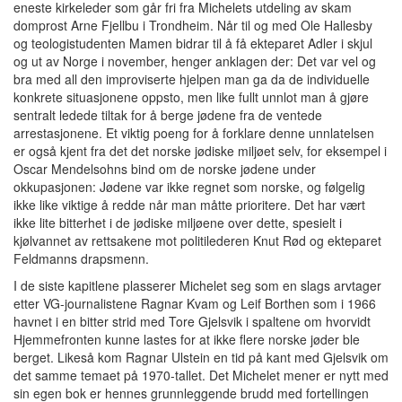
eneste kirkeleder som går fri fra Michelets utdeling av skam
domprost Arne Fjellbu i Trondheim. Når til og med Ole Hallesby
og teologistudenten Mamen bidrar til å få ekteparet Adler i skjul
og ut av Norge i november, henger anklagen der: Det var vel og
bra med all den improviserte hjelpen man ga da de individuelle
konkrete situasjonene oppsto, men like fullt unnlot man å gjøre
sentralt ledede tiltak for å berge jødene fra de ventede
arrestasjonene. Et viktig poeng for å forklare denne unnlatelsen
er også kjent fra det det norske jødiske miljøet selv, for eksempel i
Oscar Mendelsohns bind om de norske jødene under
okkupasjonen: Jødene var ikke regnet som norske, og følgelig
ikke like viktige å redde når man måtte prioritere. Det har vært
ikke lite bitterhet i de jødiske miljøene over dette, spesielt i
kjølvannet av rettsakene mot politilederen Knut Rød og ekteparet
Feldmanns drapsmenn.
I de siste kapitlene plasserer Michelet seg som en slags arvtager
etter VG-journalistene Ragnar Kvam og Leif Borthen som i 1966
havnet i en bitter strid med Tore Gjelsvik i spaltene om hvorvidt
Hjemmefronten kunne lastes for at ikke flere norske jøder ble
berget. Likeså kom Ragnar Ulstein en tid på kant med Gjelsvik om
det samme temaet på 1970-tallet. Det Michelet mener er nytt med
sin egen bok er hennes grunnleggende brudd med fortellingen