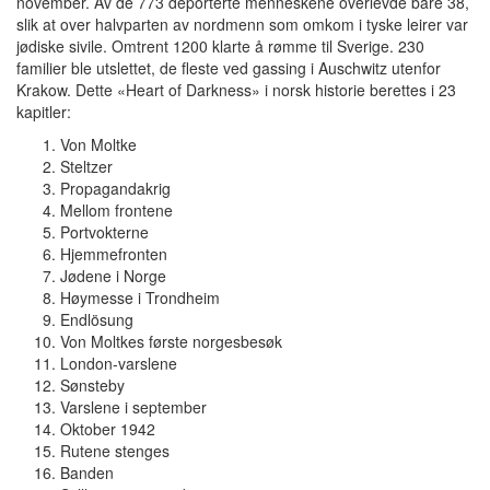
november. Av de 773 deporterte menneskene overlevde bare 38,
slik at over halvparten av nordmenn som omkom i tyske leirer var
jødiske sivile. Omtrent 1200 klarte å rømme til Sverige. 230
familier ble utslettet, de fleste ved gassing i Auschwitz utenfor
Krakow. Dette «Heart of Darkness» i norsk historie berettes i 23
kapitler:
Von Moltke
Steltzer
Propagandakrig
Mellom frontene
Portvokterne
Hjemmefronten
Jødene i Norge
Høymesse i Trondheim
Endlösung
Von Moltkes første norgesbesøk
London-varslene
Sønsteby
Varslene i september
Oktober 1942
Rutene stenges
Banden