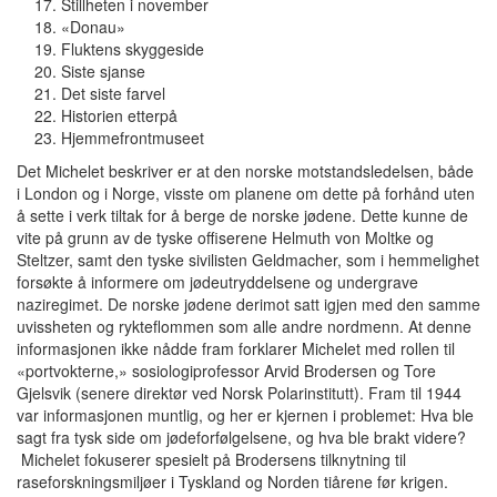
Stillheten i november
«Donau»
Fluktens skyggeside
Siste sjanse
Det siste farvel
Historien etterpå
Hjemmefrontmuseet
Det Michelet beskriver er at den norske motstandsledelsen, både
i London og i Norge, visste om planene om dette på forhånd uten
å sette i verk tiltak for å berge de norske jødene. Dette kunne de
vite på grunn av de tyske offiserene Helmuth von Moltke og
Steltzer, samt den tyske sivilisten Geldmacher, som i hemmelighet
forsøkte å informere om jødeutryddelsene og undergrave
naziregimet. De norske jødene derimot satt igjen med den samme
uvissheten og rykteflommen som alle andre nordmenn. At denne
informasjonen ikke nådde fram forklarer Michelet med rollen til
«portvokterne,» sosiologiprofessor Arvid Brodersen og Tore
Gjelsvik (senere direktør ved Norsk Polarinstitutt). Fram til 1944
var informasjonen muntlig, og her er kjernen i problemet: Hva ble
sagt fra tysk side om jødeforfølgelsene, og hva ble brakt videre?
Michelet fokuserer spesielt på Brodersens tilknytning til
raseforskningsmiljøer i Tyskland og Norden tiårene før krigen.