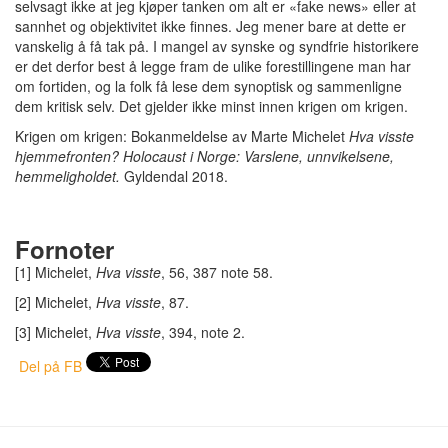
selvsagt ikke at jeg kjøper tanken om alt er «fake news» eller at
sannhet og objektivitet ikke finnes. Jeg mener bare at dette er
vanskelig å få tak på. I mangel av synske og syndfrie historikere
er det derfor best å legge fram de ulike forestillingene man har
om fortiden, og la folk få lese dem synoptisk og sammenligne
dem kritisk selv. Det gjelder ikke minst innen krigen om krigen.
Krigen om krigen: Bokanmeldelse av Marte Michelet
Hva visste
hjemmefronten? Holocaust i Norge: Varslene, unnvikelsene,
hemmeligholdet.
Gyldendal 2018.
Fornoter
[1] Michelet,
Hva visste
, 56, 387 note 58.
[2] Michelet,
Hva visste
, 87.
[3] Michelet,
Hva visste
, 394, note 2.
Del på FB