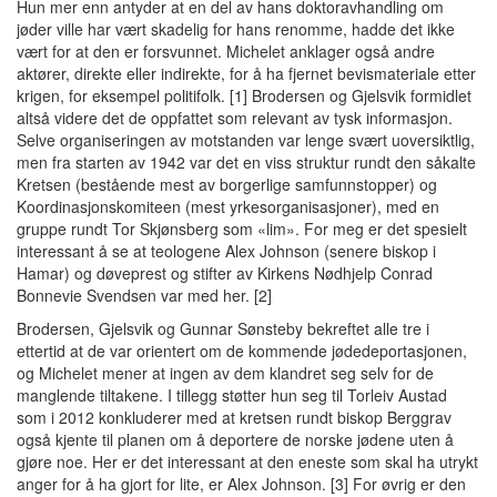
Hun mer enn antyder at en del av hans doktoravhandling om
jøder ville har vært skadelig for hans renomme, hadde det ikke
vært for at den er forsvunnet. Michelet anklager også andre
aktører, direkte eller indirekte, for å ha fjernet bevismateriale etter
krigen, for eksempel politifolk. [1] Brodersen og Gjelsvik formidlet
altså videre det de oppfattet som relevant av tysk informasjon.
Selve organiseringen av motstanden var lenge svært uoversiktlig,
men fra starten av 1942 var det en viss struktur rundt den såkalte
Kretsen (bestående mest av borgerlige samfunnstopper) og
Koordinasjonskomiteen (mest yrkesorganisasjoner), med en
gruppe rundt Tor Skjønsberg som «lim». For meg er det spesielt
interessant å se at teologene Alex Johnson (senere biskop i
Hamar) og døveprest og stifter av Kirkens Nødhjelp Conrad
Bonnevie Svendsen var med her. [2]
Brodersen, Gjelsvik og Gunnar Sønsteby bekreftet alle tre i
ettertid at de var orientert om de kommende jødedeportasjonen,
og Michelet mener at ingen av dem klandret seg selv for de
manglende tiltakene. I tillegg støtter hun seg til Torleiv Austad
som i 2012 konkluderer med at kretsen rundt biskop Berggrav
også kjente til planen om å deportere de norske jødene uten å
gjøre noe. Her er det interessant at den eneste som skal ha utrykt
anger for å ha gjort for lite, er Alex Johnson. [3] For øvrig er den